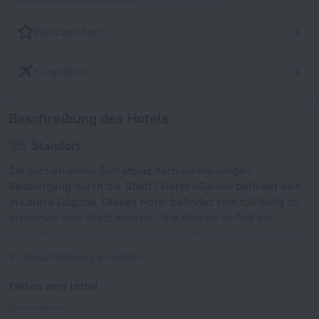
Wahrzeichen
Flughäfen
Beschreibung des Hotels
Standort
Sie suchen einen Schlafplaz nach einem langen
Spaziergang durch die Stadt? Hotel «Galini» befindet sich
in Loutra Edipsos. Dieses Hotel befindet sich fußläufig zu
erreichen vom Stadtzentrum. Sie können zu Fuß die
Gegend erkunden in der Nähe von des Hotel — Port of Ag
Konstantinos und Volos Port.
Beschreibung erweitern
Fakten zum Hotel
Steckdosentyp