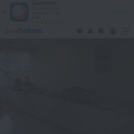
ZenHotels
Galini in Loutra Edipsos — Jetzt auf ZenHotels.com buchen
Die Preise sind
Ansehen
niedriger in der
App!
4260