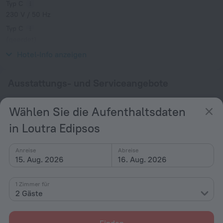
Typ C
230 V / 50 Hz
Typ C
(geerdet)
230 V / 50 Hz
Hotel-Info anzeigen
Ausstattungs- und Serviceangebote
Beliebt
Wählen Sie die Aufenthaltsdaten
Kostenloses Internet
in Loutra Edipsos
Parkplatz
Für Kinder geeignet
Anreise
Abreise
15. Aug. 2026
16. Aug. 2026
Bar oder Restaurant
Strand in der Nähe
1 Zimmer für
2 Gäste
Allgemein
Klimaanlage