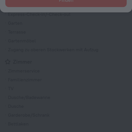
Finden
Aufzug
Express-Check-in/-Check-out
Garten
Terrasse
Gartenmöbel
Zugang zu oberen Stockwerken mit Aufzug
Zimmer
Zimmerservice
Familienzimmer
TV
Dusche/Badewanne
Dusche
Garderobe/Schrank
Bettlaken