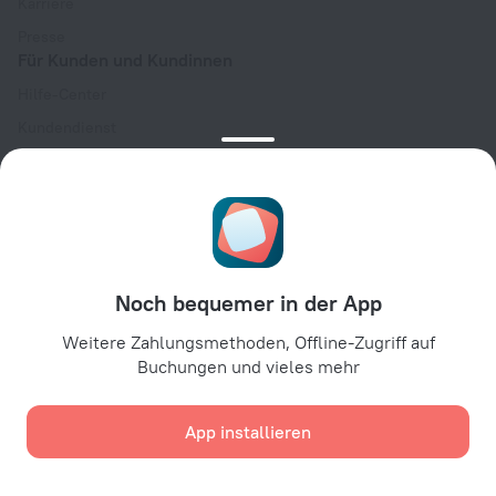
Karriere
Presse
Für Kunden und Kundinnen
Hilfe-Center
Kundendienst
Reiseblog
Cookie-Einstellungen
Buchungsbedingungen
Für Partner:innen
Für Hotelbesitzer:innen
Noch bequemer in der App
Für Reiseagenturen
Weitere Zahlungsmethoden, Offline-Zugriff auf
Für Unternehmenskunden
Buchungen und vieles mehr
Affiliate program
App installieren
Sichere Zahlungen