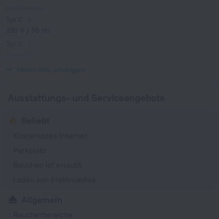
Steckdosentyp
Typ C
230 V / 50 Hz
Typ C
(geerdet)
230 V / 50 Hz
Hotel-Info anzeigen
Ausstattungs- und Serviceangebote
Beliebt
Kostenloses Internet
Parkplatz
Rauchen ist erlaubt
Laden von Elektroautos
Allgemein
Raucherbereiche