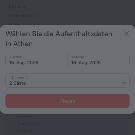
Terrasse
Gartenmöbel
Keine Aufzüge
Wählen Sie die Aufenthaltsdaten
Laden von Elektroautos
in Athen
Service- und Ausstattungsangebote
Gepäcklagerung
Anreise
Abreise
15. Aug. 2026
16. Aug. 2026
Gesamte Ausstattung
14
1 Zimmer für
2 Gäste
Unterbringungsbedingungen
Finden
An- und Abreise
Anreise
Nach 14:30
Abreise