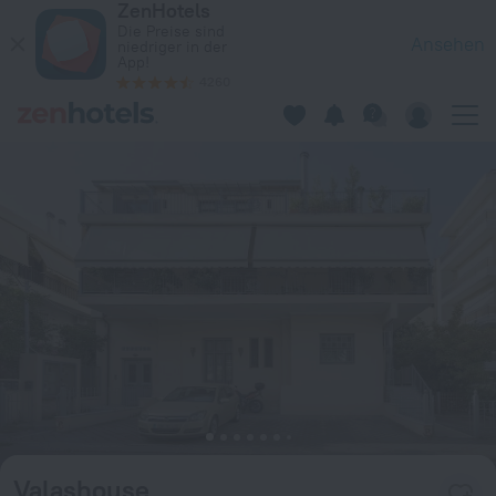
ZenHotels
Valashouse in Athen — Jetzt auf ZenHotels.com buchen
Die Preise sind
Ansehen
niedriger in der
App!
4260
Valashouse