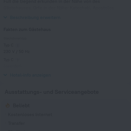
Fuß die Gegend erkunden in der Nähe von des
Gästehauses. Orte in der Nähe: Katechaki, Apostolos
Nikolaidis Stadium und Athens Concert Hall.
Beschreibung erweitern
Fakten zum Gästehaus
Steckdosentyp
Typ C
230 V / 50 Hz
Typ C
(geerdet)
230 V / 50 Hz
Hotel-Info anzeigen
Ausstattungs- und Serviceangebote
Beliebt
Kostenloses Internet
Transfer