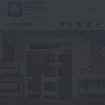
ZenHotels
The Newel Psychiko in Athen — Jetzt auf ZenHotels.com buch
Die Preise sind
Ansehen
niedriger in der
App!
4260