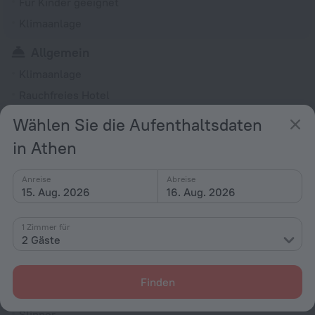
Für Kinder geeignet
Klimaanlage
Allgemein
Klimaanlage
Rauchfreies Hotel
Sicherheitspersonal
Wählen Sie die Aufenthaltsdaten
Express-Check-in/-Check-out
in Athen
TV in der Lobby
Feuerlöscher
Anreise
Abreise
15. Aug. 2026
16. Aug. 2026
Keine Aufzüge
Rezeption
1 Zimmer für
2 Gäste
Zimmer
Kabel-TV
Finden
Minibar
Slipper