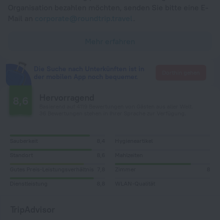
Organisation bezahlen möchten, senden Sie bitte eine E-
Mail an
corporate@roundtrip.travel
.
Mehr erfahren
Die Suche nach Unterkünften ist in
Dorthin gehen
der mobilen App noch bequemer.
Hervorragend
8,6
Basierend auf 4119 Bewertungen von Gästen aus aller Welt.
36 Bewertungen stehen in Ihrer Sprache zur Verfügung.
Sauberkeit
8,4
Hygieneartikel
Standort
8,6
Mahlzeiten
Gutes Preis-Leistungsverhältnis
7,8
Zimmer
8
Dienstleistung
8,8
WLAN-Qualität
TripAdvisor