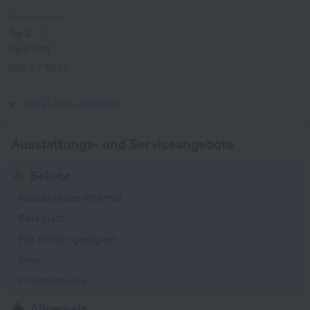
Steckdosentyp
Typ C
(geerdet)
230 V / 50 Hz
Typ G
230 V / 50 Hz
Hotel-Info anzeigen
Ausstattungs- und Serviceangebote
Beliebt
Kostenloses Internet
Parkplatz
Für Kinder geeignet
Pool
Fitnessstudio
Allgemein