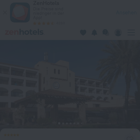
ZenHotels
Coral Beach Hotel and Resort in Peyia — Jetzt auf ZenHotels
Die Preise sind
Ansehen
niedriger in der
App!
4260