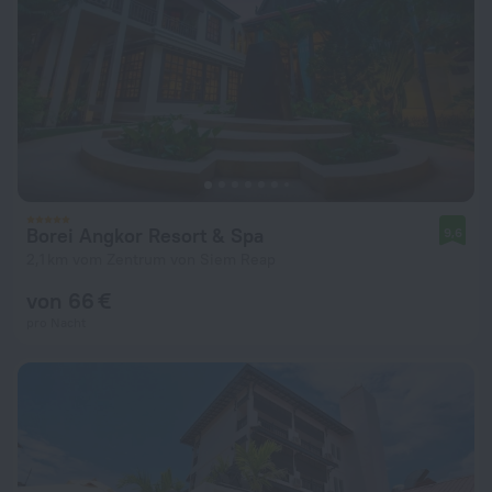
Borei Angkor Resort & Spa
9,6
2,1 km vom Zentrum von Siem Reap
von 66 €
pro Nacht