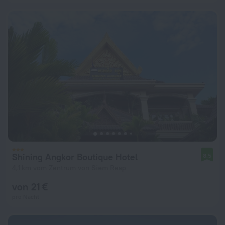
Shining Angkor Boutique Hotel
8,5
4,1 km vom Zentrum von Siem Reap
von 21 €
pro Nacht