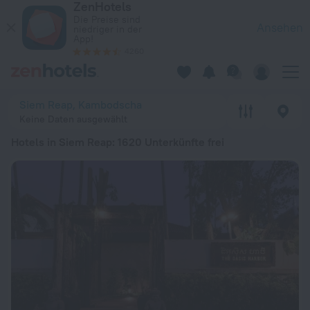
ZenHotels
Die 20 besten Hotels in Siem Reap 2026 ab 19 € - Jetzt auf 
Die Preise sind
Ansehen
niedriger in der
App!
4260
Siem Reap, Kambodscha
Keine Daten ausgewählt
Hotels in Siem Reap
: 1620 Unterkünfte frei