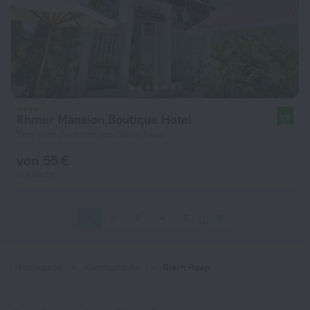
Khmer Mansion Boutique Hotel
9,8
1 km vom Zentrum von Siem Reap
von 55 €
pro Nacht
1
2
3
4
5
81
Homepage
Kambodscha
Siem Reap