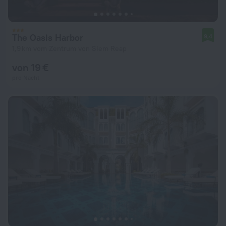
The Oasis Harbor
9,4
1,9 km vom Zentrum von Siem Reap
von 19 €
pro Nacht