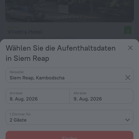
Viroth's Hotel
10
1,2 km vom Zentrum von Siem Reap
Wählen Sie die Aufenthaltsdaten
von 137 €
in Siem Reap
pro Nacht
Reiseziel
Siem Reap, Kambodscha
Anreise
Abreise
8. Aug. 2026
9. Aug. 2026
1 Zimmer für
2 Gäste
Finden