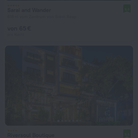
Sarai and Wander
9,6
618 m vom Zentrum von Siem Reap
von 65 €
pro Nacht
Riversoul Boutique
9,6