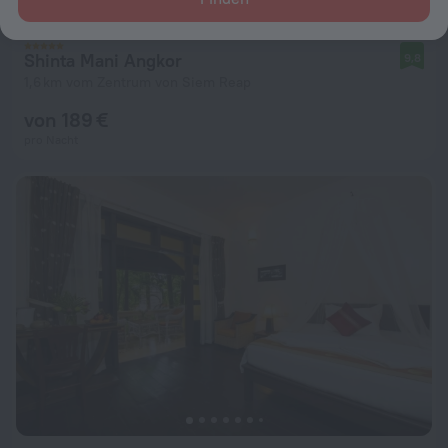
Shinta Mani Angkor
9,8
1,6 km vom Zentrum von Siem Reap
von 189 €
pro Nacht