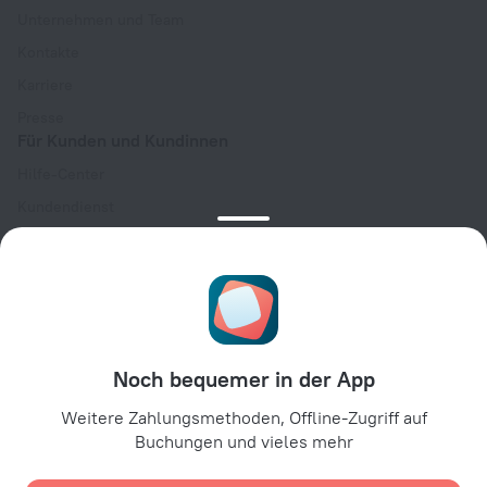
Unternehmen und Team
Kontakte
Karriere
Presse
Für Kunden und Kundinnen
Hilfe-Center
Kundendienst
Reiseblog
Cookie-Einstellungen
Buchungsbedingungen
Für Partner:innen
Für Hotelbesitzer:innen
Noch bequemer in der App
Für Reiseagenturen
Weitere Zahlungsmethoden, Offline-Zugriff auf
Für Unternehmenskunden
Buchungen und vieles mehr
Affiliate program