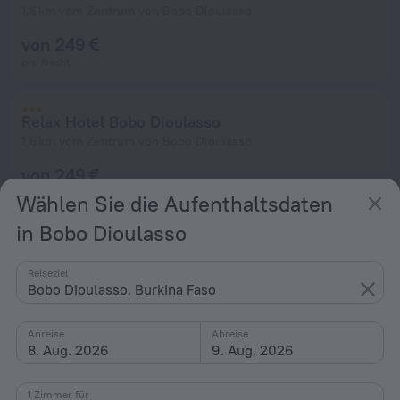
1,6 km vom Zentrum von Bobo Dioulasso
von 249 €
pro Nacht
Relax Hotel Bobo Dioulasso
1,6 km vom Zentrum von Bobo Dioulasso
von 249 €
pro Nacht
Wählen Sie die Aufenthaltsdaten
in Bobo Dioulasso
Reiseziel
Bobo Dioulasso, Burkina Faso
Anreise
Abreise
8. Aug. 2026
9. Aug. 2026
1 Zimmer für