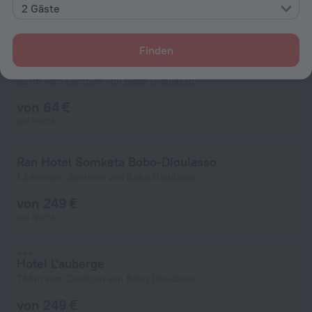
2 Gäste
Finden
Villa Rose
821 m vom Zentrum von Bobo Dioulasso
von 64 €
pro Nacht
Ran Hotel Somketa Bobo-Dioulasso
1,6 km vom Zentrum von Bobo Dioulasso
von 249 €
pro Nacht
Hotel L'auberge
734 m vom Zentrum von Bobo Dioulasso
von 249 €