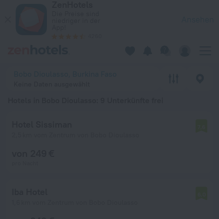
ZenHotels
Die 20 besten Hotels in Bobo Dioulasso 2026 ab 17 € - Jetzt 
Die Preise sind
Ansehen
niedriger in der
App!
4260
Bobo Dioulasso, Burkina Faso
Keine Daten ausgewählt
Hotels in Bobo Dioulasso
: 9 Unterkünfte frei
Hotel Sissiman
7,6
2,5 km vom Zentrum von Bobo Dioulasso
von 249 €
pro Nacht
Iba Hotel
6,0
1,6 km vom Zentrum von Bobo Dioulasso