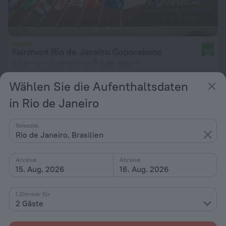
Fairmont Rio de Janeiro Copacabana
9,4
8,6 km vom Zentrum von Rio de Janeiro
von 450 €
Wählen Sie die Aufenthaltsdaten
pro Nacht
in Rio de Janeiro
Reiseziel
Rio de Janeiro, Brasilien
Anreise
Abreise
15. Aug. 2026
16. Aug. 2026
1 Zimmer für
2 Gäste