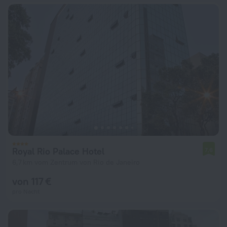
Royal Rio Palace Hotel
7,6
6,7 km vom Zentrum von Rio de Janeiro
von 117 €
pro Nacht