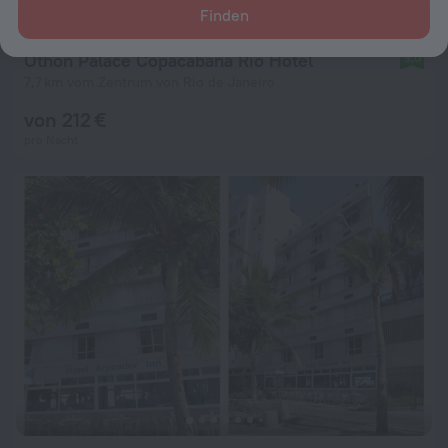
Finden
Othon Palace Copacabana Rio Hotel
9,0
7,7 km vom Zentrum von Rio de Janeiro
von 212 €
pro Nacht