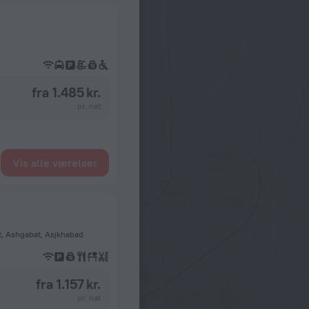
fra 1.485 kr.
pr. nat
Vis alle værelser
t, Ashgabat, Asjkhabad
fra 1.157 kr.
pr. nat