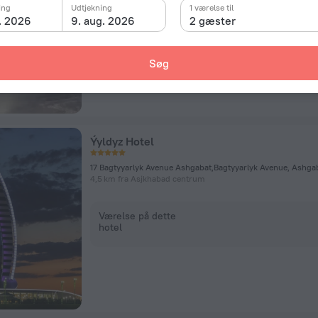
ing
Udtjekning
1 værelse til
. 2026
9. aug. 2026
2 gæster
Værelse på dette
hotel
Søg
Ýyldyz Hotel
17 Bagtyyarlyk Avenue Ashgabat,Bagtyyarlyk Avenue, Ashga
4,5 km fra Asjkhabad centrum
Værelse på dette
hotel