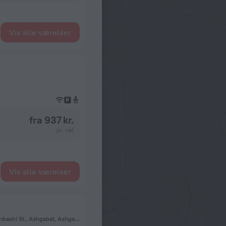
Vis alle værelser
fra 937 kr.
pr. nat
Vis alle værelser
Turkmenistan, Ashhabad, (Olimpiyskaya derevnya), Turkmenbashi St., Ashgabat, Ashgabat, Asjkhabad