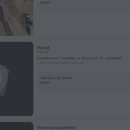
hotel
Нусай
Туркменистан, Ашхабад, ул Галкыныш, 70, Asjkhabad
2,6 km fra Asjkhabad centrum
Værelse på dette
hotel
Tsentralnaya Hotel