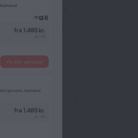
 Asjkhabad
fra 1.485 kr.
pr. nat
Vis alle værelser
yskiy gorodok, Asjkhabad
fra 1.485 kr.
pr. nat