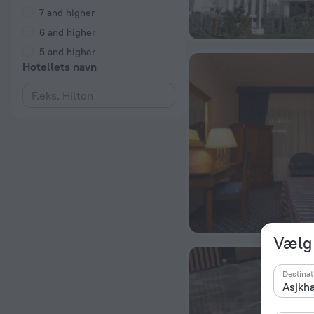
7 and higher
6 and higher
5 and higher
Hotellets navn
Vælg 
Destinat