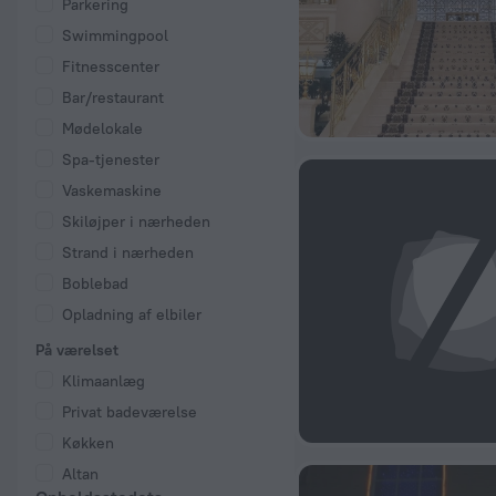
Parkering
Swimmingpool
Fitnesscenter
Bar/restaurant
Mødelokale
Spa-tjenester
Vaskemaskine
Skiløjper i nærheden
Strand i nærheden
Boblebad
Opladning af elbiler
På værelset
Klimaanlæg
Privat badeværelse
Køkken
Altan