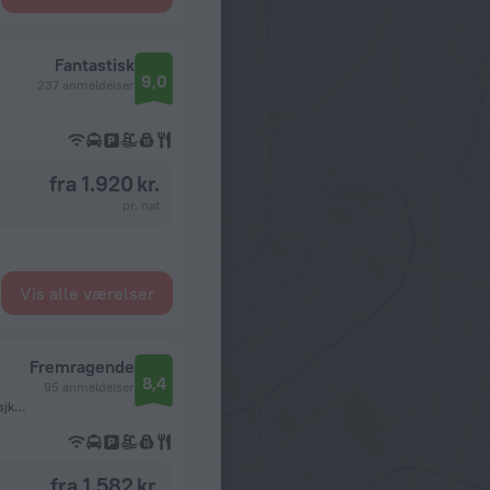
Fantastisk
9,0
237 anmeldelser
fra 1.920 kr.
pr. nat
Vis alle værelser
Fremragende
8,4
95 anmeldelser
54 Archabil Avenue Ashgabat,Archabil Avenue, Ashgabat, Asjkhabad
fra 1.582 kr.