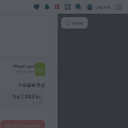
Log ind
Udvid
Meget god
7,4
2 anmeldelser
fra 1.383 kr.
pr. nat
Vis alle værelser