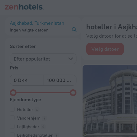
20 bedste hoteller i Asjkhabad 2026 fra 937 kr.. Bestil nu hos
Asjkhabad, Turkmenistan
hoteller i Asjk
Ingen valgte datoer
Vælg datoer for at se l
Sortér efter
Vælg datoer
Efter popularitet
Pris
Ejendomstype
Hoteller
Vandrehjem
Lejligheder
Lejlighedshoteller