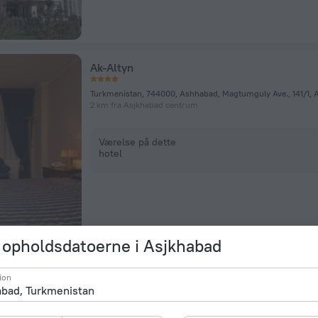
Ak-Altyn
Turkmenistan, 744000, Ashhabad, Magtumguly Ave., 141/1, 
2 km fra Asjkhabad centrum
Værelse på dette
hotel
opholdsdatoerne i Asjkhabad
Otel
ion
Atamyrat Nyyazow Sayoly 56, Asjkhabad
1,5 km fra Asjkhabad centrum