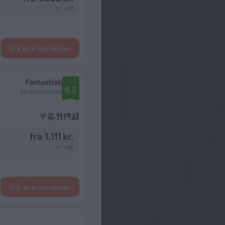
pr. nat
Vis alle værelser
Fantastisk
9,2
50 anmeldelser
fra 1.111 kr.
pr. nat
Vis alle værelser