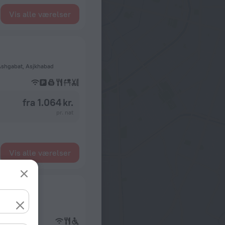
Vis alle værelser
Ashgabat, Asjkhabad
fra 1.064 kr.
pr. nat
Vis alle værelser