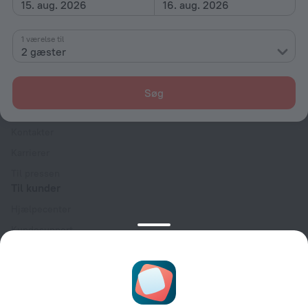
15. aug. 2026
16. aug. 2026
1 værelse til
2 gæster
Virksomhed
Søg
Virksomhed og team
Kontakter
Karrierer
Til pressen
Til kunder
Hjælpecenter
Kundesupport
Rejseblog
Cookieindstillinger
Booking Terms & Conditions
Til partnere