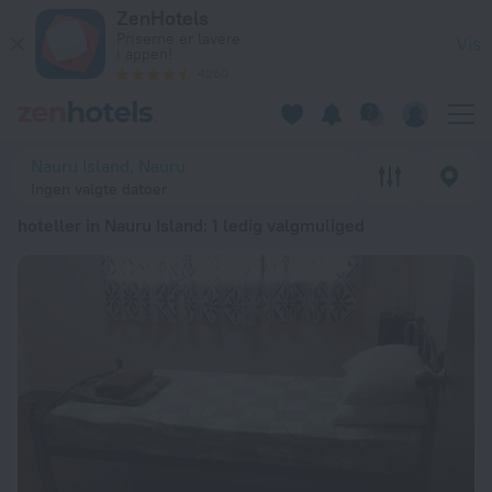
20 bedste hoteller in Nauru Island 2026 fra 857 kr.. Bestil nu
ZenHotels
Priserne er lavere
Vis
i appen!
4260
Nauru Island, Nauru
Ingen valgte datoer
hoteller in Nauru Island
: 1 ledig valgmuliged