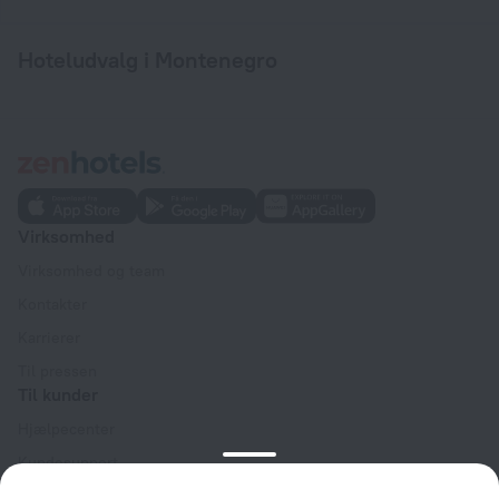
Hoteludvalg i Montenegro
Virksomhed
Virksomhed og team
Kontakter
Karrierer
Til pressen
Til kunder
Hjælpecenter
Kundesupport
Rejseblog