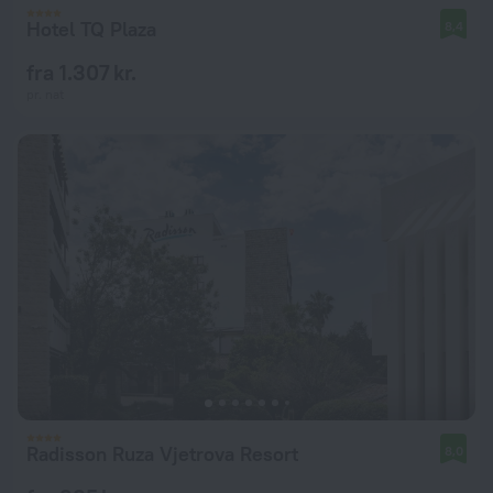
Hotel TQ Plaza
8,4
fra 1.307 kr.
pr. nat
Radisson Ruza Vjetrova Resort
8,0