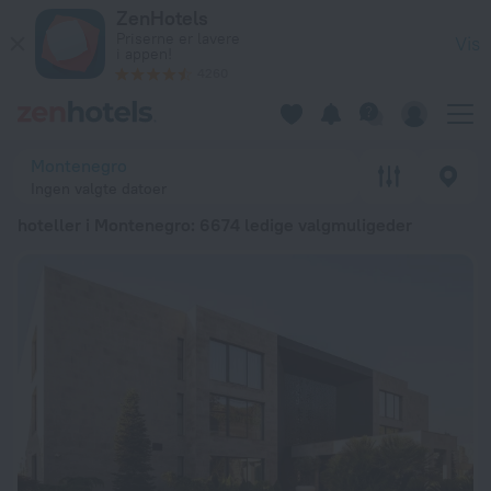
20 bedste hoteller i Montenegro 2026 fra 255 kr.. Bestil nu h
ZenHotels
Priserne er lavere
Vis
i appen!
4260
Montenegro
Ingen valgte datoer
hoteller i Montenegro
: 6674 ledige valgmuligeder