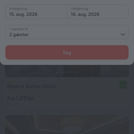
Indtjekning
Udtjekning
15. aug. 2026
16. aug. 2026
1 værelse til
2 gæster
Søg
Beatrix Suites Hotel
9,3
fra 1.011 kr.
pr. nat