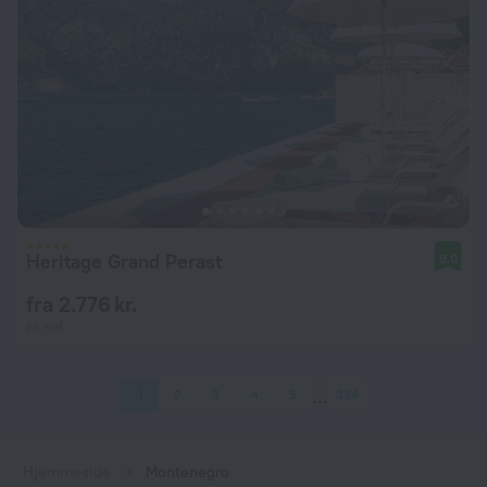
Heritage Grand Perast
9,0
fra 2.776 kr.
pr. nat
1
2
3
4
5
334
Hjemmeside
Montenegro