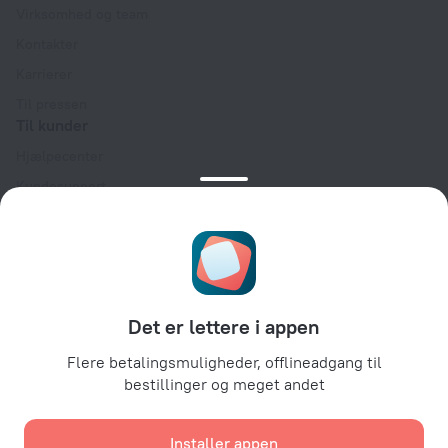
Virksomhed og team
Kontakter
Karrierer
Til pressen
Til kunder
Hjælpecenter
Kundesupport
Rejseblog
Cookieindstillinger
Booking Terms & Conditions
Til partnere
Det er lettere i appen
Til ejendomsindehavere
Til rejsebureauer
Flere betalingsmuligheder, offlineadgang til
bestillinger og meget andet
Til erhvervskunder
Affiliate program
Installer appen