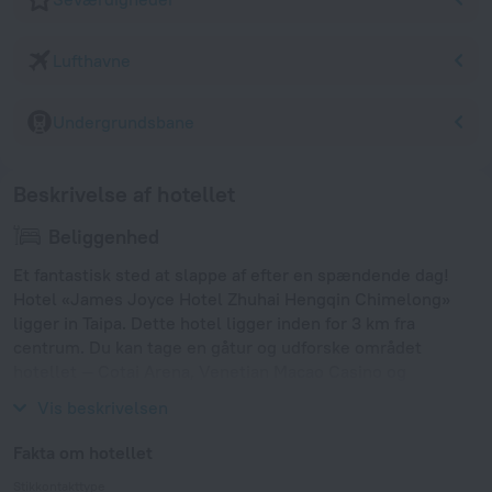
Lufthavne
Undergrundsbane
Beskrivelse af hotellet
Beliggenhed
Et fantastisk sted at slappe af efter en spændende dag!
Hotel «James Joyce Hotel Zhuhai Hengqin Chimelong»
ligger in Taipa. Dette hotel ligger inden for 3 km fra
centrum. Du kan tage en gåtur og udforske området
hotellet — Cotai Arena, Venetian Macao Casino og
Mandarin's House.
Vis beskrivelsen
Fakta om hotellet
Stikkontakttype