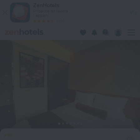
James Joyce Hotel Zhuhai Hengqin Chimelong in Taipa — Best
ZenHotels
Priserne er lavere
Vis
i appen!
4260