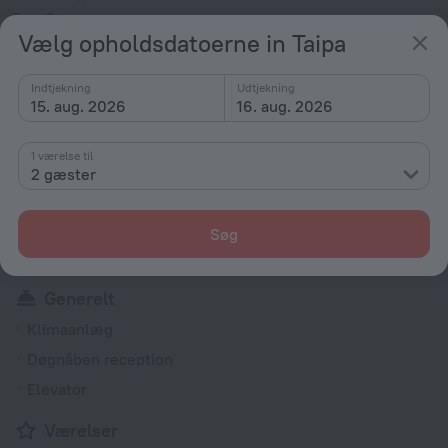
Type G
Vælg opholdsdatoerne in Taipa
220 V/50 Hz
Type G
Indtjekning
Udtjekning
220 V/50 Hz
Vis hoteloplysningerne
15. aug. 2026
16. aug. 2026
Tjenester og bekvemmeligheder
1 værelse til
2 gæster
Populær
Gratis internet
Søg
Klimaanlæg
Generelt
Klimaanlæg
Døgnåben reception
Elevator
Værelser