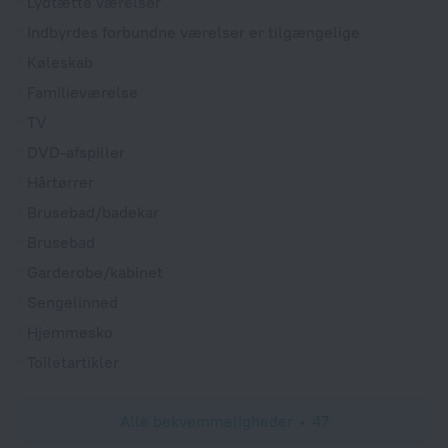
Lydtætte værelser
Indbyrdes forbundne værelser er tilgængelige
Køleskab
Familieværelse
TV
DVD-afspiller
Hårtørrer
Brusebad/badekar
Brusebad
Garderobe/kabinet
Sengelinned
Hjemmesko
Toiletartikler
Alle bekvemmeligheder
47