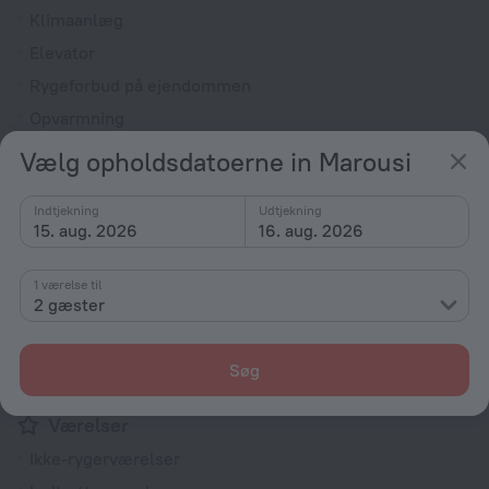
Klimaanlæg
Elevator
Rygeforbud på ejendommen
Opvarmning
Vaskemaskine
Vælg opholdsdatoerne in Marousi
Have
Indtjekning
Udtjekning
Terrasse
15. aug. 2026
16. aug. 2026
Opvaskemaskine
Patio
1 værelse til
2 gæster
Rygning forbudt i alle områder (offentlige og private)
Havemøbler
Søg
Elevatoradgang til de øvre etager
Værelser
Ikke-rygerværelser