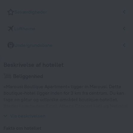
Seværdigheder
Lufthavne
Undergrundsbane
Beskrivelse af hotellet
Beliggenhed
«Marousi Boutique Apartment» ligger in Marousi. Dette
boutique-hotel ligger inden for 3 km fra centrum. Du kan
tage en gåtur og udforske området boutique-hotellet.
Steder i nærheden: Eirini, Athens Concert Hall og National
Archaeological Museum of Athens.
Vis beskrivelsen
Fakta om hotellet