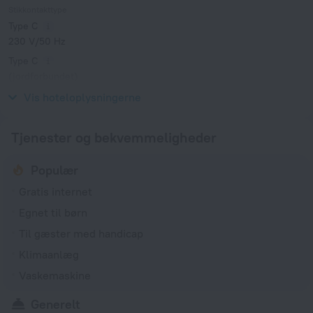
Stikkontakttype
Type C
230 V/50 Hz
Type C
(jordforbundet)
230 V/50 Hz
Vis hoteloplysningerne
Tjenester og bekvemmeligheder
Populær
Gratis internet
Egnet til børn
Til gæster med handicap
Klimaanlæg
Vaskemaskine
Generelt