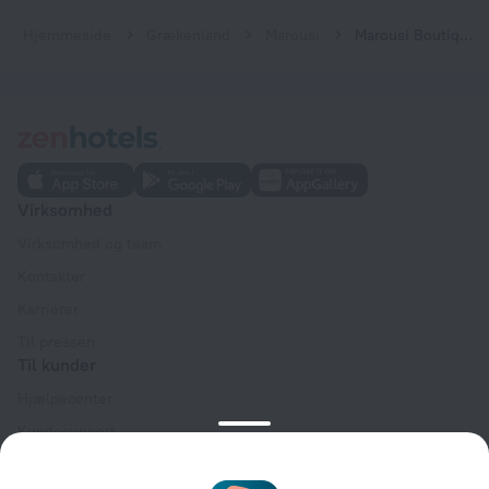
Hjemmeside
Grækenland
Marousi
Marousi Boutique Apartment
Virksomhed
Virksomhed og team
Kontakter
Karrierer
Til pressen
Til kunder
Hjælpecenter
Kundesupport
Rejseblog