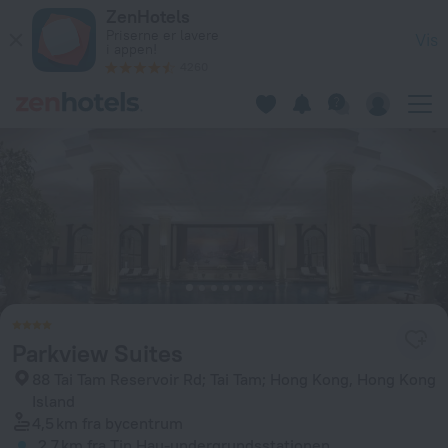
Parkview Suites i Hong Kong Island — Bestil nu hos ZenHotel
ZenHotels
Priserne er lavere
Vis
i appen!
4260
Parkview Suites
88 Tai Tam Reservoir Rd; Tai Tam; Hong Kong, Hong Kong
Island
4,5 km
fra bycentrum
2,7 km
fra Tin Hau-undergrundsstationen