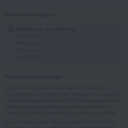
Opholdsbetingelser
Indtjekning og udtjekning
Indtjekning
Efter 14:00
Udtjekning
Indtil 12:00
Yderligere oplysninger
Hoteller i Hong Kong kan i henhold til Product Eco-
responsibility (Amendment) Bill 2023 (lov om produkters
miljøansvarlighed (ændring) 2023) ikke længere levere
gratis engangstoiletartikler og vand i plastikflasker.
Gæster opfordres til at medbringe deres egne artikler.
Der er begrænsninger på visse geografiske data i Kina.
Data ændres af en algoritme, der foretager tilfældige