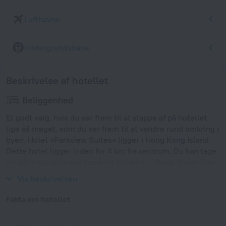
Lufthavne
Undergrundsbane
Beskrivelse af hotellet
Beliggenhed
Et godt valg, hvis du ser frem til at slappe af på hotellet
lige så meget, som du ser frem til at vandre rund omkring i
byen. Hotel «Parkview Suites» ligger i Hong Kong Island.
Dette hotel ligger inden for 4 km fra centrum. Du kan tage
en gåtur og udforske området hotellet — Deep Water Bay
Beach, Tin Hau og Time Square Hong Kong.
Vis beskrivelsen
Fakta om hotellet
Konstruktionsår