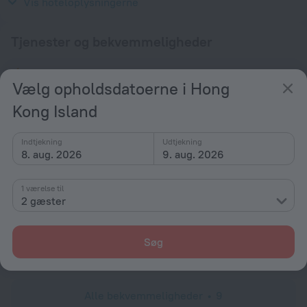
1989
Vis hoteloplysningerne
Tjenester og bekvemmeligheder
Populær
Vælg opholdsdatoerne i Hong
Parkering
Kong Island
Swimmingpool
Bar eller restaurant
Indtjekning
Udtjekning
8. aug. 2026
9. aug. 2026
Konferencesal
Generelt
1 værelse til
2 gæster
Elevator
Måltider
Søg
Restaurant
Alle bekvemmeligheder
9