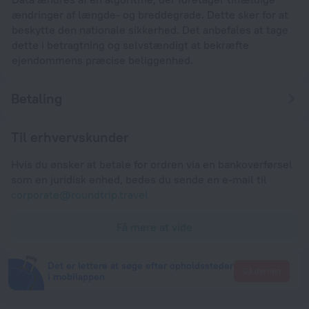
ændringer af længde- og breddegrade. Dette sker for at
beskytte den nationale sikkerhed. Det anbefales at tage
dette i betragtning og selvstændigt at bekræfte
ejendommens præcise beliggenhed.
Betaling
Til erhvervskunder
Hvis du ønsker at betale for ordren via en bankoverførsel
som en juridisk enhed, bedes du sende en e-mail til
corporate@roundtrip.travel
Få mere at vide
Det er lettere at søge efter opholdssteder
Gå derhen
i mobilappen