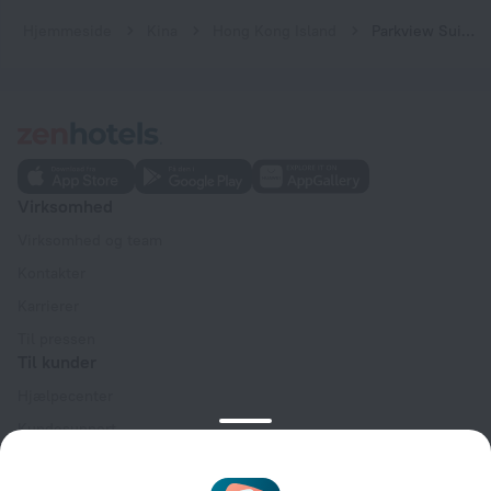
Hjemmeside
Kina
Hong Kong Island
Parkview Suites
Virksomhed
Virksomhed og team
Kontakter
Karrierer
Til pressen
Til kunder
Hjælpecenter
Kundesupport
Rejseblog