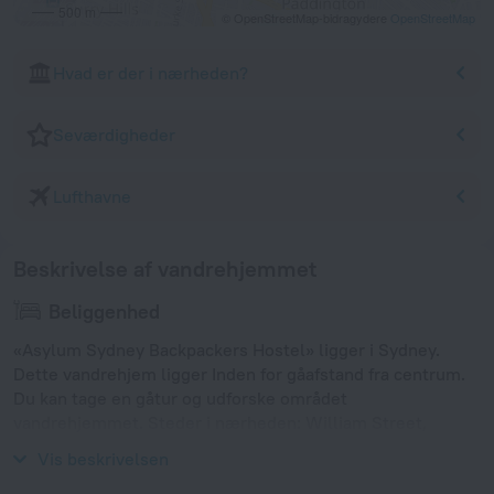
500 m
© OpenStreetMap-bidragydere
OpenStreetMap
Hvad er der i nærheden?
Seværdigheder
Lufthavne
Beskrivelse af vandrehjemmet
Beliggenhed
«Asylum Sydney Backpackers Hostel» ligger i Sydney.
Dette vandrehjem ligger Inden for gåafstand fra centrum.
Du kan tage en gåtur og udforske området
vandrehjemmet. Steder i nærheden: William Street,
Harry’s Cafe de Wheels og Hayes Theatre.
Vis beskrivelsen