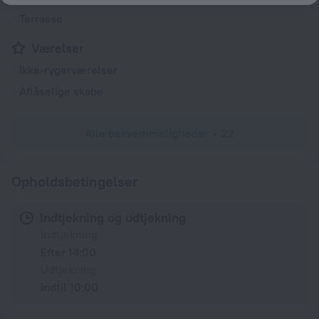
Terrasse
Værelser
Ikke-rygerværelser
Aflåselige skabe
Alle bekvemmeligheder
22
Opholdsbetingelser
Indtjekning og udtjekning
Indtjekning
Efter 14:00
Udtjekning
Indtil 10:00