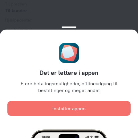
Til pressen
Til kunder
Hjælpecenter
Kundesupport
Rejseblog
Cookieindstillinger
Booking Terms & Conditions
Til partnere
Det er lettere i appen
Til ejendomsindehavere
Til rejsebureauer
Flere betalingsmuligheder, offlineadgang til
bestillinger og meget andet
Til erhvervskunder
Affiliate program
Installer appen
Sikre betalinger
Sikker databeskyttelse fra førende betalingssystemer.