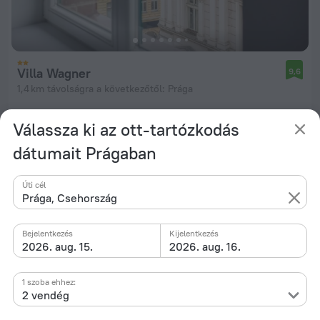
Villa Wagner
9,6
1,4 km távolságra a következőtől: Prága
ettől: 21 789 Ft
Válassza ki az ott-tartózkodás
éjszakánként
dátumait Prágaban
Úti cél
Prága, Csehország
Bejelentkezés
Kijelentkezés
2026. aug. 15.
2026. aug. 16.
1 szoba ehhez:
2 vendég