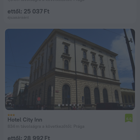
ettől: 25 037 Ft
éjszakánként
Hotel City Inn
6,0
834 m távolságra a következőtől: Prága
ettől: 28 992 Ft