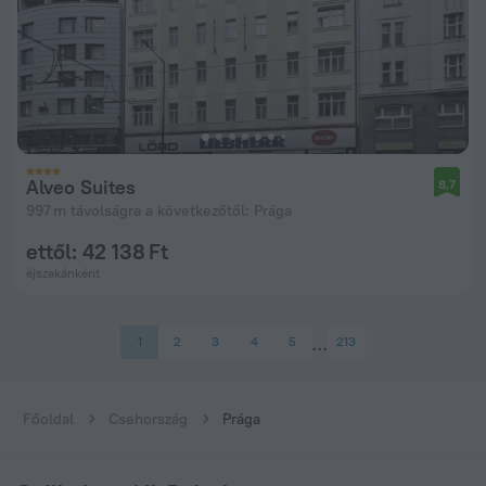
Alveo Suites
8,7
997 m távolságra a következőtől: Prága
ettől: 42 138 Ft
éjszakánként
1
2
3
4
5
213
Főoldal
Csehország
Prága