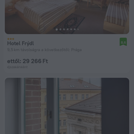
Hotel Frýdl
8,6
9,5 km távolságra a következőtől: Prága
ettől: 29 266 Ft
éjszakánként