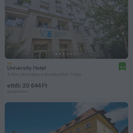
University Hotel
8,4
4,4 km távolságra a következőtől: Prága
ettől: 20 644 Ft
éjszakánként