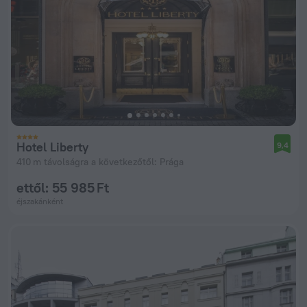
Hotel Liberty
9,4
410 m távolságra a következőtől: Prága
ettől: 55 985 Ft
éjszakánként