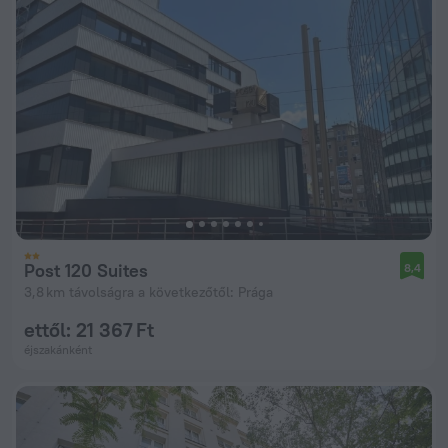
Post 120 Suites
8,4
3,8 km távolságra a következőtől: Prága
ettől: 21 367 Ft
éjszakánként