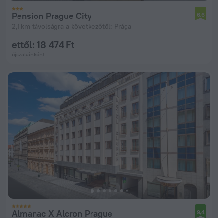
Pension Prague City
6,6
2,1 km távolságra a következőtől: Prága
ettől: 18 474 Ft
éjszakánként
Almanac X Alcron Prague
9,4