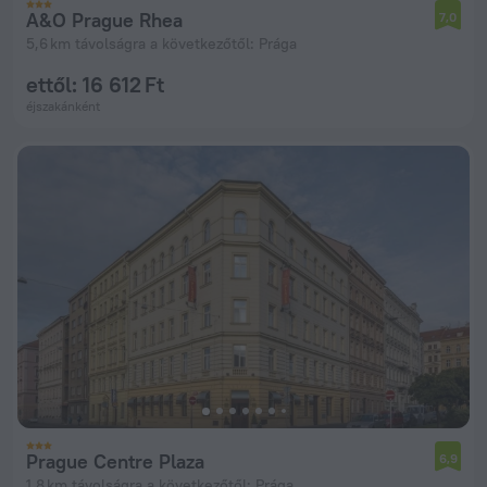
A&O Prague Rhea
7,0
5,6 km távolságra a következőtől: Prága
ettől: 16 612 Ft
éjszakánként
Prague Centre Plaza
6,9
1,8 km távolságra a következőtől: Prága