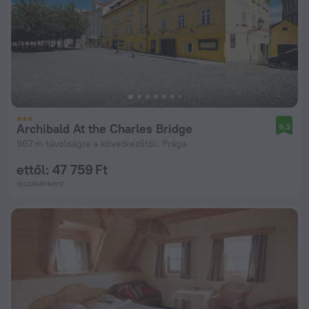
Archibald At the Charles Bridge
9,3
907 m távolságra a következőtől: Prága
ettől: 47 759 Ft
éjszakánként