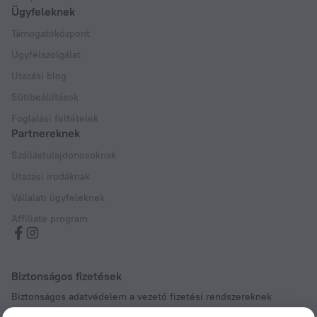
Ügyfeleknek
Támogatóközpont
Ügyfélszolgálat
Utazási blog
Sütibeállítások
Foglalási feltételek
Partnereknek
Szállástulajdonosoknak
Utazási irodáknak
Vállalati ügyfeleknek
Affiliate program
Biztonságos fizetések
Biztonságos adatvédelem a vezető fizetési rendszereknek
köszönhetően.