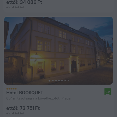
ettől: 34 086 Ft
éjszakánként
Hotel BOOKQUET
9,2
654 m távolságra a következőtől: Prága
ettől: 73 751 Ft
éjszakánként