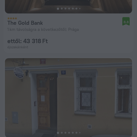
The Gold Bank
8,8
1 km távolságra a következőtől: Prága
ettől: 43 318 Ft
éjszakánként