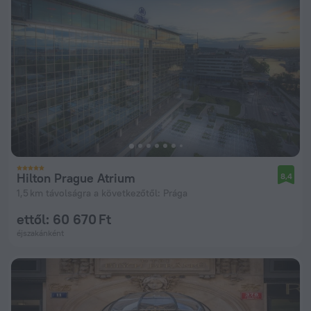
Hilton Prague Atrium
8,4
1,5 km távolságra a következőtől: Prága
ettől: 60 670 Ft
éjszakánként