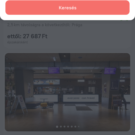
Keresés
Czech Inn
8,8
2,5 km távolságra a következőtől: Prága
ettől: 27 687 Ft
éjszakánként