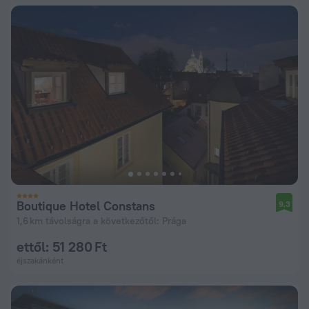
Boutique Hotel Constans
9,3
1,6 km távolságra a következőtől: Prága
ettől: 51 280 Ft
éjszakánként