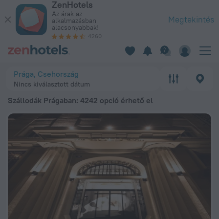
ZenHotels
A 20 legjobb Szállodák Prágaban 202616 612 Ft ártól – Foglal
Az árak az
Megtekintés
alkalmazásban
alacsonyabbak!
4260
Prága, Csehország
Nincs kiválasztott dátum
Szállodák Prágaban
: 4242 opció érhető el