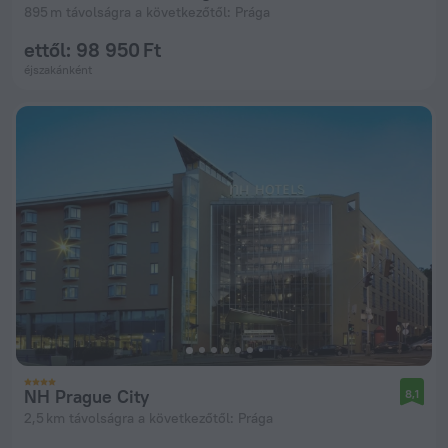
895 m távolságra a következőtől: Prága
ettől: 98 950 Ft
éjszakánként
NH Prague City
8,1
2,5 km távolságra a következőtől: Prága