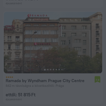
éjszakánként
Ramada by Wyndham Prague City Centre
7,9
842 m távolságra a következőtől: Prága
ettől: 51 815 Ft
éjszakánként