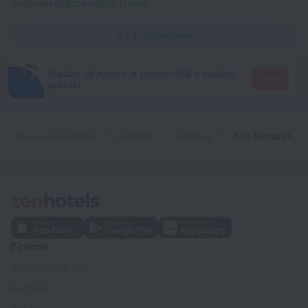
corporate@roundtrip.travel
Další informace
Hledání ubytování je pohodlnější v mobilní
Přejít
aplikaci
Domovská stránka
Vietnam
Da Nang
Silk Sense Hoi An River Resort
Firemní
Společnost a tým
Kontakty