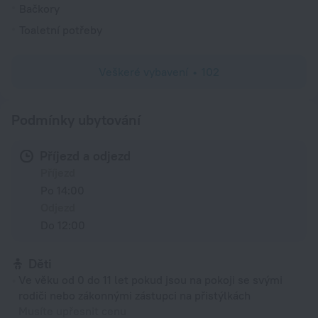
Bačkory
Toaletní potřeby
Veškeré vybavení
102
Podmínky ubytování
Příjezd a odjezd
Příjezd
Po 14:00
Odjezd
Do 12:00
Děti
Ve věku od 0 do 11 let pokud jsou na pokoji se svými
rodiči nebo zákonnými zástupci na přistýlkách
Musíte upřesnit cenu