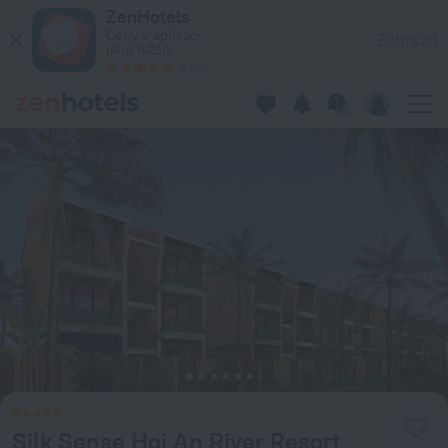
Silk Sense Hoi An River Resort in Da Nang — Rezervujte nyní 
ZenHotels
Ceny v aplikaci
Zobrazit
jsou nižší!
4260
Silk Sense Hoi An River Resort