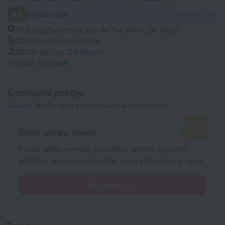
9,6
Fantastické
219 recenzí
01 Dong Da Street, Hoi An Tay Ward, Da Nang
24,3 km
z centra města
332 m
od Cua Dai Beach
Zobrazit na mapě
Dostupné pokoje
Zadejte termín cesty pro zobrazení aktuálních cen
Žádný vybraný termín
Pokud zatím nemáte konkrétní termín, vyberte
přibližný termín a podívejte se na odhadované ceny.
Vybrat termín