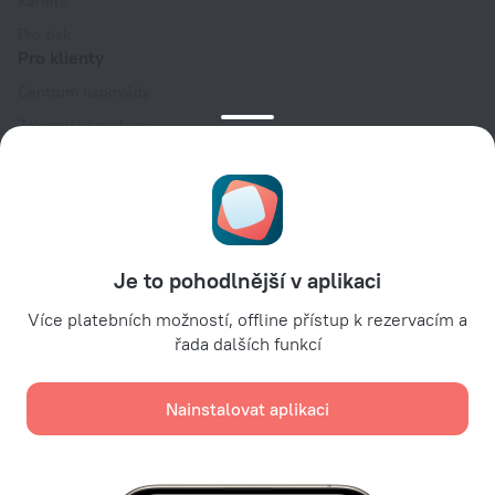
Kariéra
Pro tisk
Pro klienty
Centrum nápovědy
Zákaznická podpora
Blog o cestování
Nastavení souborů cookie
Booking Terms & Conditions
Pro partnery
Je to pohodlnější v aplikaci
Pro vlastníky ubytovacích zařízení
Pro cestovní kanceláře
Více platebních možností, offline přístup k rezervacím a
řada dalších funkcí
Pro firemní zákazníky
Affiliate program
Nainstalovat aplikaci
Bezpečné platby