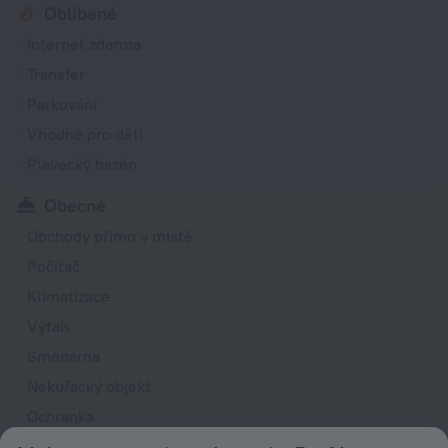
Oblíbené
Internet zdarma
Transfer
Parkování
Vhodné pro děti
Plavecký bazén
Obecné
Obchody přímo v místě
Počítač
Klimatizace
Výtah
Směnárna
Nekuřácký objekt
Ochranka
Noviny