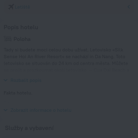
Letiště
Popis hotelu
Poloha
Tady si budete moci celou dobu užívat. Letovisko «Silk
Sense Hoi An River Resort» se nachází in Da Nang. Toto
letovisko se situován do 24 km od centra města. Můžete
se projít a prozkoumat okolí letovisko. — Cua Dai Beach a
An Bang Beach.
Rozbalit popis
Fakta hotelu.
Rok výstavby
2017
Zobrazit informace o hotelu
Služby a vybavení