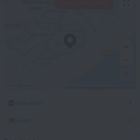
Zobrazit hotely poblíž
500 m
© OpenStreetMap přispěvatelé
OpenStreetMap
Co je poblíž?
Letiště