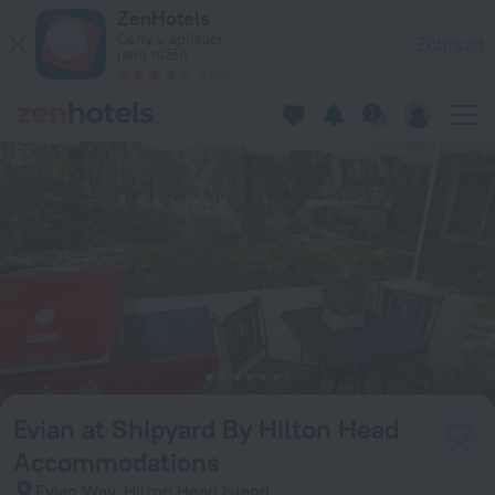
Evian at Shipyard By Hilton Head Accommodations v Hilton He
ZenHotels
Ceny v aplikaci
Zobrazit
jsou nižší!
4260
Evian at Shipyard By Hilton Head
Accommodations
Evian Way, Hilton Head Island