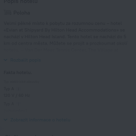
Popis hotelu
Poloha
Velmi pěkné místo k pobytu za rozumnou cenu – hotel
«Evian at Shipyard By Hilton Head Accommodations» se
nachází v Hilton Head Island. Tento hotel se nachází do 5
km od centra města. Můžete se projít a prozkoumat okolí
hotelu. — Van Der Meer Tennis Center, The Village at
Wexford a Coligny Beach.
Rozbalit popis
Fakta hotelu.
Typ elektrické zásuvky
Typ A
120 V / 60 Hz
Typ A
(uzemněno)
120 V / 60 Hz
Zobrazit informace o hotelu