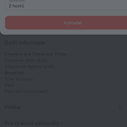
1pokoj pro
Příjezd
2 hostů
Po 17:00
Odjezd
Vyhledat
Do 10:00
Další informace
Check-in and Check-out Times
Check-in: After 14:00
Check-out: Before 12:00
Breakfast
Type Western
Pets
Pets are not allowed
Platba
Pro firemní zákazníky