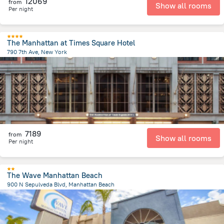
12069
from
Show all rooms
Per night
The Manhattan at Times Square Hotel
790 7th Ave, New York
3.5 km
from the center of
Spojené státy americké
7189
from
Show all rooms
Per night
The Wave Manhattan Beach
900 N Sepulveda Blvd, Manhattan Beach
1.2 km
from the center of
Spojené státy americké