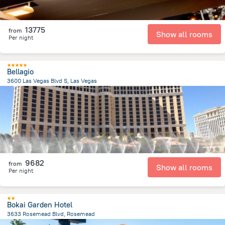
13775
from
Show all rooms
Per night
Bellagio
3600 Las Vegas Blvd S, Las Vegas
6.4 km
from the center of
Spojené státy americké
9682
from
Show all rooms
Per night
Bokai Garden Hotel
3633 Rosemead Blvd, Rosemead
680.6 m
from the center of
Spojené státy americké