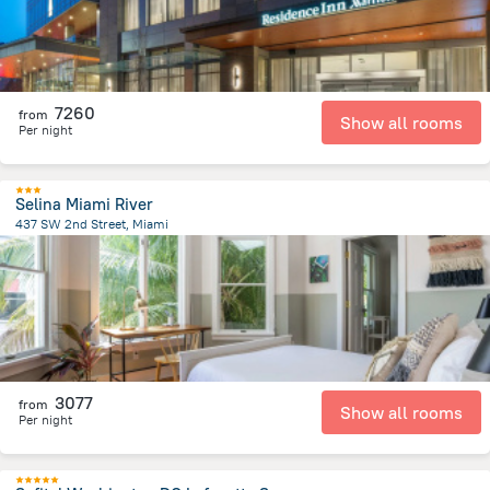
7260
from
Show all rooms
Per night
Selina Miami River
437 SW 2nd Street, Miami
827.9 m
from the center of
Spojené státy americké
3077
from
Show all rooms
Per night