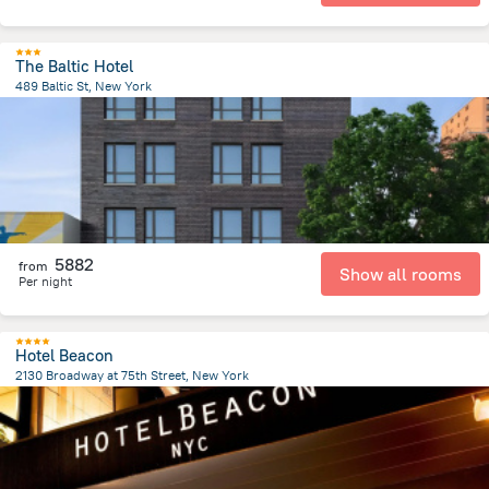
The Baltic Hotel
489 Baltic St, New York
5.3 km
from the center of
Spojené státy americké
5882
from
Show all rooms
Per night
Hotel Beacon
2130 Broadway at 75th Street, New York
5.6 km
from the center of
Spojené státy americké