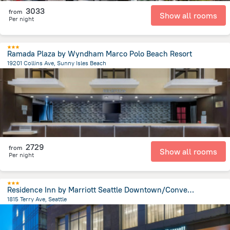
3033
from
Show all rooms
Per night
Ramada Plaza by Wyndham Marco Polo Beach Resort
19201 Collins Ave, Sunny Isles Beach
1.3 km
from the center of
Spojené státy americké
2729
from
Show all rooms
Per night
Residence Inn by Marriott Seattle Downtown/Convention Center
1815 Terry Ave, Seattle
1.3 km
from the center of
Spojené státy americké