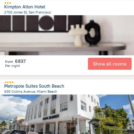
Kimpton Alton Hotel
2700 Jones St, San Francisco
3.1 km
from the center of
Spojené státy americké
6837
from
Show all rooms
Per night
Metropole Suites South Beach
635 Collins Avenue, Miami Beach
1.4 km
from the center of
Spojené státy americké