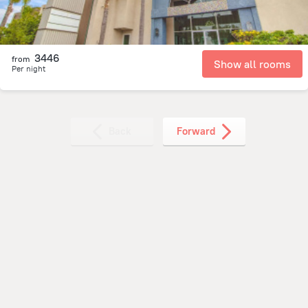
3446
from
Show all rooms
Per night
Back
Forward