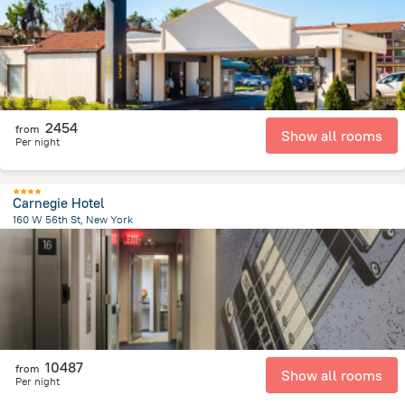
2454
from
Show all rooms
Per night
Carnegie Hotel
160 W 56th St, New York
3.8 km
from the center of
Spojené státy americké
10487
from
Show all rooms
Per night