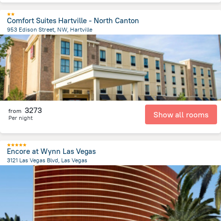
Comfort Suites Hartville - North Canton
953 Edison Street, NW, Hartville
2.4 km
from the center of
Spojené státy americké
3273
from
Show all rooms
Per night
Encore at Wynn Las Vegas
3121 Las Vegas Blvd, Las Vegas
4.4 km
from the center of
Spojené státy americké