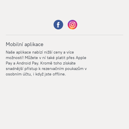
Mobilní aplikace
Naše aplikace nabízí nižší ceny a více
možností! Můžete v ní také platit přes Apple
Pay a Android Pay. Kromě toho získáte
snadnější přístup k rezervačním poukazům v
osobním účtu, i když jste offline.
Points
Within the loyalty program we award points for every
reservation. The more you travel, the more points you earn.