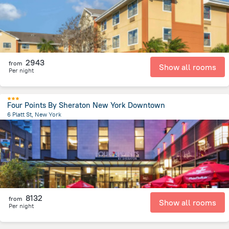
2943
from
Show all rooms
Per night
Four Points By Sheraton New York Downtown
6 Platt St, New York
3.1 km
from the center of
Spojené státy americké
8132
from
Show all rooms
Per night