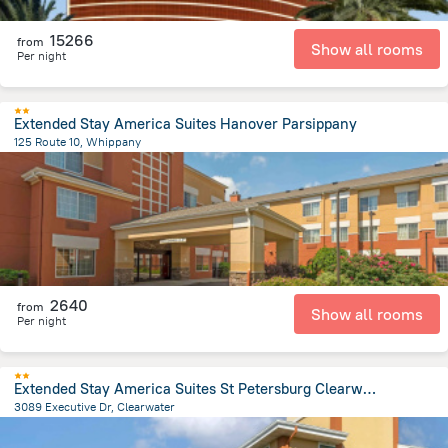
15266
from
Show all rooms
Per night
Extended Stay America Suites Hanover Parsippany
125 Route 10, Whippany
1.9 km
from the center of
Spojené státy americké
2640
from
Show all rooms
Per night
Extended Stay America Suites St Petersburg Clearwater ExecDr
3089 Executive Dr, Clearwater
14.6 km
from the center of
Spojené státy americké