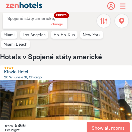
198925
Spojené státy americké,
change
Miami
Los Angeles
Ho-Ho-Kus
New York
Miami Beach
Hotels v Spojené státy americké
Kinzie Hotel
20 W Kinzie St, Chicago
1.6 km
from the center of
Spojené státy americké
5866
from
Show all rooms
Per night