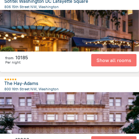
Sofitel Washington DC Lafayette Square
806 15th Street NW, Washington
631.4 m
from the center of
Spojené státy americké
10185
from
Show all rooms
Per night
The Hay-Adams
800 16th Street NW, Washington
587.9 m
from the center of
Spojené státy americké