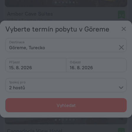
Amber Cave Suites
9,6
148 m od centra Göreme
Vyberte termín pobytu v Göreme
od 3 324 Kč
za noc
Destinace
Göreme, Turecko
Příjezd
Odjezd
15. 8. 2026
16. 8. 2026
1pokoj pro
2 hostů
Vyhledat
Cappadocia View Hotel