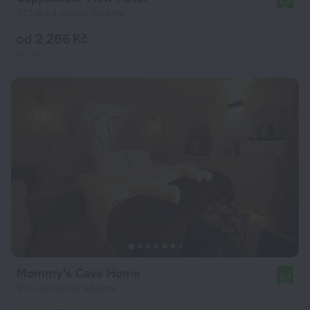
8,8
622 m od centra Göreme
od 2 266 Kč
za noc
Mommy's Cave Home
8,4
91 m od centra Göreme