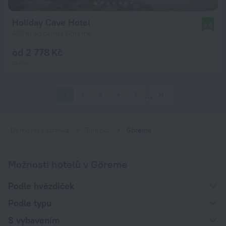
Holiday Cave Hotel
9,0
466 m od centra Göreme
od 2 778 Kč
za noc
1
2
3
4
5
14
Domovská stránka
Turecko
Göreme
Možnosti hotelů v Göreme
Podle hvězdiček
Podle typu
S vybavením