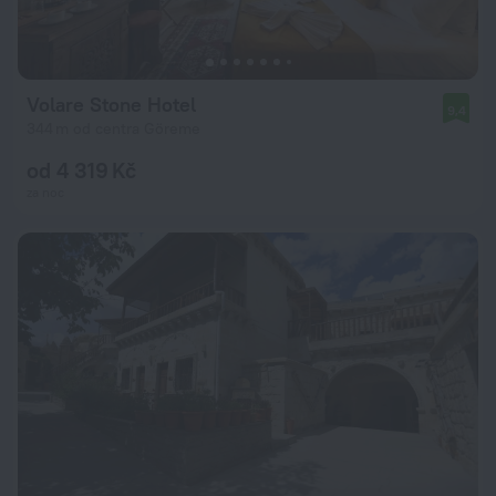
Volare Stone Hotel
9,4
344 m od centra Göreme
od 4 319 Kč
za noc