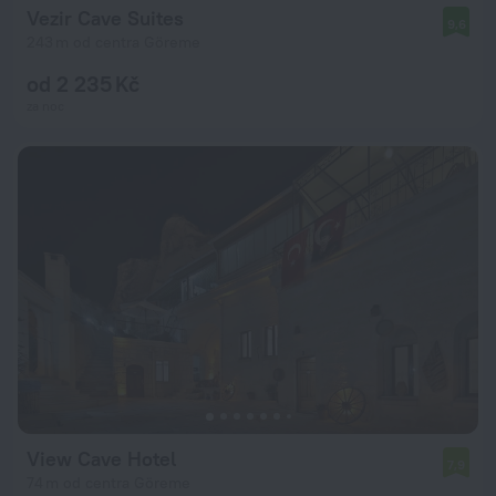
Vezir Cave Suites
9,6
243 m od centra Göreme
od 2 235 Kč
za noc
View Cave Hotel
7,9
74 m od centra Göreme