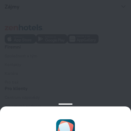
Zájmy
Firemní
Společnost a tým
Kontakty
Kariéra
Pro tisk
Pro klienty
Centrum nápovědy
Zákaznická podpora
Blog o cestování
Nastavení souborů cookie