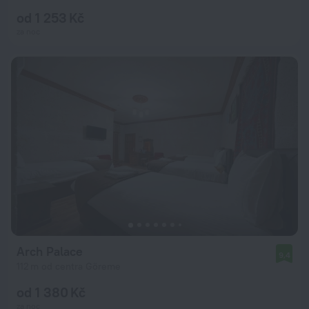
od 1 253 Kč
za noc
Arch Palace
9,4
112 m od centra Göreme
od 1 380 Kč
za noc