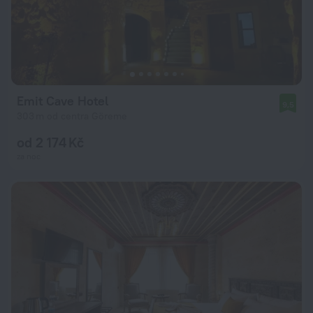
Emit Cave Hotel
9,5
303 m od centra Göreme
od 2 174 Kč
za noc