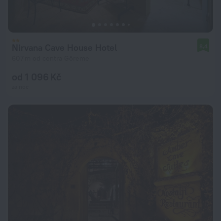
Nirvana Cave House Hotel
8,4
607 m od centra Göreme
od 1 096 Kč
za noc