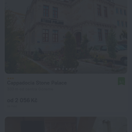
Cappadocia Stone Palace
9,1
333 m od centra Göreme
od 2 056 Kč
za noc