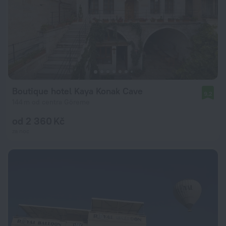
Boutique hotel Kaya Konak Cave
9,2
144 m od centra Göreme
od 2 360 Kč
za noc