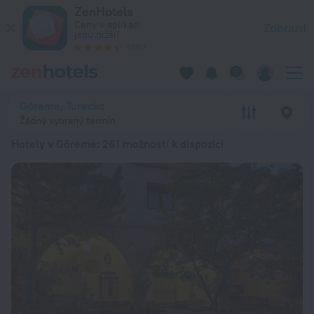
20 nejlepších Hotely v Göreme 2026 od 1 096 Kč - Rezervujte
ZenHotels
Ceny v aplikaci
Zobrazit
jsou nižší!
4260
Göreme, Turecko
Žádný vybraný termín
Hotely v Göreme
: 261 možností k dispozici