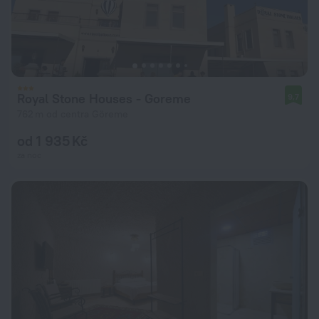
Royal Stone Houses - Goreme
9,7
762 m od centra Göreme
od 1 935 Kč
za noc