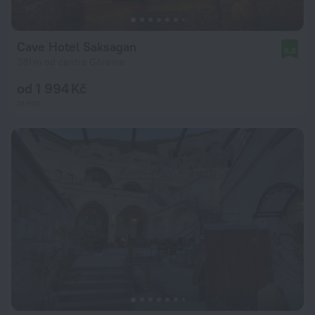
Cave Hotel Saksagan
8,8
381 m od centra Göreme
od 1 994 Kč
za noc