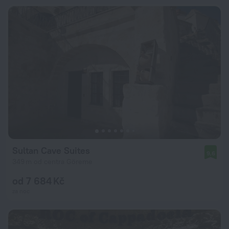
Sultan Cave Suites
9,6
349 m od centra Göreme
od 7 684 Kč
za noc