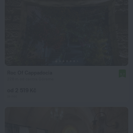
Roc Of Cappadocia
9,7
228 m od centra Göreme
od 2 519 Kč
za noc