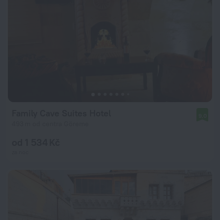
Family Cave Suites Hotel
9,0
493 m od centra Göreme
od 1 534 Kč
za noc