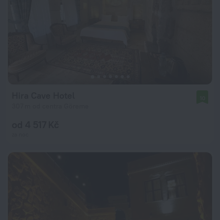
Hira Cave Hotel
10
307 m od centra Göreme
od 4 517 Kč
za noc