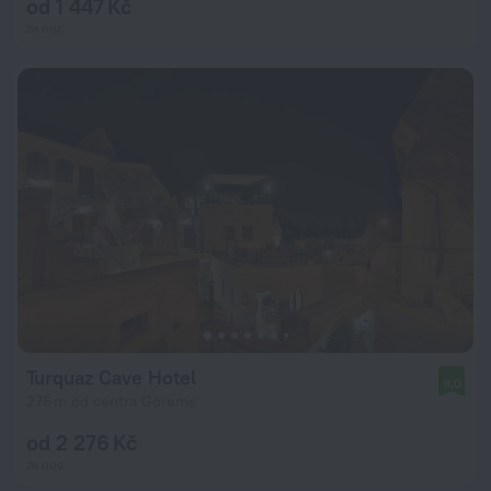
od 1 447 Kč
za noc
Turquaz Cave Hotel
9,0
276 m od centra Göreme
od 2 276 Kč
za noc