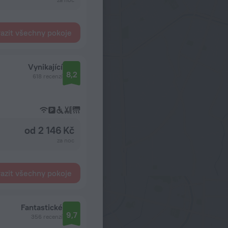
azit všechny pokoje
Vynikající
8,2
618 recenzí
od 2 146 Kč
za noc
azit všechny pokoje
Fantastické
9,7
356 recenzí