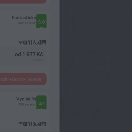
Fantastické
9,0
339 recenzí
od 1 977 Kč
za noc
azit všechny pokoje
Vynikající
8,4
706 recenzí