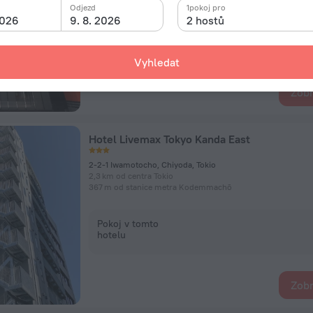
Odjezd
1pokoj pro
2026
9. 8. 2026
2 hostů
Pokoj v tomto
hotelu
Vyhledat
Zobr
Hotel Livemax Tokyo Kanda East
2-2-1 Iwamotocho, Chiyoda, Tokio
2,3 km od centra Tokio
367 m od stanice metra Kodemmachō
Pokoj v tomto
hotelu
Zobr