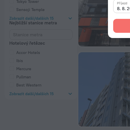
Tokyo Tower
Příjezd
8. 8. 
Sensoji Temple
Zobrazit další/dalších 15
Nejbližší stanice metra
Hotelový řetězec
Accor Hotels
Ibis
Mercure
Pullman
Best Western
Zobrazit další/dalších 15