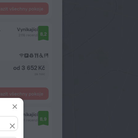
azit všechny pokoje
l
Vynikající
8,2
2116 recenzí
od 3 652 Kč
za noc
azit všechny pokoje
imae
Vynikající
8,9
231 recenzí