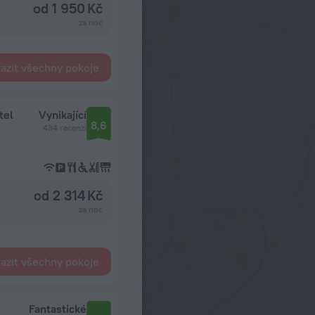
od 1 950 Kč
za noc
azit všechny pokoje
tel
Vynikající
8,6
434 recenzí
od 2 314 Kč
za noc
azit všechny pokoje
Fantastické