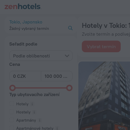
20 nejlepších Hotely v Tokio 2026 od 1 261 Kč - Rezervujte ny
Tokio, Japonsko
Hotely v Tokio
:
Žádný vybraný termín
Zvolte termín a podíve
Seřadit podle
Vybrat termín
Podle oblíbenosti
Cena
Typ ubytovacího zařízení
Hotely
Hostely
Apartmány
Apartmánové hotely