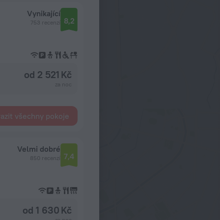
Vynikající
8,2
753 recenzí
od 2 521 Kč
za noc
azit všechny pokoje
Velmi dobré
7,4
850 recenzí
od 1 630 Kč
za noc