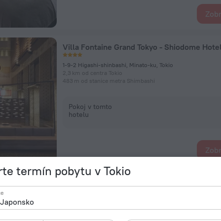
Zobr
Villa Fontaine Grand Tokyo - Shiodome Hote
1-9-2 Higashi-shinbashi, Minato-ku, Tokio
2,3 km od centra Tokio
483 m od stanice metra Shimbashi
Pokoj v tomto
hotelu
Zobr
te termín pobytu v Tokio
APA HOTEL Nihombashi Bakuroyokoyama Ek
ce
5-6 Nihonbashiyokoyamacho, Chuo-ku, Tokio
2,9 km od centra Tokio
476 m od stanice metra Kodemmachō