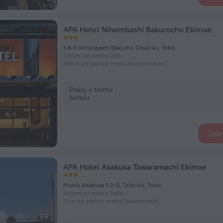
APA Hotel Nihombashi Bakurocho Ekimae
1-6-6 Nihonbashi Bakucho Chuo-ku, Tokio
2,9 km od centra Tokio
448 m od stanice metra Kodemmachō
Pokoj v tomto
hotelu
Zobr
APA Hotel Asakusa Tawaramachi Ekimae
Nishia Asakusa 1-2-3, Taito-ku, Tokio
4,6 km od centra Tokio
77 m od stanice metra Tawaramachi