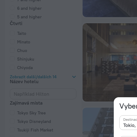
6 and higher
5 and higher
Čtvrti
Taito
Minato
Chuo
Shinjuku
Chiyoda
Zobrazit další/dalších 14
Název hotelu
Zajímavá místa
Vyber
Tokyo Sky Tree
Destina
Tokyo Disneyland
Tsukiji Fish Market