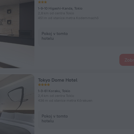
1-9-10 Higashi-Kanda, Tokio
2,8 km od centra Tokio
451 m od stanice metra Kodemmachō
Pokoj v tomto
hotelu
Zobr
Tokyo Dome Hotel
1-3-61 Koraku, Tokio
2,4 km od centra Tokio
436 m od stanice metra Kōrakuen
Pokoj v tomto
hotelu