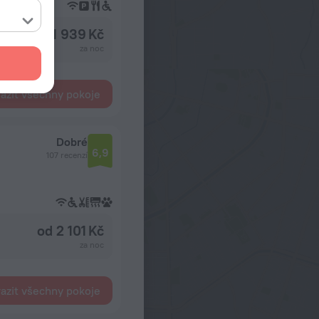
od 1 939 Kč
za noc
azit všechny pokoje
Dobré
6,9
107 recenzí
od 2 101 Kč
za noc
azit všechny pokoje