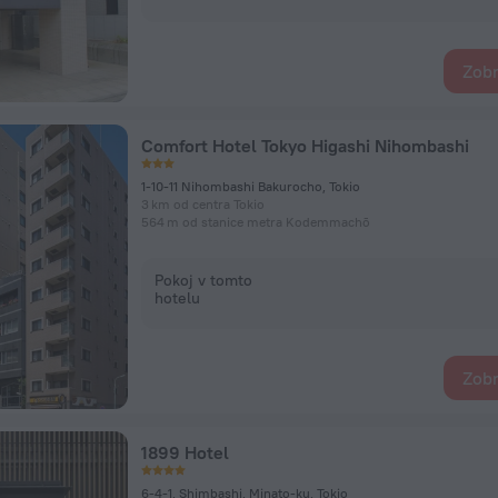
Zobr
Comfort Hotel Tokyo Higashi Nihombashi
1-10-11 Nihombashi Bakurocho, Tokio
3 km od centra Tokio
564 m od stanice metra Kodemmachō
Pokoj v tomto
hotelu
Zobr
1899 Hotel
6-4-1, Shimbashi, Minato-ku, Tokio