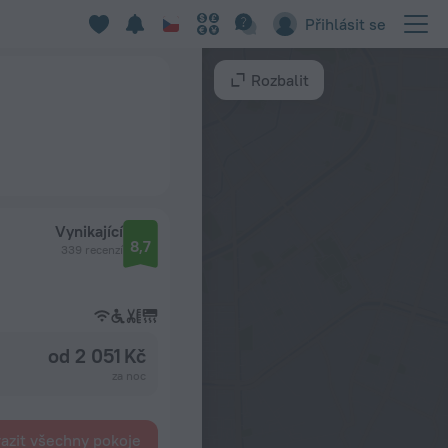
Přihlásit se
Rozbalit
Vynikající
8,7
339 recenzí
od 2 051 Kč
za noc
azit všechny pokoje