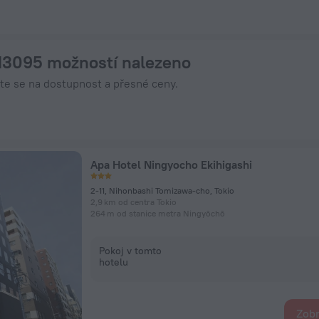
ní na ZenHotels.com
 13095 možností nalezeno
jte se na dostupnost a přesné ceny.
Apa Hotel Ningyocho Ekihigashi
2-11, Nihonbashi Tomizawa-cho, Tokio
2,9 km od centra Tokio
264 m od stanice metra Ningyōchō
Pokoj v tomto
hotelu
Zobr