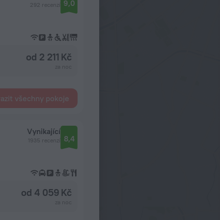
9,0
292 recenzí
od 2 211 Kč
za noc
azit všechny pokoje
Vynikající
8,4
1935 recenzí
od 4 059 Kč
za noc