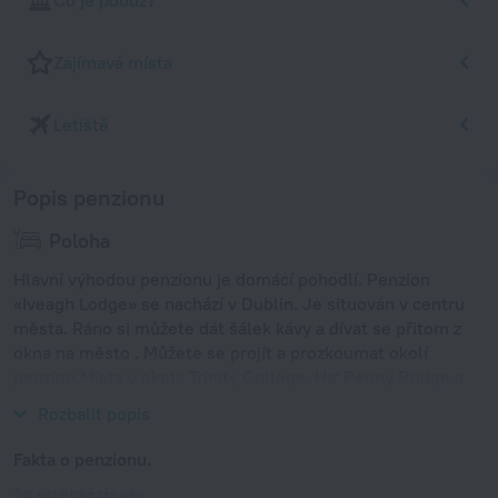
Co je poblíž?
Zajímavá místa
Letiště
Popis penzionu
Poloha
Hlavní výhodou penzionu je domácí pohodlí. Penzion
«Iveagh Lodge» se nachází v Dublin. Je situován v centru
města. Ráno si můžete dát šálek kávy a dívat se přitom z
okna na město . Můžete se projít a prozkoumat okolí
penzion.Místa v okolí: Trinity College, Ha' Penny Bridge a
The Book of Kells.
Rozbalit popis
Fakta o penzionu.
Typ elektrické zásuvky