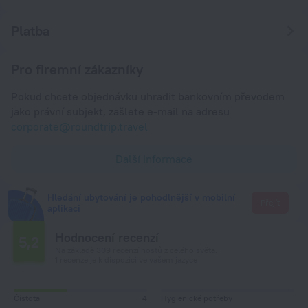
Platba
Pro firemní zákazníky
Pokud chcete objednávku uhradit bankovním převodem
jako právní subjekt, zašlete e-mail na adresu
corporate@roundtrip.travel
Další informace
Hledání ubytování je pohodlnější v mobilní
Přejít
aplikaci
Hodnocení recenzí
5,2
Na základě 309 recenzí hostů z celého světa.
1 recenze je k dispozici ve vašem jazyce
Čistota
4
Hygienické potřeby