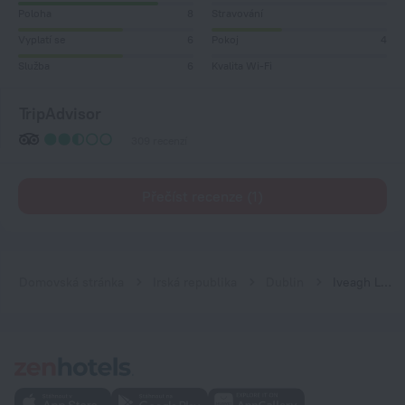
Poloha
8
Stravování
Vyplatí se
6
Pokoj
4
Služba
6
Kvalita Wi-Fi
TripAdvisor
309 recenzí
Přečíst recenze (1)
Domovská stránka
Irská republika
Dublin
Iveagh Lodge