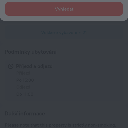
Pokoje
Vyhledat
Rodinný pokoj
Veškeré vybavení
21
Podmínky ubytování
Příjezd a odjezd
Příjezd
Po 15:00
Odjezd
Do 11:00
Další informace
Please note that this property is strictly non-smoking.