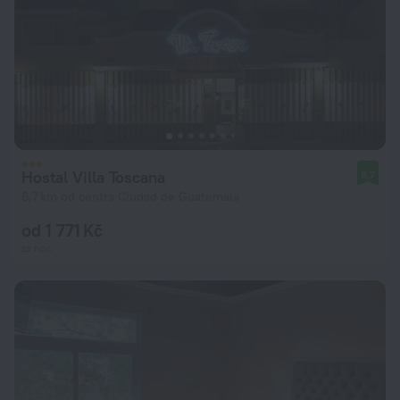
Hostal Villa Toscana
8,7
6,7 km od centra Ciudad de Guatemala
od 1 771 Kč
za noc