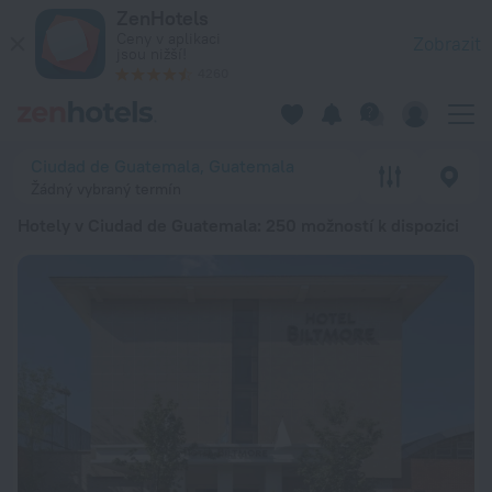
20 nejlepších Hotely v Ciudad de Guatemala 2026 od 835 Kč -
ZenHotels
Ceny v aplikaci
Zobrazit
jsou nižší!
4260
Ciudad de Guatemala, Guatemala
Žádný vybraný termín
Hotely v Ciudad de Guatemala
: 250 možností k dispozici