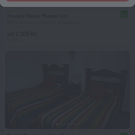
Posada Belen Museo Inn
8,7
911 m od centra Ciudad de Guatemala
od 2 105 Kč
za noc