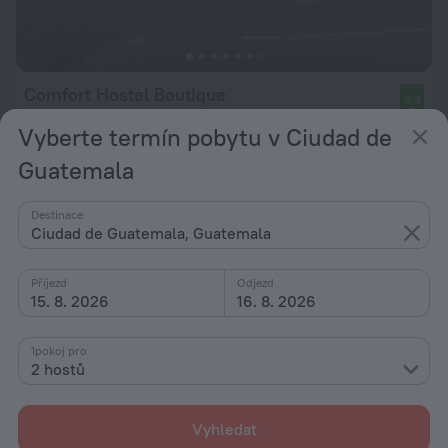
Comfort Hostel Boutique
9,3
5,7 km od centra Ciudad de Guatemala
Vyberte termín pobytu v Ciudad de
od 1 814 Kč
Guatemala
za noc
Destinace
Ciudad de Guatemala, Guatemala
Příjezd
Odjezd
15. 8. 2026
16. 8. 2026
1pokoj pro
2 hostů
Vyhledat