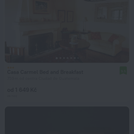
Casa Carmel Bed and Breakfast
9,5
759 m od centra Ciudad de Guatemala
od 1 649 Kč
za noc