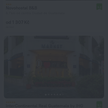
Novohostal B&B
9,2
6,7 km od centra Ciudad de Guatemala
od 1 307 Kč
za noc
InterContinental Real Guatemala by IHG
9,0