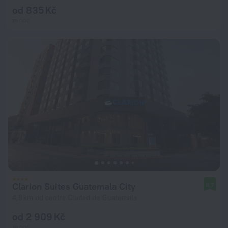
od 835 Kč
za noc
Clarion Suites Guatemala City
8,7
4,8 km od centra Ciudad de Guatemala
od 2 909 Kč
za noc