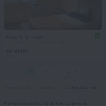
Kaena Point Hostel
9,0
5,5 km od centra Ciudad de Guatemala
od 1 014 Kč
za noc
1
2
3
4
5
13
Domovská stránka
Guatemala
Ciudad de Guatemala
Možnosti hotelů v Ciudad de Guatemala