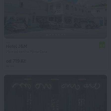
Hotel J&M
6,0
7 km od centra Punta Cana
od 719 Kč
za noc