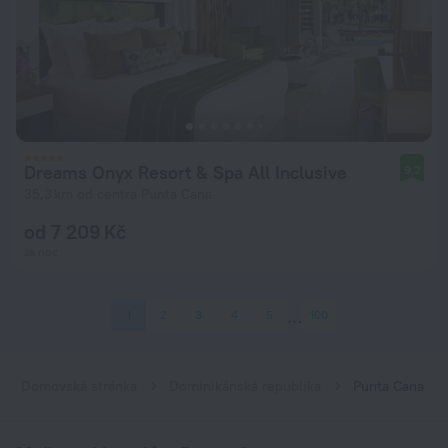
Dreams Onyx Resort & Spa All Inclusive
9,2
35,3 km od centra Punta Cana
od 7 209 Kč
za noc
1
2
3
4
5
100
Domovská stránka
Dominikánská republika
Punta Cana