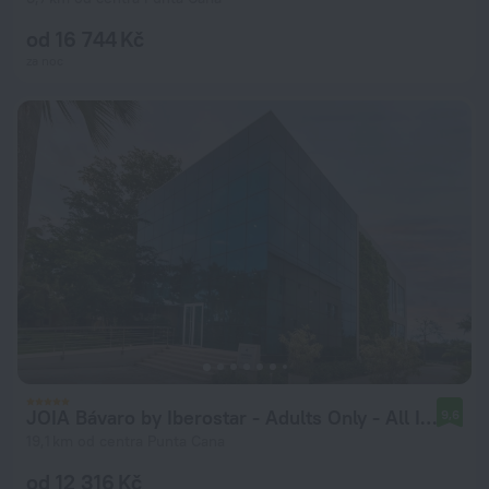
od 16 744 Kč
za noc
JOIA Bávaro by Iberostar - Adults Only - All Inclusive
9,6
19,1 km od centra Punta Cana
od 12 316 Kč