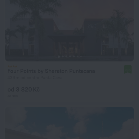
Four Points by Sheraton Puntacana
8,6
439 m od centra Punta Cana
od 3 820 Kč
za noc