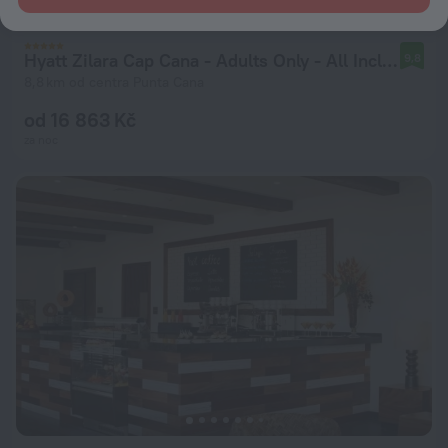
Hyatt Zilara Cap Cana ‐ Adults Only ‐ All Inclusive
9,8
8,8 km od centra Punta Cana
od 16 863 Kč
za noc