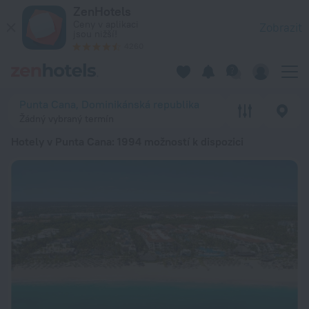
20 nejlepších Hotely v Punta Cana 2026 od 719 Kč - Rezervujt
ZenHotels
Ceny v aplikaci
Zobrazit
jsou nižší!
4260
Punta Cana, Dominikánská republika
Žádný vybraný termín
Hotely v Punta Cana
: 1994 možností k dispozici