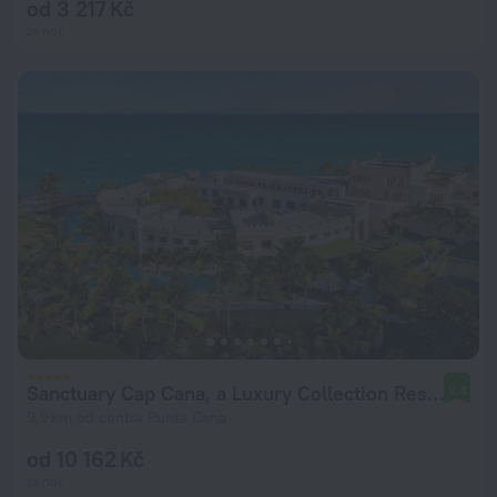
od 3 217 Kč
za noc
Sanctuary Cap Cana, a Luxury Collection Resort, Dominican Republic, Adult All-Inclusive
9,4
9,9 km od centra Punta Cana
od 10 162 Kč
za noc