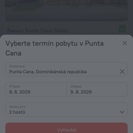
Bakour Punta Cana Suites
8,4
8 km od centra Punta Cana
Vyberte termín pobytu v Punta
od 4 237 Kč
Cana
za noc
Destinace
Punta Cana, Dominikánská republika
Příjezd
Odjezd
8. 8. 2026
9. 8. 2026
1pokoj pro
2 hostů
Vyhledat