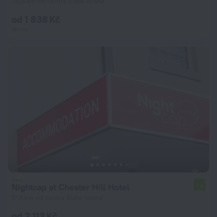
26,6 km od centra Slate Island
od 1 838 Kč
za noc
Nightcap at Chester Hill Hotel
7,6
17,6 km od centra Slate Island
od 2 113 Kč