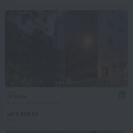
57 Hotel
8,4
6,1 km od centra Slate Island
od 3 809 Kč
za noc