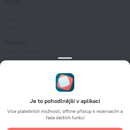
Firemní
Společnost a tým
Kontakty
Kariéra
Pro tisk
Pro klienty
Centrum nápovědy
Zákaznická podpora
Blog o cestování
Nastavení souborů cookie
Booking Terms & Conditions
Pro partnery
Je to pohodlnější v aplikaci
Pro vlastníky ubytovacích zařízení
Pro cestovní kanceláře
Více platebních možností, offline přístup k rezervacím a
řada dalších funkcí
Pro firemní zákazníky
Affiliate program