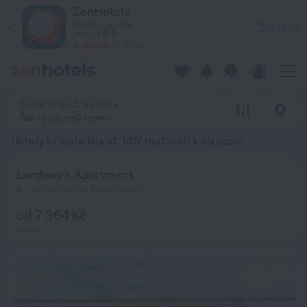
20 nejlepších Hotely in Slate Island 2026 od 1 744 Kč - Rezer
ZenHotels
Ceny v aplikaci
Zobrazit
jsou nižší!
4260
Slate Island, Kanada
Žádný vybraný termín
Hotely in Slate Island
: 1317 možností k dispozici
Landmark Apartment
6,7 km od centra Slate Island
od 7 364 Kč
za noc