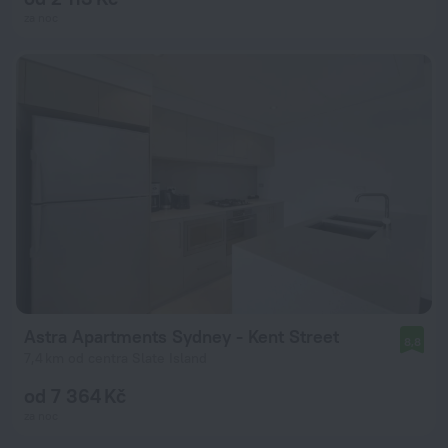
za noc
Astra Apartments Sydney - Kent Street
8,8
7,4 km od centra Slate Island
od 7 364 Kč
za noc