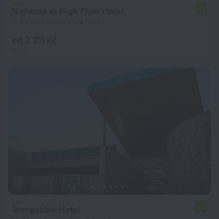
Nightcap at High Flyer Hotel
7,6
16,8 km od centra Slate Island
od 2 211 Kč
za noc
Toongabbie Hotel
4,6