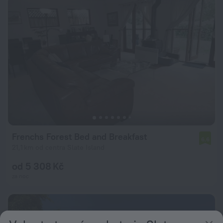
Frenchs Forest Bed and Breakfast
6,6
21,1 km od centra Slate Island
od 5 308 Kč
za noc