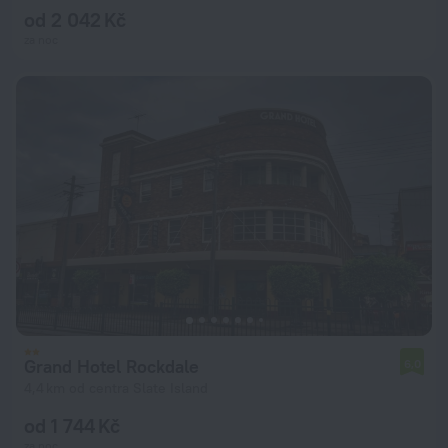
od 2 042 Kč
za noc
Grand Hotel Rockdale
6,0
4,4 km od centra Slate Island
od 1 744 Kč
za noc