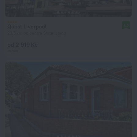
Quest Liverpool
8,2
23,5 km od centra Slate Island
od 2 919 Kč
za noc