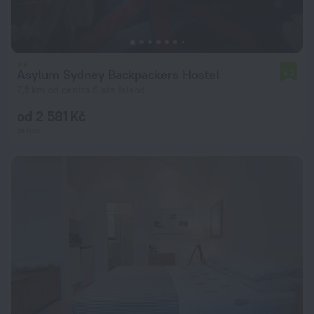
Asylum Sydney Backpackers Hostel
6,2
7,5 km od centra Slate Island
od 2 581 Kč
za noc