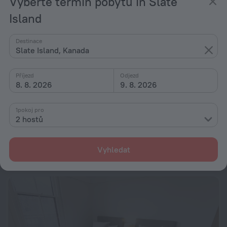
Vyberte termín pobytu in Slate
Island
Destinace
Slate Island, Kanada
Příjezd
Odjezd
8. 8. 2026
9. 8. 2026
1pokoj pro
Adina Apartment Hotel Sydney Airport
8,6
2 hostů
1,1 km od centra Slate Island
od 3 411 Kč
Vyhledat
za noc