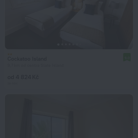
Cockatoo Island
9,0
9,7 km od centra Slate Island
od 4 824 Kč
za noc