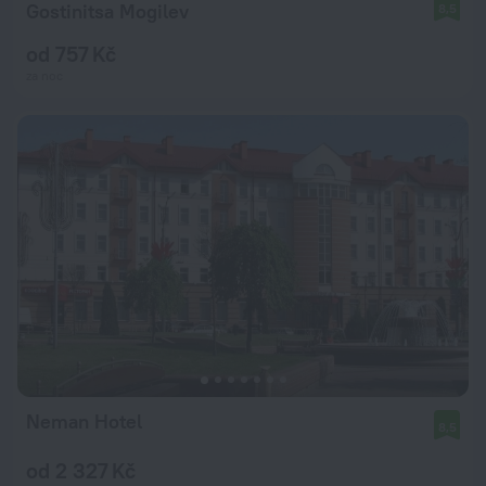
Gostinitsa Mogilev
8,5
od 757 Kč
za noc
Neman Hotel
8,5
od 2 327 Kč