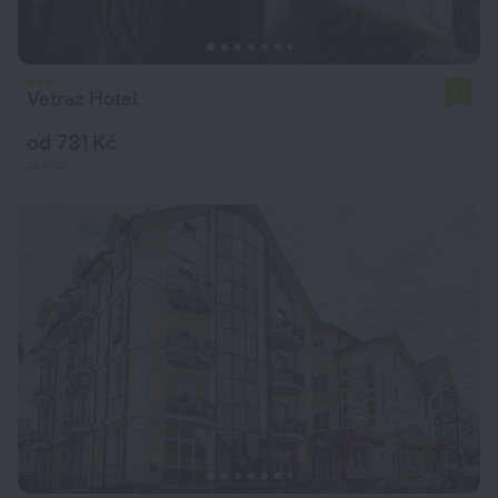
Vetraz Hotel
7,1
od 731 Kč
za noc