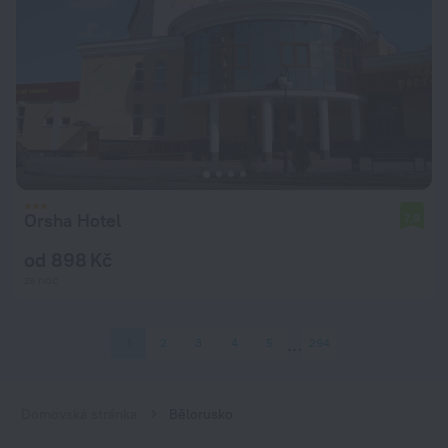
Orsha Hotel
7,9
od 898 Kč
za noc
1
2
3
4
5
294
Domovská stránka
Bělorusko