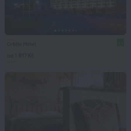
Orbita Hotel
8,4
od 1 817 Kč
za noc