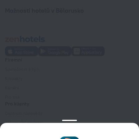
Možnosti hotelů v Bělorusko
Firemní
Společnost a tým
Kontakty
Kariéra
Pro tisk
Pro klienty
Centrum nápovědy
Zákaznická podpora
Blog o cestování