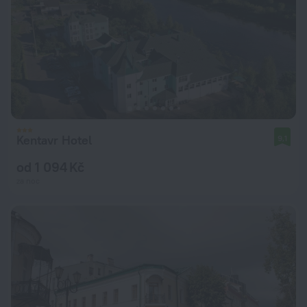
Kentavr Hotel
9,1
od 1 094 Kč
za noc