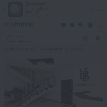
20 nejlepších Hotely v Bělorusko 2026 od 496 Kč - Rezervujt
ZenHotels
Ceny v aplikaci
Zobrazit
jsou nižší!
4260
Bělorusko
Žádný vybraný termín
Hotely v Bělorusko
: 5875 možností k dispozici