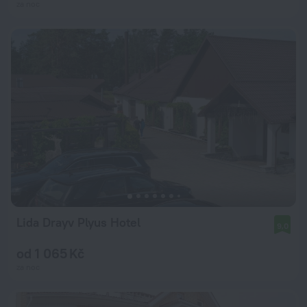
za noc
Lida Drayv Plyus Hotel
9,0
od 1 065 Kč
za noc