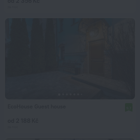
od 2 356 Kč
za noc
EcoHouse Guest house
9,7
od 2 188 Kč
za noc