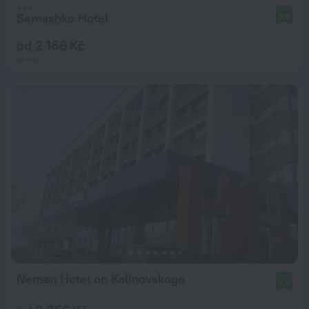
Semashko Hotel
8,8
od 2 166 Kč
za noc
Neman Hotel on Kalinovskogo
8,4