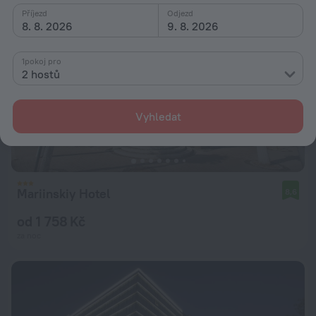
Příjezd
Odjezd
8. 8. 2026
9. 8. 2026
1pokoj pro
2 hostů
Vyhledat
Mariinskiy Hotel
8,6
od 1 758 Kč
za noc