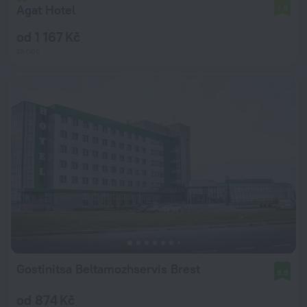
Agat Hotel
7,9
od 1 167 Kč
za noc
Gostinitsa Beltamozhservis Brest
8,8
od 874 Kč