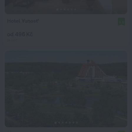
Hotel Yunost'
8,5
od 496 Kč
za noc