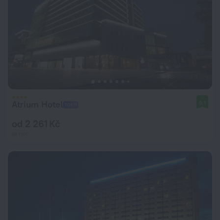
Atrium Hotel
9,1
od 2 261 Kč
za noc