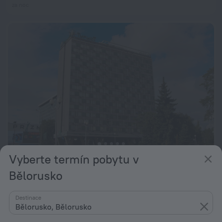
za noc
Vyberte termín pobytu v
Turist Hotel Complex
8,6
Bělorusko
od 1 344 Kč
za noc
Destinace
Bělorusko, Bělorusko