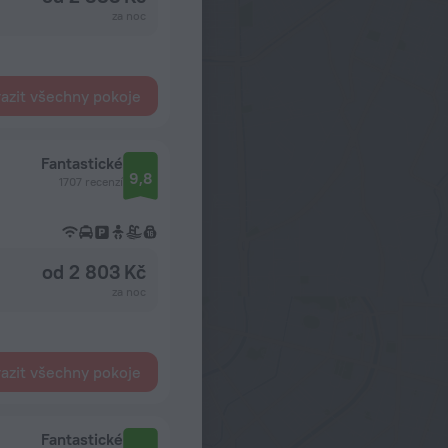
za noc
azit všechny pokoje
Fantastické
9,8
1707 recenzí
od 2 803 Kč
za noc
azit všechny pokoje
Fantastické