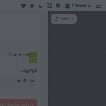
Přihlásit se
Rozbalit
Velmi dobré
7,0
2 recenze
od 411 Kč
za noc
azit všechny pokoje