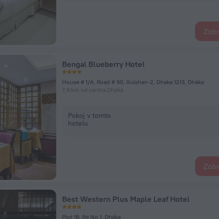
Zobr
Bengal Blueberry Hotel
House # 1/A, Road # 90, Gulshan-2, Dhaka 1213, Dháka
7,6 km od centra Dháka
Pokoj v tomto
hotelu
Zobr
Best Western Plus Maple Leaf Hotel
Plot 1B, Rd No 1, Dháka