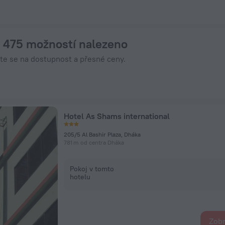
í na ZenHotels.com
: 475 možností nalezeno
jte se na dostupnost a přesné ceny.
Hotel As Shams international
205/5 Al Bashir Plaza, Dháka
781 m od centra Dháka
Pokoj v tomto
hotelu
Zobr