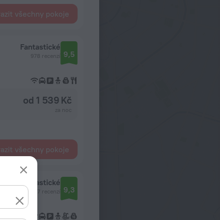
azit všechny pokoje
Fantastické
9,5
978 recenzí
od 1 539 Kč
za noc
azit všechny pokoje
Fantastické
9,3
1817 recenzí