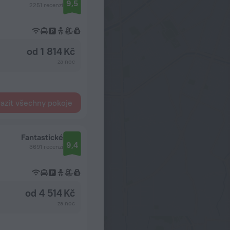
9,5
2251 recenzí
od 1 814 Kč
za noc
azit všechny pokoje
Fantastické
9,4
3691 recenzí
od 4 514 Kč
za noc