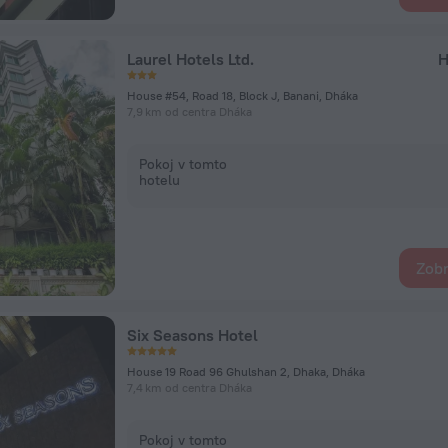
Laurel Hotels Ltd.
H
House #54, Road 18, Block J, Banani, Dháka
7,9 km od centra Dháka
Pokoj v tomto
hotelu
Zobr
Six Seasons Hotel
House 19 Road 96 Ghulshan 2, Dhaka, Dháka
7,4 km od centra Dháka
Pokoj v tomto