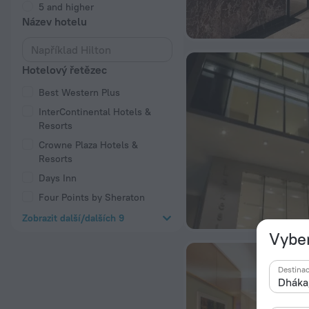
5 and higher
Název hotelu
Hotelový řetězec
Best Western Plus
InterContinental Hotels &
Resorts
Crowne Plaza Hotels &
Resorts
Days Inn
Four Points by Sheraton
Zobrazit další/dalších 9
Vyber
Destina