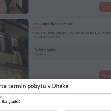
Zobr
Lakeshore Banani Hotel
House # 81, Block D,Road # 13/A, Banani, Dhaka 1213, Dháka
7 km od centra Dháka
Pokoj v tomto
hotelu
Zobr
te termín pobytu v Dháka
Amari Dhaka
ce
47, Road No 41, Dhaka, Dháka
6,9 km od centra Dháka