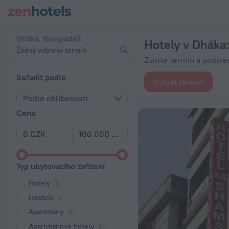
20 nejlepších Hotely v Dháka 2026 od 411 Kč - Rezervujte nyn
Dháka, Bangladéš
Hotely v Dháka
Žádný vybraný termín
Zvolte termín a podíve
Seřadit podle
Vybrat termín
Podle oblíbenosti
Cena
Typ ubytovacího zařízení
Hotely
Hostely
Apartmány
Apartmánové hotely