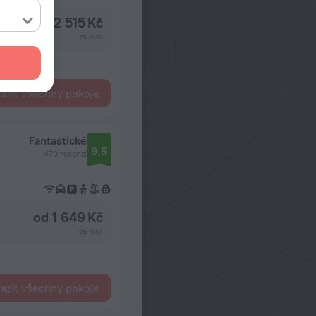
od 2 515 Kč
za noc
azit všechny pokoje
Fantastické
9,5
470 recenzí
od 1 649 Kč
za noc
azit všechny pokoje