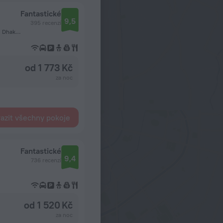
Fantastické
9,5
395 recenzí
Baridhara Diplomatic Zone, Road 06, House 14, Block K, 1212 Dhaka, Dháka
od 1 773 Kč
za noc
azit všechny pokoje
Fantastické
9,4
736 recenzí
od 1 520 Kč
za noc