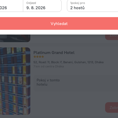
Odjezd
1pokoj pro
2026
9. 8. 2026
2 hostů
Pokoj v tomto
hotelu
Vyhledat
Zobr
Platinum Grand Hotel
52, Road: 11, Block: F, Banani, Gulshan, 1213, Dháka
7 km od centra Dháka
Pokoj v tomto
hotelu
Zobr