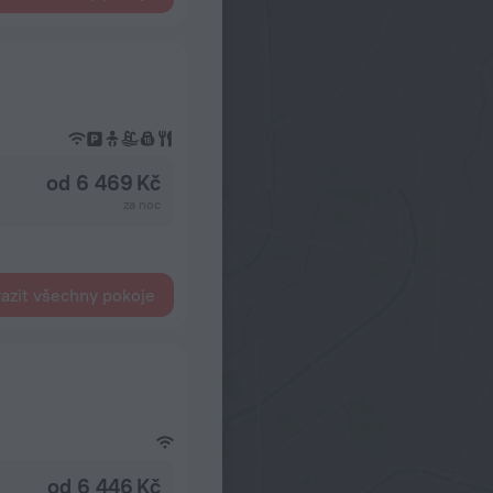
od 6 469 Kč
za noc
azit všechny pokoje
od 6 446 Kč