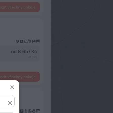
azit všechny pokoje
od 8 657 Kč
za noc
azit všechny pokoje