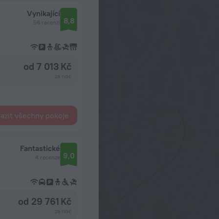
Vynikající
8,8
56 recenzí
od 7 013 Kč
za noc
azit všechny pokoje
Fantastické
9,0
4 recenze
od 29 761 Kč
za noc