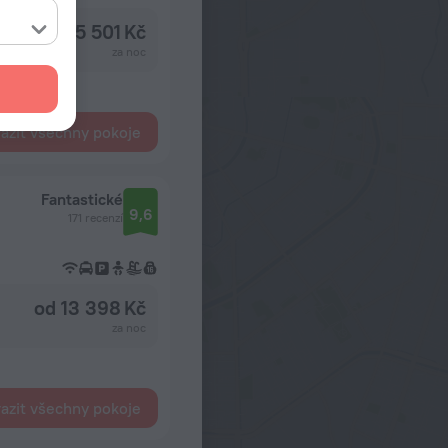
od 5 501 Kč
za noc
azit všechny pokoje
Fantastické
9,6
171 recenzí
od 13 398 Kč
za noc
azit všechny pokoje