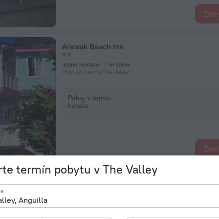
Zobr
Arawak Beach Inn
Island Harbour, The Valley
7 km od centra The Valley
Pokoj v tomto
hotelu
Zobr
te termín pobytu v The Valley
Ocean Terrace Condominiums
ce
Anguila, The Valley
2,7 km od centra The Valley