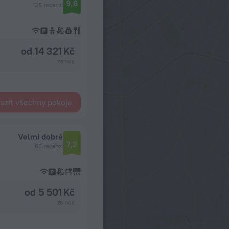
9,6
125 recenzí
od 14 321 Kč
za noc
azit všechny pokoje
Velmi dobré
7,2
65 recenzí
od 5 501 Kč
za noc