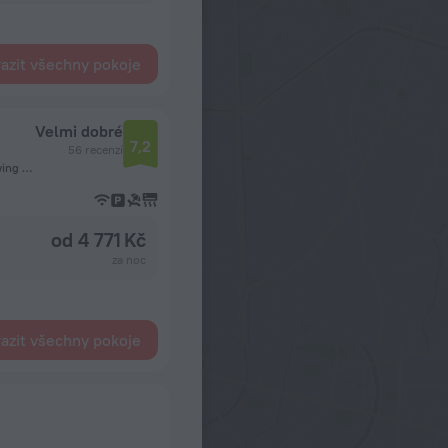
azit všechny pokoje
Velmi dobré
7,2
56 recenzí
Sandy Ground, AI2640 Sandy Ground Village, Anguilla, Blowing Point
od 4 771 Kč
za noc
azit všechny pokoje