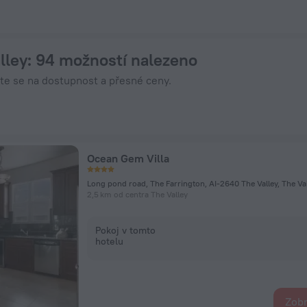
te nyní na ZenHotels.com
lley
: 94 možností nalezeno
jte se na dostupnost a přesné ceny.
Ocean Gem Villa
Long pond road, The Farrington, AI-2640 The Valley, The Va
2,5 km od centra The Valley
Pokoj v tomto
hotelu
Zobr