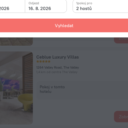
Odjezd
1pokoj pro
 2026
16. 8. 2026
2 hostů
Pokoj v tomto
hotelu
Vyhledat
Zobr
Ceblue Luxury Villas
1264 Valley Road, The Valley
1,4 km od centra The Valley
Pokoj v tomto
hotelu
Zobr