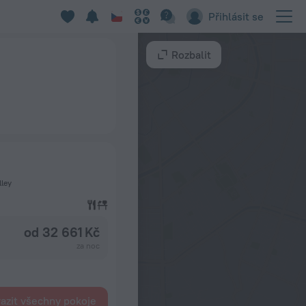
Přihlásit se
Rozbalit
lley
od 32 661 Kč
za noc
azit všechny pokoje