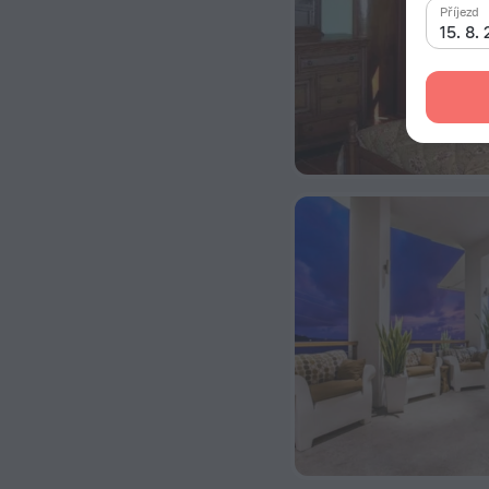
Příjezd
15. 8.