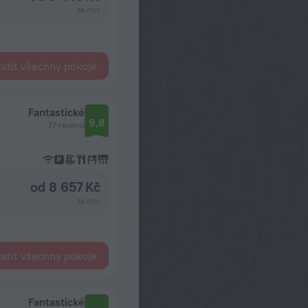
za noc
azit všechny pokoje
Fantastické
9,8
77 recenzí
od 8 657 Kč
za noc
azit všechny pokoje
Fantastické