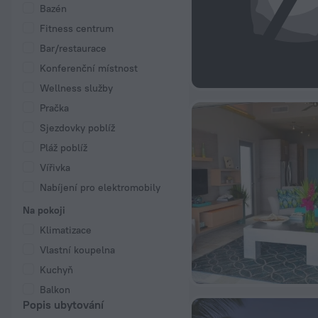
Bazén
Fitness centrum
Bar/restaurace
Konferenční místnost
Wellness služby
Pračka
Sjezdovky poblíž
Pláž poblíž
Vířivka
Nabíjení pro elektromobily
Na pokoji
Klimatizace
Vlastní koupelna
Kuchyň
Balkon
Popis ubytování