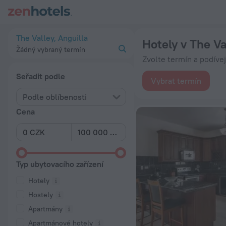
20 nejlepších Hotely v The Valley 2026 od 4 771 Kč - Rezervuj
The Valley, Anguilla
Hotely v The Va
Žádný vybraný termín
Zvolte termín a podíve
Seřadit podle
Vybrat termín
Podle oblíbenosti
Cena
Typ ubytovacího zařízení
Hotely
Hostely
Apartmány
Apartmánové hotely