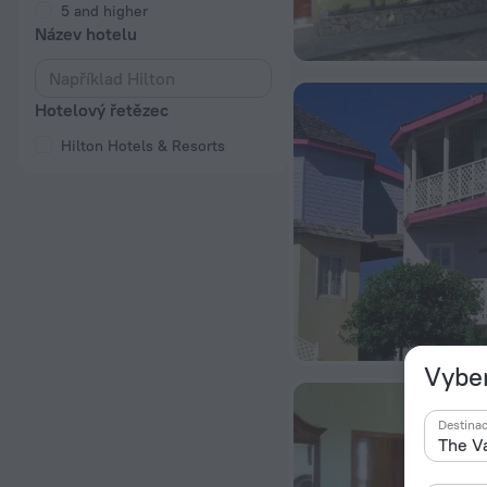
5 and higher
Název hotelu
Hotelový řetězec
Hilton Hotels & Resorts
Vyber
Destina