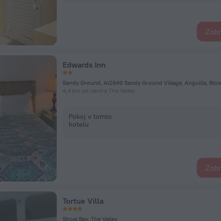
Zobr
Edwards Inn
4,4 km od centra The Valley
Pokoj v tomto
hotelu
Zobr
Tortue Villa
Shoal Bay, The Valley