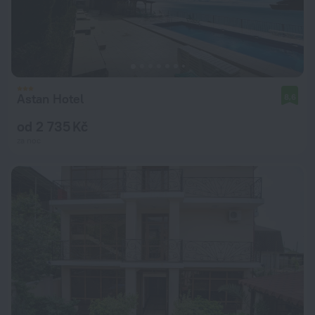
Astan Hotel
8,6
od 2 735 Kč
za noc