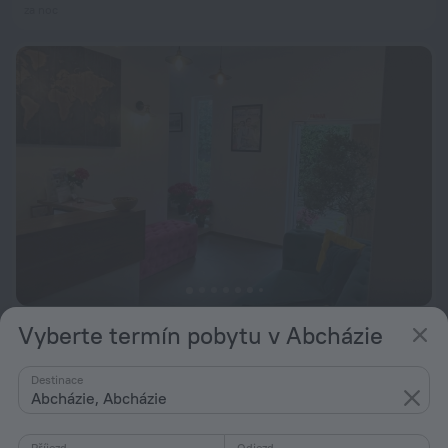
za noc
Travel Mini-hotel
Vyberte termín pobytu v Abcházie
9,3
od 1 269 Kč
Destinace
za noc
Abcházie, Abcházie
Příjezd
Odjezd