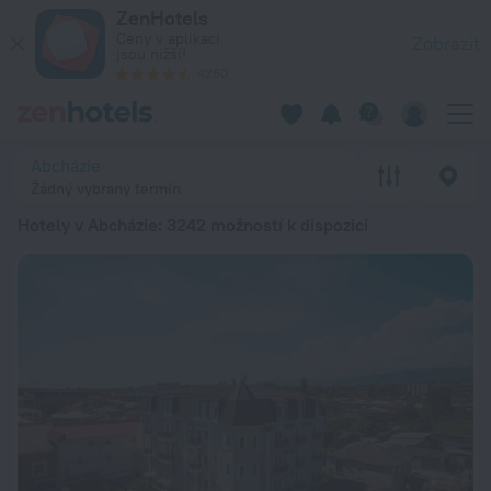
20 nejlepších Hotely v Abcházie 2026 od 836 Kč - Rezervujte 
ZenHotels
Ceny v aplikaci
Zobrazit
jsou nižší!
4260
Abcházie
Žádný vybraný termín
Hotely v Abcházie
: 3242 možností k dispozici