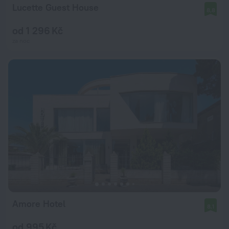
Lucette Guest House
8,8
od 1 296 Kč
za noc
Amore Hotel
8,1
od 995 Kč