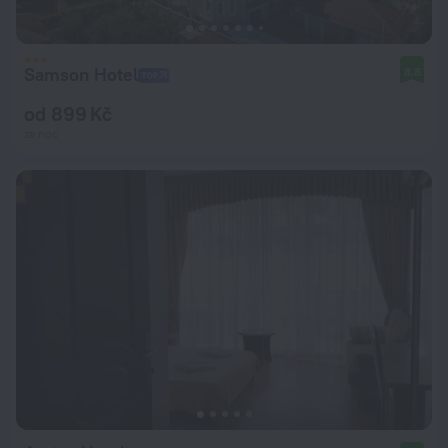
Samson Hotel
8,8
od 899 Kč
za noc