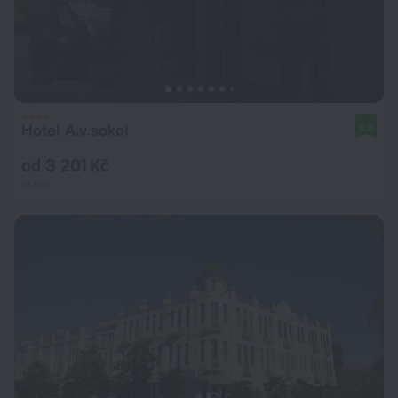
Hotel A.v.sokol
9,3
od 3 201 Kč
za noc