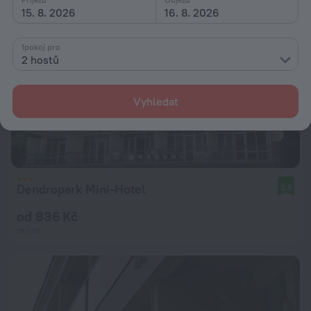
15. 8. 2026
16. 8. 2026
1pokoj pro
2 hostů
Vyhledat
Dendropark Mini-Hotel
8,8
od 836 Kč
za noc