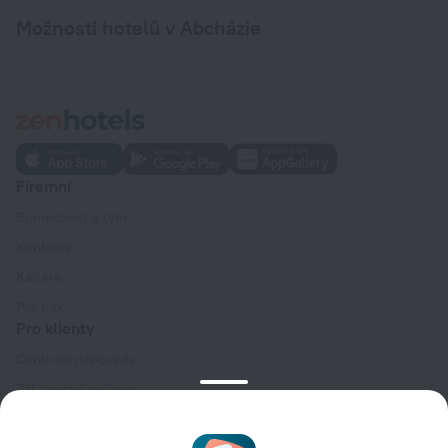
Možnosti hotelů v Abcházie
Firemní
Společnost a tým
Kontakty
Kariéra
Pro tisk
Pro klienty
Centrum nápovědy
Zákaznická podpora
Blog o cestování