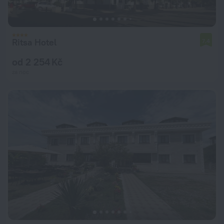
Ritsa Hotel
7,4
od 2 254 Kč
za noc