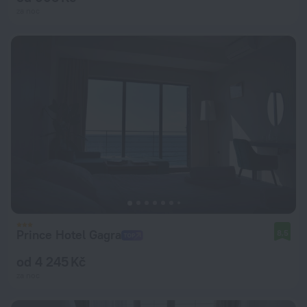
za noc
Prince Hotel Gagra
8,5
od 4 245 Kč
za noc