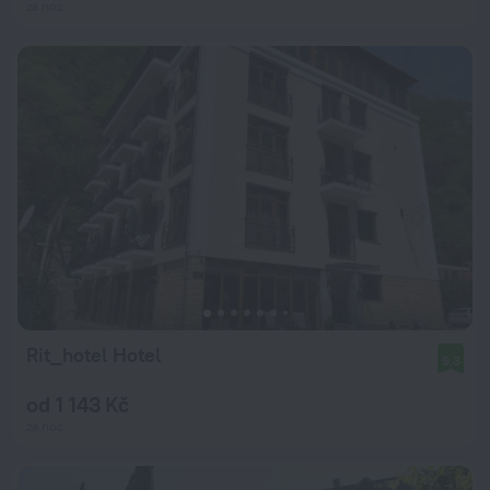
za noc
Rit_hotel Hotel
9,3
od 1 143 Kč
za noc