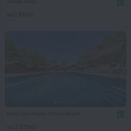
Arstaa Hotel
8,4
od 1 811 Kč
za noc
Hotel Eco House Pitiunt Resort
9,3
od 2 075 Kč