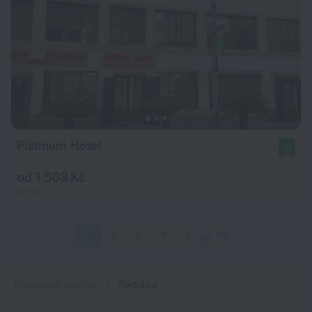
Platinum Hotel
10
od 1 503 Kč
za noc
1
2
3
4
5
163
Domovská stránka
Abcházie