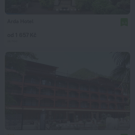
Arda Hotel
9,3
od 1 657 Kč
za noc