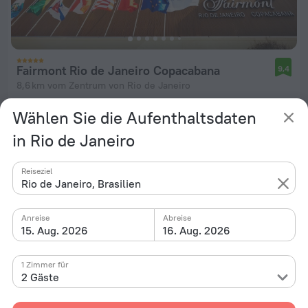
Fairmont Rio de Janeiro Copacabana
9,4
8,6 km vom Zentrum von Rio de Janeiro
von 450 €
Wählen Sie die Aufenthaltsdaten
pro Nacht
in Rio de Janeiro
Reiseziel
Rio de Janeiro, Brasilien
Anreise
Abreise
15. Aug. 2026
16. Aug. 2026
1 Zimmer für
2 Gäste