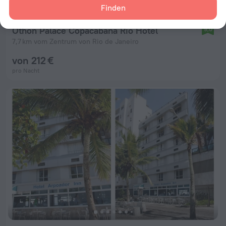
Finden
Othon Palace Copacabana Rio Hotel
9,0
7,7 km vom Zentrum von Rio de Janeiro
von 212 €
pro Nacht