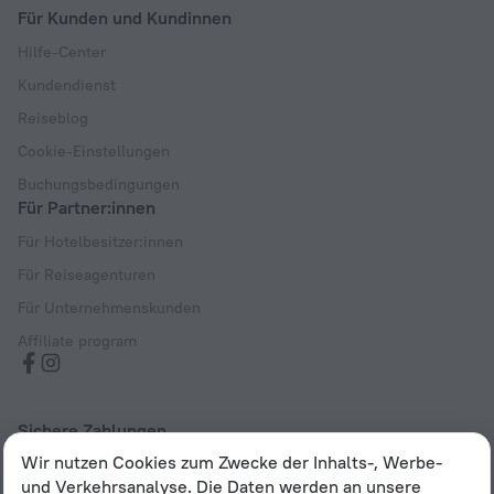
Für Kunden und Kundinnen
Hilfe-Center
Kundendienst
Reiseblog
Cookie-Einstellungen
Buchungsbedingungen
Für Partner:innen
Für Hotelbesitzer:innen
Für Reiseagenturen
Für Unternehmenskunden
Affiliate program
Sichere Zahlungen
Wir nutzen Cookies zum Zwecke der Inhalts-, Werbe-
Sicherer Datenschutz durch führende Zahlungssysteme
und Verkehrsanalyse. Die Daten werden an unsere