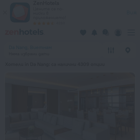
ZenHotels
20-те най-добри Хотели in Da Nang 2026 от 33 лв. – Резе
Цените са по-
Виж
ниски в
приложението!
4260
Da Nang, Виетнам
Няма избрани дати
Хотели in Da Nang
: са налични 4309 опции