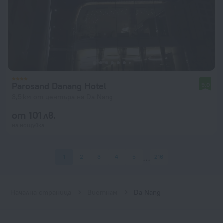
Parosand Danang Hotel
9,0
3,5 км от центъра на Da Nang
от 101 лв.
на нощувка
1
2
3
4
5
216
Начална страница
Виетнам
Da Nang