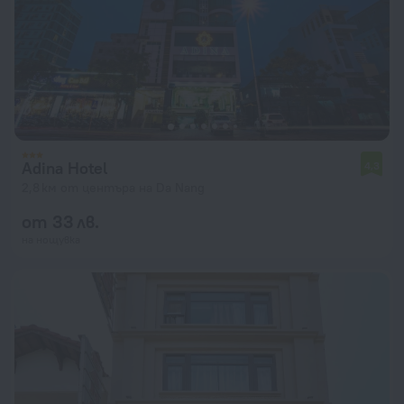
Adina Hotel
4,3
2,8 км от центъра на Da Nang
от 33 лв.
на нощувка