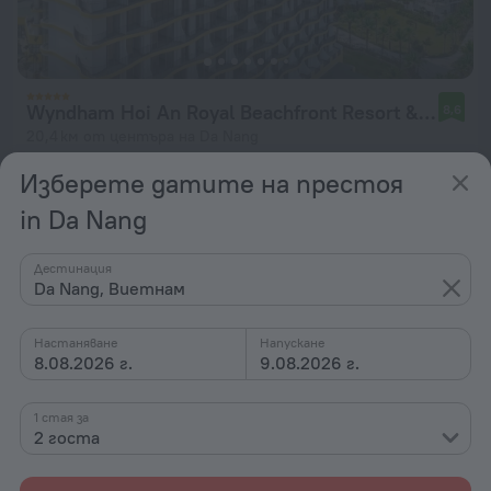
Wyndham Hoi An Royal Beachfront Resort & Villas
8,6
20,4 км от центъра на Da Nang
от 219 лв.
Изберете датите на престоя
на нощувка
in Da Nang
Дестинация
Da Nang, Виетнам
Настаняване
Напускане
8.08.2026 г.
9.08.2026 г.
1 стая за
2 госта