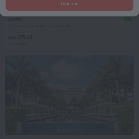
Търсене
Zenta
8,0
4,4 км от центъра на Da Nang
от 35 лв.
на нощувка