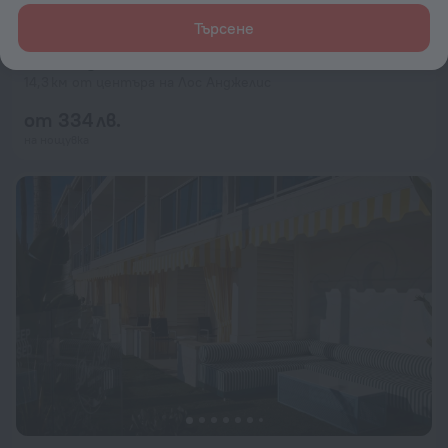
Търсене
The Tangerine - A Burbank Hotel
9,2
14,3 км от центъра на Лос Анджелис
от 334 лв.
на нощувка