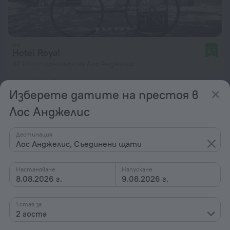
Hotel Royal
9,2
32 км от центъра на Лос Анджелис
от 180 лв.
Изберете датите на престоя в
на нощувка
Лос Анджелис
Дестинация
Лос Анджелис, Съединени щати
Настаняване
Напускане
8.08.2026 г.
9.08.2026 г.
1 стая за
2 госта