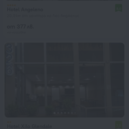
Hotel Angeleno
8,0
20,9 км от центъра на Лос Анджелис
от 377 лв.
на нощувка
Hotel Xilo Glendale
7,0