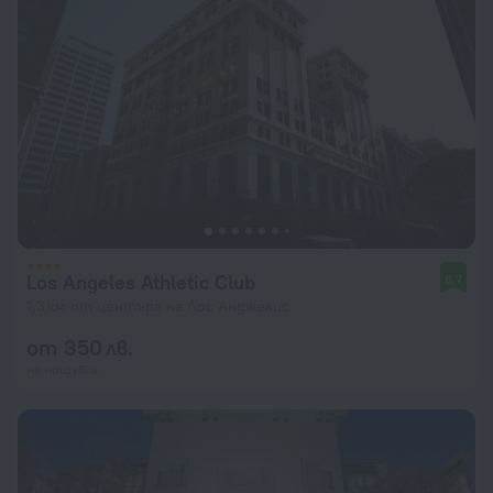
Los Angeles Athletic Club
8,7
1,3 км от центъра на Лос Анджелис
от 350 лв.
на нощувка