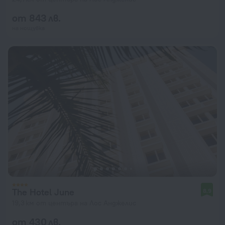
от 843 лв.
на нощувка
The Hotel June
8,9
19,3 км от центъра на Лос Анджелис
от 430 лв.