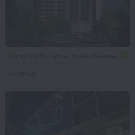
Courtyard by Marriott Los Angeles Pasadena/Monrovia
7,7
23,1 км от центъра на Лос Анджелис
от 260 лв.
на нощувка