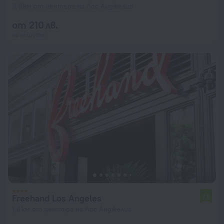
9,9 км от центъра на Лос Анджелис
от 210 лв.
на нощувка
Freehand Los Angeles
7,8
1,6 км от центъра на Лос Анджелис