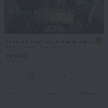
Fairmont Century Plaza Los Angeles at Beverly Hills
8,1
15,9 км от центъра на Лос Анджелис
от 881 лв.
на нощувка
1
2
3
4
5
198
Начална страница
Съединени щати
Лос Анджелис