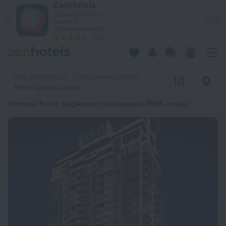
ZenHotels
20-те най-добри Хотели в Лос Анджелис 2026 от 160 лв. –
Цените са по-
Виж
ниски в
приложението!
4260
Лос Анджелис, Съединени щати
Няма избрани дати
Хотели в Лос Анджелис
: са налични 3955 опции