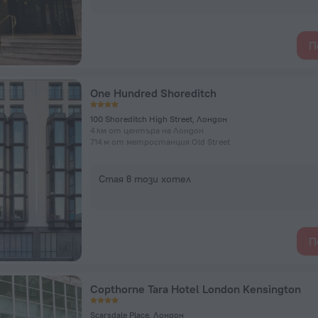
П
One Hundred Shoreditch
100 Shoreditch High Street, Лондон
4 км от центъра на Лондон
714 м от метростанция Old Street
Стая в този хотел
П
Copthorne Tara Hotel London Kensington
Scarsdale Place, Лондон