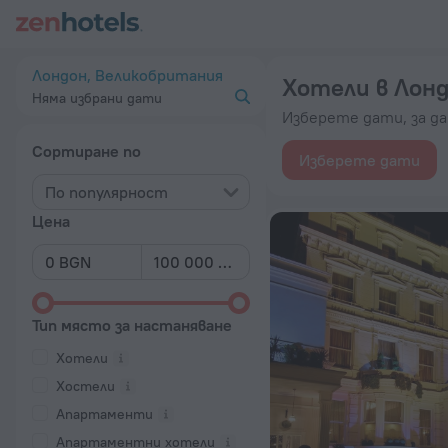
20-те най-добри Хотели в Лондон 2026 от 141 лв. – Резер
Лондон, Великобритания
Хотели в Лон
Няма избрани дати
Изберете дати, за д
Сортиране по
Изберете дати
По популярност
Цена
Тип място за настаняване
Хотели
Хостели
Апартаменти
Апартаментни хотели