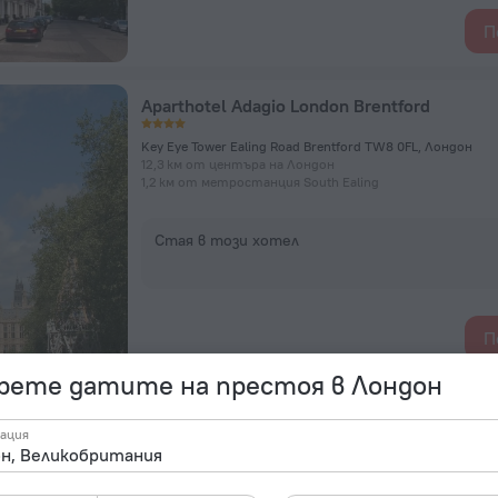
П
Aparthotel Adagio London Brentford
Key Eye Tower Ealing Road Brentford TW8 0FL, Лондон
12,3 км от центъра на Лондон
1,2 км от метростанция South Ealing
Стая в този хотел
П
рете датите на престоя в Лондон
President Hotel
ация
56-60 Guildford Street, Лондон
1,7 км от центъра на Лондон
175 м от метростанция Russell Square