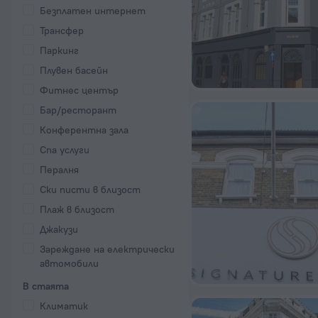
Безплатен интернет
Трансфер
Паркинг
Плувен басейн
Фитнес център
Бар/ресторант
Конферентна зала
Спа услуги
Пералня
Ски писти в близост
Плаж в близост
Джакузи
Зареждане на електрически
автомобили
В стаята
Климатик