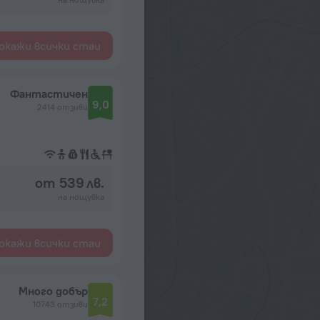
окажи всички стаи
Фантастичен
9,0
2414 отзиви
от 539 лв.
на нощувка
окажи всички стаи
Много добър
7,2
10743 отзиви