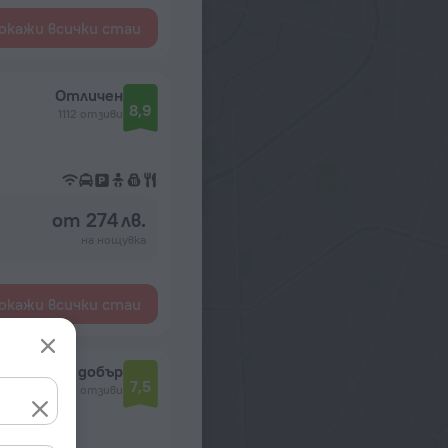
окажи всички стаи
Отличен
8,9
1112 отзиви
от 274 лв.
на нощувка
окажи всички стаи
Много добър
7,5
7298 отзиви