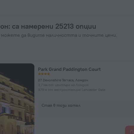
вирайте сега на ZenHotels.com
дон
: са намерени 25213 опции
а можете да видите наличността и точните цени.
Park Grand Paddington Court
27 Devonshire Terrace, Лондон
3,7 км от центъра на Лондон
379 м от метростанция Lancaster Gate
Стая в този хотел
П