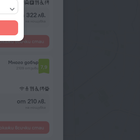
от 322 лв.
на нощувка
окажи всички стаи
Много добър
7,9
2109 отзиви
от 210 лв.
на нощувка
окажи всички стаи