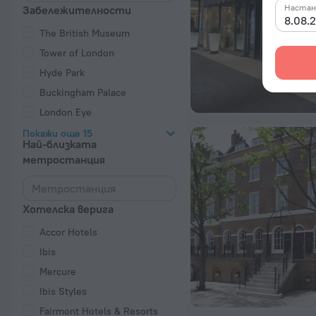
Настан
Забележителности
8.08.2
The British Museum
Tower of London
Hyde Park
Buckingham Palace
London Eye
Покажи още 15
Най-близката
метростанция
Хотелска верига
Accor Hotels
Ibis
Mercure
Ibis Styles
Fairmont Hotels & Resorts