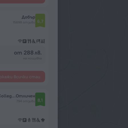
Добър
6,7
15698 отзиви
от 288 лв.
на нощувка
окажи всички стаи
Church Street Hotel by Belvilla Near King's College Hospital
Отличен
8,1
794 отзиви