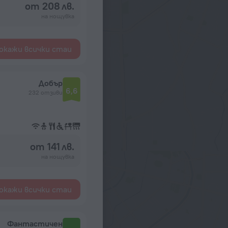
от 208 лв.
на нощувка
окажи всички стаи
Добър
6,6
232 отзиви
от 141 лв.
на нощувка
окажи всички стаи
Фантастичен