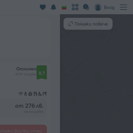
Вход
Покажи повече
Отличен
8,7
4737 отзиви
от 276 лв.
на нощувка
окажи всички стаи