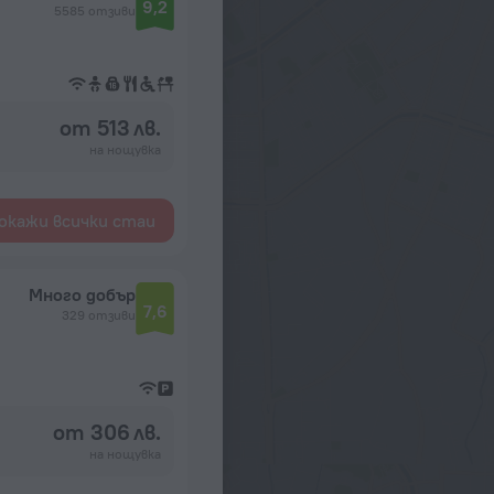
9,2
5585 отзиви
от 513 лв.
на нощувка
окажи всички стаи
Много добър
7,6
329 отзиви
от 306 лв.
на нощувка