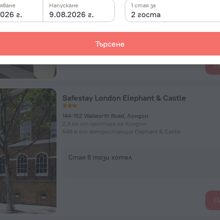
яване
Напускане
1 стая за
026 г.
9.08.2026 г.
2 госта
Стая в този хотел
Търсене
П
Safestay London Elephant & Castle
144-152 Walworth Road, Лондон
2,8 км от центъра на Лондон
546 м от метростанция Elephant & Castle
Стая в този хотел
П