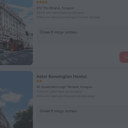
372 The Strand, Лондон
623 м от центъра на Лондон
319 м от метростанция Covent Garden
Стая в този хотел
П
Astor Kensington Hostel
45 Queensborough Terrace, Лондон
4 км от центъра на Лондон
185 м от метростанция Queensway
Стая в този хотел