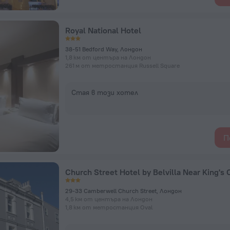
Royal National Hotel
38-51 Bedford Way, Лондон
1,8 км от центъра на Лондон
261 м от метростанция Russell Square
Стая в този хотел
П
29-33 Camberwell Church Street, Лондон
4,5 км от центъра на Лондон
1,8 км от метростанция Oval