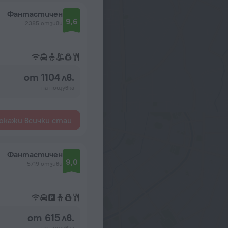
Фантастичен
9,6
2385 отзиви
от 1104 лв.
на нощувка
окажи всички стаи
Фантастичен
9,0
5719 отзиви
от 615 лв.
на нощувка