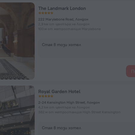
The Landmark London
222 Marylebone Road, Лондон
2,9 км от центъра на Лондон
100 м от метростанция Marylebone
Стая в този хотел
П
Royal Garden Hotel
2-24 Kensington High Street, Лондон
4,2 км от центъра на Лондон
382 м от метростанция High Street Kensington
Стая в този хотел