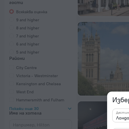
гости
Всякаква оценка
9 and higher
8 and higher
7 and higher
6 and higher
5 and higher
Райони
City Centre
Victoria - Westminster
Kensington and Chelsea
West End
Избе
Hammersmith and Fulham
Покажи още 30
Име на хотела
Дестин