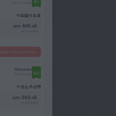
8,1
3425 отзиви
от 445 лв.
на нощувка
окажи всички стаи
Отличен
8,2
806 отзиви
от 363 лв.
на нощувка