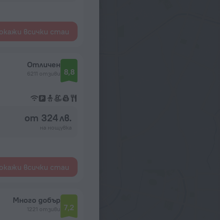
окажи всички стаи
Отличен
8,8
6211 отзиви
от 324 лв.
на нощувка
окажи всички стаи
Много добър
7,2
1221 отзиви