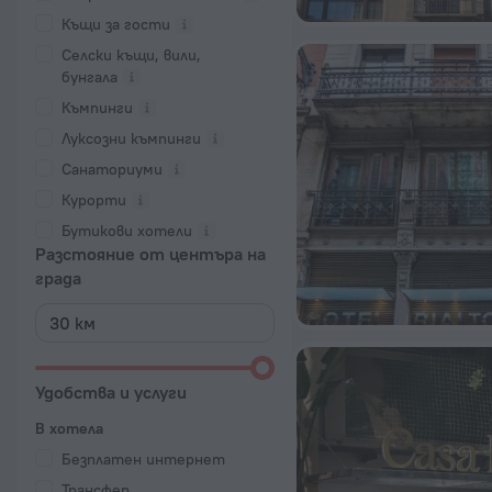
Къщи за гости
Селски къщи, вили,
бунгала
Къмпинги
Луксозни къмпинги
Санаториуми
Курорти
Бутикови хотели
Разстояние от центъра на
града
Удобства и услуги
В хотела
Безплатен интернет
Трансфер