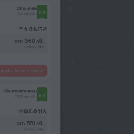
Отличен
8,3
489 отзиви
от 360 лв.
на нощувка
окажи всички стаи
Фантастичен
9,4
7328 отзиви
от 551 лв.
на нощувка