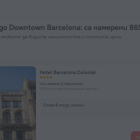
 от 269 лв. – Резервирайте сега на ZenHotels.com
до Downtown Barcelona
: са намерени 86
а можете да видите наличността и точните цени.
Hotel Barcelona Colonial
Via Laietana 3, Барселона
247 м от метростанция Jaume I
Стая в този хотел
П