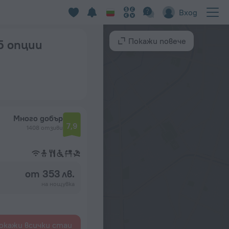
Вход
Покажи повече
5 опции
Много добър
7,9
1408 отзиви
от 353 лв.
на нощувка
окажи всички стаи