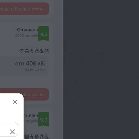
окажи всички стаи
Отличен
8,5
3306 отзиви
от 406 лв.
на нощувка
окажи всички стаи
Фантастичен
9,0
527 отзиви