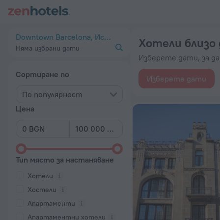
20-те най-добри Хотели близо до Downtown Barcelona 2026
Downtown Barcelona, Испания
Хотели близо 
Няма избрани дати
Изберете дати, за д
Сортиране по
Изберете дати
По популярност
Цена
Тип място за настаняване
Хотели
Хостели
Апартаменти
Апартаментни хотели