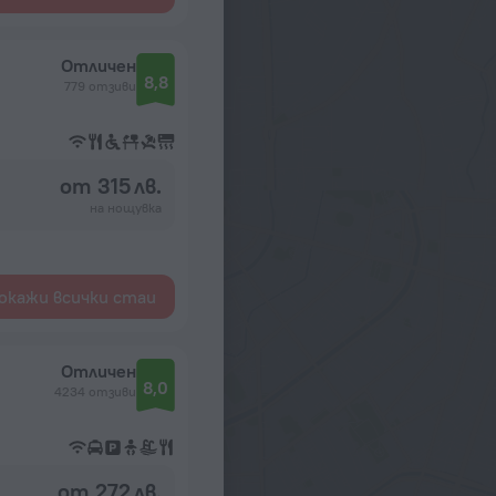
Отличен
8,8
779 отзиви
от 315 лв.
на нощувка
окажи всички стаи
Отличен
8,0
4234 отзиви
от 272 лв.