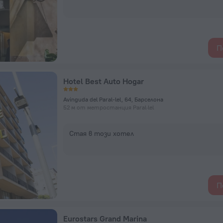
П
Hotel Best Auto Hogar
Avinguda del Paral-lel, 64, Барселона
52 м от метростанция Paral·lel
Стая в този хотел
П
Eurostars Grand Marina