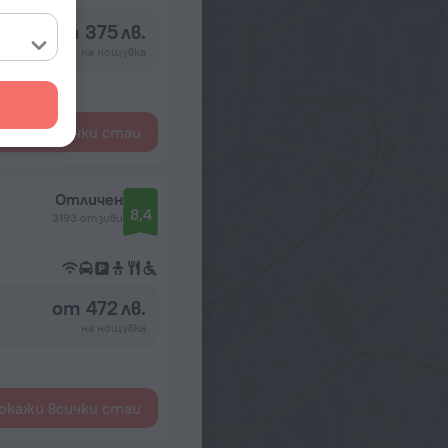
от 375 лв.
на нощувка
окажи всички стаи
Отличен
8,4
3193 отзиви
от 472 лв.
на нощувка
окажи всички стаи