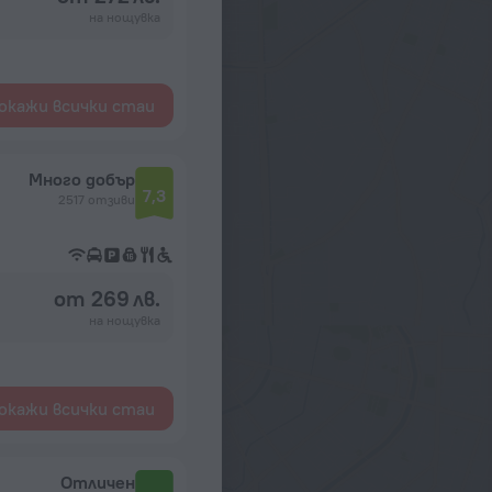
на нощувка
окажи всички стаи
Много добър
7,3
2517 отзиви
от 269 лв.
на нощувка
окажи всички стаи
Отличен