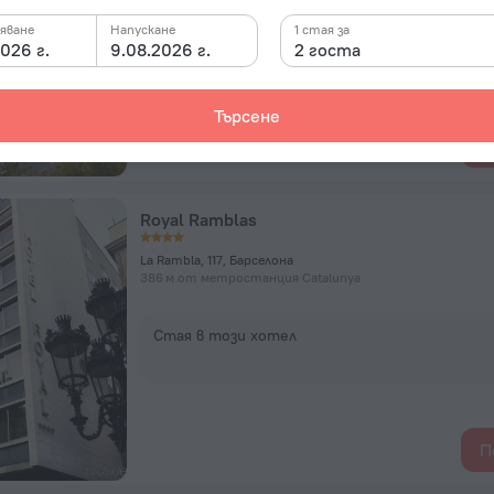
яване
Напускане
Стая в този хотел
1 стая за
026 г.
9.08.2026 г.
2 госта
Търсене
П
Royal Ramblas
La Rambla, 117, Барселона
386 м от метростанция Catalunya
Стая в този хотел
П