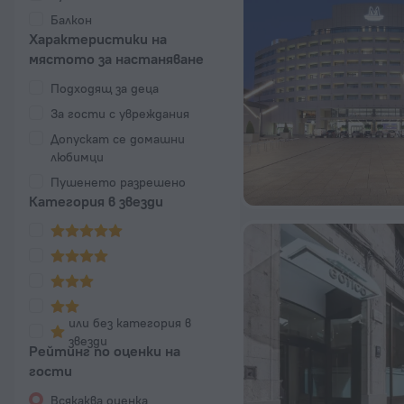
Балкон
Характеристики на
мястото за настаняване
Подходящ за деца
За гости с увреждания
Допускат се домашни
любимци
Пушенето разрешено
Категория в звезди
или без категория в
звезди
Рейтинг по оценки на
гости
Всякаква оценка