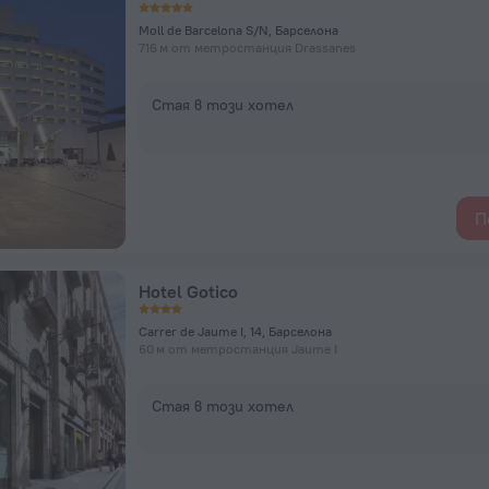
Moll de Barcelona S/N, Барселона
716 м от метростанция Drassanes
Стая в този хотел
П
Hotel Gotico
Carrer de Jaume I, 14, Барселона
60 м от метростанция Jaume I
Стая в този хотел