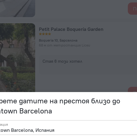
П
Petit Palace Boquería Garden
Boqueria 10, Барселона
68 м от метростанция Liceu
Стая в този хотел
П
рете датите на престоя близо до
town Barcelona
INNSiDE by Melia Barcelona Apolo Hotel
ация
Avinguda del Paral.lel, 57-59, Барселона
78 м от метростанция Paral·lel