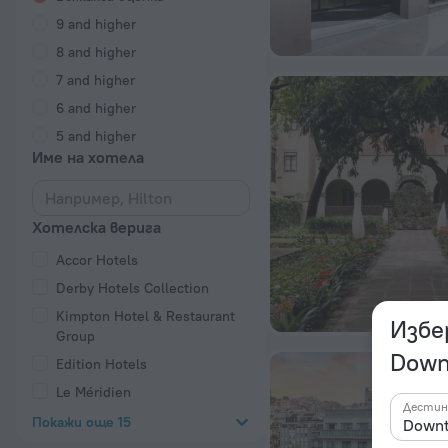
9 and higher
8 and higher
7 and higher
6 and higher
5 and higher
Име на хотела
Хотелска верига
Accor Hotels
Derby Hotels Collection
Kimpton Hotel & Restaurant
Избе
Group
Down
Edition Hotels
Le Méridien
Дестин
Покажи още 15