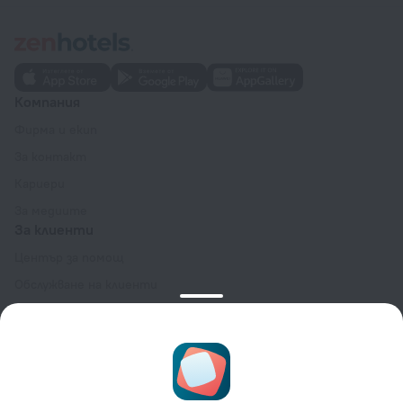
Компания
Фирма и екип
За контакт
Кариери
За медиите
За клиенти
Център за помощ
Обслужване на клиенти
Блог за пътешествия
Настройки на бисквитките
Общи условия за резервация
За партньори