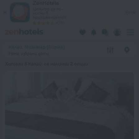
ZenHotels
20-те най-добри Хотели в Калай 2026 от 223 лв. – Резерв
Цените са по-
Виж
ниски в
приложението!
4260
Калай, Мианмар [Бирма]
Няма избрани дати
Хотели в Калай
: са налични 2 опции