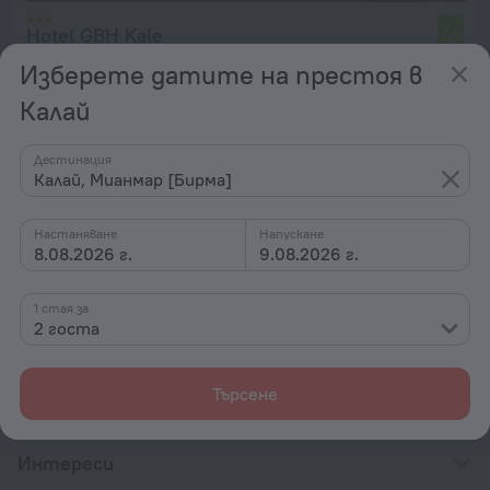
Hotel GBH Kale
7,6
978 м от центъра на Калай
Изберете датите на престоя в
от 223 лв.
Калай
на нощувка
Дестинация
Калай, Мианмар [Бирма]
Начална страница
Мианмар [Бирма]
Калай
Настаняване
Напускане
8.08.2026 г.
9.08.2026 г.
Възможности за хотелско настаняване в
Калай
1 стая за
2 госта
По категория в звезди
По тип
Търсене
С удобства
Интереси