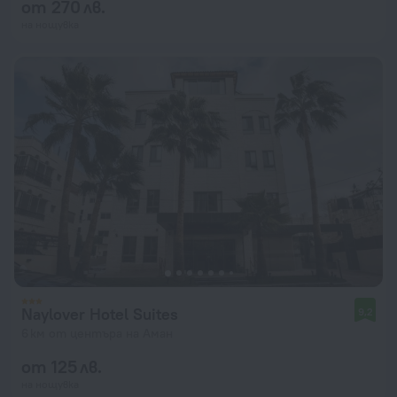
от 270 лв.
на нощувка
Naylover Hotel Suites
9,2
6 км от центъра на Аман
от 125 лв.
на нощувка