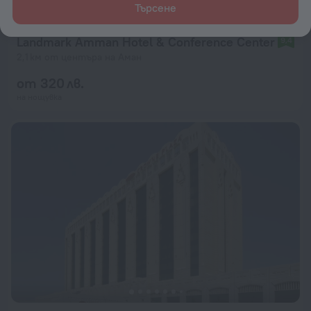
Търсене
Landmark Amman Hotel & Conference Center
9,4
2,1 км от центъра на Аман
от 320 лв.
на нощувка