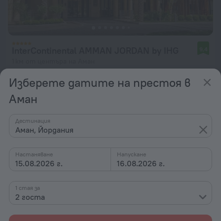
InterContinental AMMAN JORDAN by IHG
9,4
1 км от центъра на Аман
от 327 лв.
Изберете датите на престоя в
на нощувка
Аман
Дестинация
Аман, Йордания
Настаняване
Напускане
15.08.2026 г.
16.08.2026 г.
1 стая за
2 госта