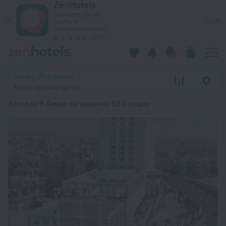
ZenHotels
20-те най-добри Хотели в Аман 2026 от 86 лв. – Резервир
Цените са по-
Виж
ниски в
приложението!
4260
Аман, Йордания
Няма избрани дати
Хотели в Аман
: са налични 923 опции