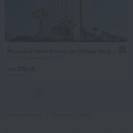
Movenpick Hotel Amman (ex Holiday Inn Amman)
9,0
6,8 км от центъра на Аман
от 206 лв.
на нощувка
1
2
3
4
5
47
Начална страница
Йордания
Аман