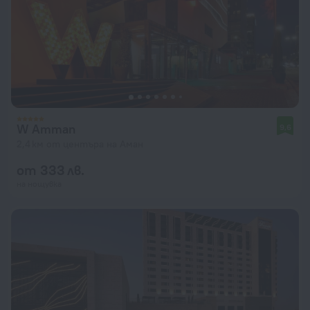
W Amman
9,6
2,4 км от центъра на Аман
от 333 лв.
на нощувка