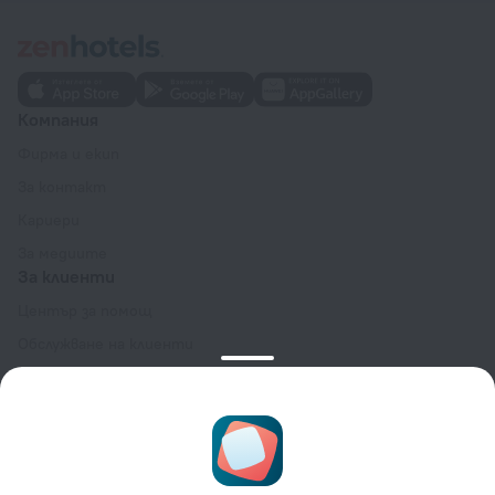
Компания
Фирма и екип
За контакт
Кариери
За медиите
За клиенти
Център за помощ
Обслужване на клиенти
Блог за пътешествия
Настройки на бисквитките
Общи условия за резервация
За партньори