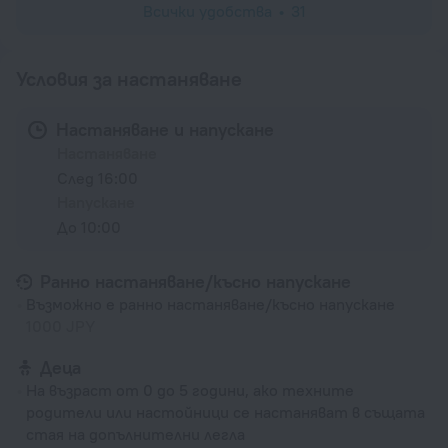
Всички удобства
31
Условия за настаняване
Настаняване и напускане
Настаняване
След 16:00
Напускане
До 10:00
Ранно настаняване/късно напускане
Възможно е ранно настаняване/късно напускане
1000 JPY
Деца
На възраст от 0 до 5 години, ако техните
родители или настойници се настаняват в същата
стая на допълнителни легла