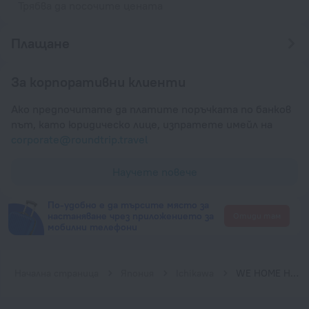
Трябва да посочите цената
Плащане
За корпоративни клиенти
Ако предпочитате да платите поръчката по банков
път, като юридическо лице, изпратете имейл на
corporate@roundtrip.travel
Научете повече
По-удобно е да търсите място за
настаняване чрез приложението за
Отиди там
мобилни телефони
Начална страница
Япония
Ichikawa
WE HOME HOTEL＆KITCHEN Ichikawa Funabashi - Hostel