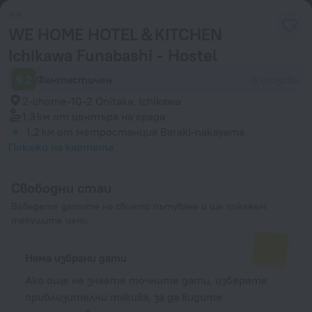
WE HOME HOTEL＆KITCHEN
Ichikawa Funabashi - Hostel
9,2
Фантастичен
5 отзиви
2-chome-10-2 Onitaka, Ichikawa
1,3 км
от центъра на града
1,2 км
от метростанция Baraki-nakayama
Покажи на картата
Свободни стаи
Въведете датите на своето пътуване и ще покажем
текущите цени
Няма избрани дати
Ако още не знаете точните дати, изберете
приблизителни такива, за да видите