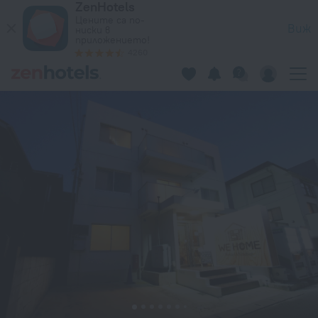
ZenHotels
WE HOME HOTEL＆KITCHEN Ichikawa Funabashi - Hostel in Ic
Цените са по-
Виж
ниски в
приложението!
4260