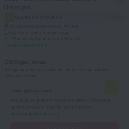
Holargos
4,0
Оценка от отзивите
1 отзив
3A Agamemnonos Street, Атина
6,3 км
от центъра на града
95 м
от метростанция Holargos
Покажи на картата
Свободни стаи
Въведете датите на своето пътуване и ще покажем
текущите цени
Няма избрани дати
Ако още не знаете точните дати, изберете
приблизителни такива, за да видите
ориентировъчни цени.
Изберете дати