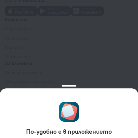
Компания
Фирма и екип
За контакт
Кариери
За медиите
За клиенти
Център за помощ
Обслужване на клиенти
Блог за пътешествия
Настройки на бисквитките
Общи условия за резервация
За партньори
За собственици на места за настаняване
По-удобно е в приложението
За туристически агенции