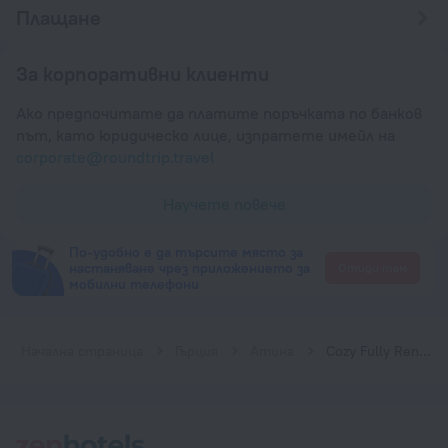
Плащане
За корпоративни клиенти
Ако предпочитате да платите поръчката по банков
път, като юридическо лице, изпратете имейл на
corporate@roundtrip.travel
Научете повече
По-удобно е да търсите място за
настаняване чрез приложението за
Отиди там
мобилни телефони
Начална страница
Гърция
Атина
Cozy Fully Renovated Studio in Holargos