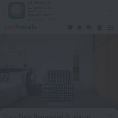
ZenHotels
Cozy Fully Renovated Studio in Holargos в Атина – Резерви
Цените са по-
Виж
ниски в
приложението!
4260
Cozy Fully Renovated Studio in