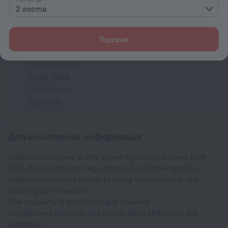
2 госта
Условия за настаняване
Търсене
Настаняване и напускане
Настаняване
След 15:00
Напускане
До 12:00
Допълнителна информация
Cash transactions at this property cannot exceed EUR
500, due to national regulations. For further details,
please contact the property using information in the
booking confirmation.
The property is professionally cleaned.
Contactless check-in and contactless check-out are
available.