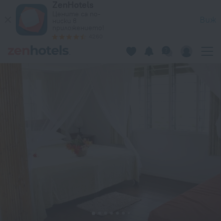
ZenHotels
Palmlea Farms Lodge and Bures Villas in Ono I Lau – Резерв
Цените са по-
Виж
ниски в
приложението!
4260