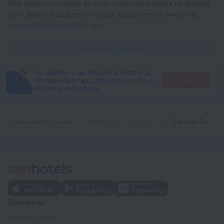
Ако предпочитате да платите поръчката по банков
път, като юридическо лице, изпратете имейл на
corporate@roundtrip.travel
Научете повече
По-удобно е да търсите място за
настаняване чрез приложението за
Отиди там
мобилни телефони
Начална страница
Фиджи
Ono I Lau
Palmlea Farms Lodge and Bures Villas
Компания
Фирма и екип