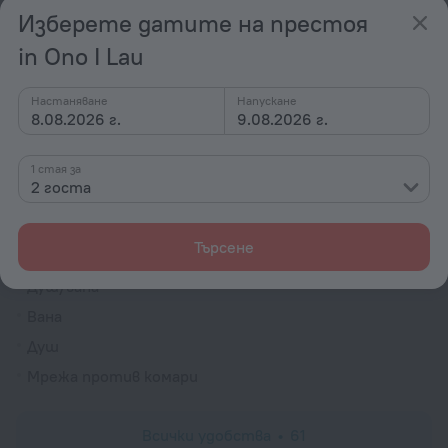
Експресно настаняване/напускане
Изберете датите на престоя
Градина
in Ono I Lau
Индивидуално настаняване/напускане
Вътрешен двор
Настаняване
Напускане
8.08.2026 г.
9.08.2026 г.
Стаи
Стаи за непушачи
1 стая за
2 госта
Обслужване по стаите
Телевизор
Търсене
DVD плейър
Душ/вана
Вана
Душ
Мрежа против комари
Всички удобства
61