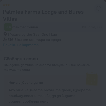
Palmlea Farms Lodge and Bures
Villas
9,4
Фантастичен
130 отзиви
1 Yalava by the Sea, Ono I Lau
516,6 км
от центъра на града
Покажи на картата
Свободни стаи
Въведете датите на своето пътуване и ще покажем
текущите цени
Няма избрани дати
Ако още не знаете точните дати, изберете
приблизителни такива, за да видите
ориентировъчни цени.