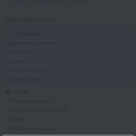
240 V/50 Hz
Покажи информацията за хотела
Удобства и услуги
Популярни
Безплатен интернет
Трансфер
Паркинг
Подходящ за деца
Плувен басейн
Общи
24-часова рецепция
Хотел без тютюнев дим
Охрана
Магазин за подаръци