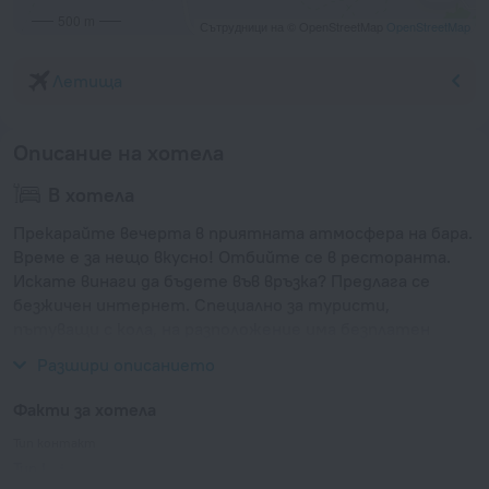
500 m
Сътрудници на © OpenStreetMap
OpenStreetMap
Летища
Описание на хотела
В хотела
Прекарайте вечерта в приятната атмосфера на бара.
Време е за нещо вкусно! Отбийте се в ресторанта.
Искате винаги да бъдете във връзка? Предлага се
безжичен интернет. Специално за туристи,
пътуващи с кола, на разположение има безплатен
паркинг.
Разшири описанието
Факти за хотела
Тип контакт
Тип I