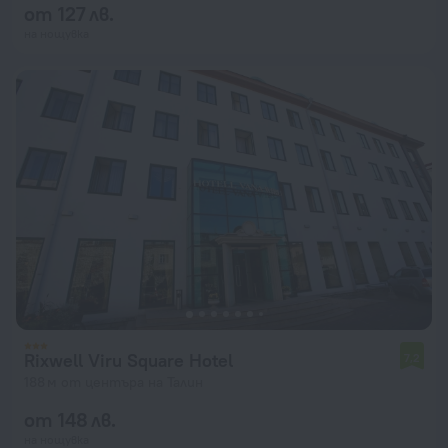
от 127 лв.
на нощувка
Rixwell Viru Square Hotel
7,2
188 м от центъра на Талин
от 148 лв.
на нощувка