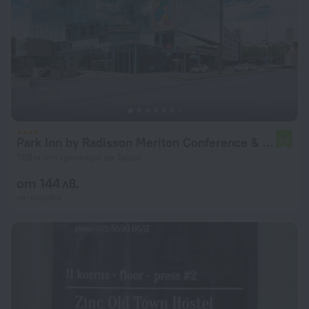
Park Inn by Radisson Meriton Conference & Spa Hotel Tallinn
7,5
768 м от центъра на Талин
от 144 лв.
на нощувка