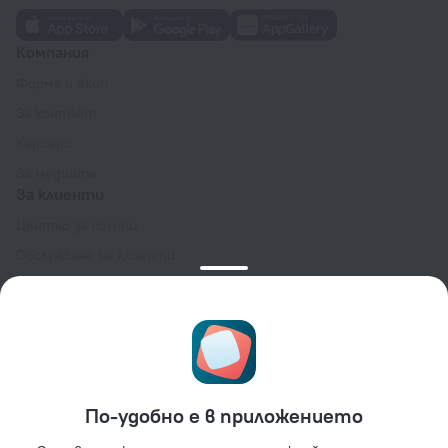
Компания
Фирма и екип
За контакт
Кариери
За медиите
За клиенти
Център за помощ
Обслужване на клиенти
Блог за пътешествия
Настройки на бисквитките
Общи условия за резервация
За партньори
За собственици на места за настаняване
По-удобно е в приложението
За туристически агенции