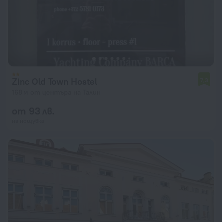
Zinc Old Town Hostel
7,3
168 м от центъра на Талин
от 93 лв.
на нощувка