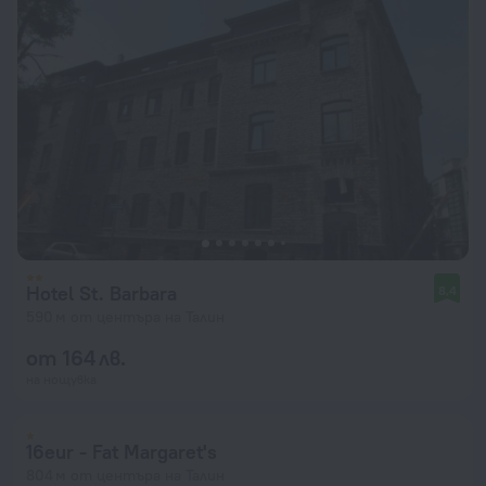
Hotel St. Barbara
8,4
590 м от центъра на Талин
от 164 лв.
на нощувка
16eur - Fat Margaret's
804 м от центъра на Талин