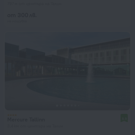
797 м от центъра на Талин
от 300 лв.
на нощувка
Mercure Tallinn
8,9
3,4 км от центъра на Талин