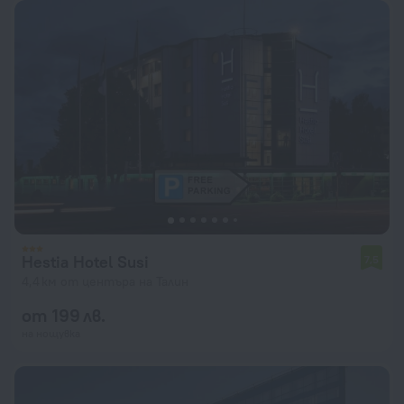
Hestia Hotel Susi
7,5
4,4 км от центъра на Талин
от 199 лв.
на нощувка