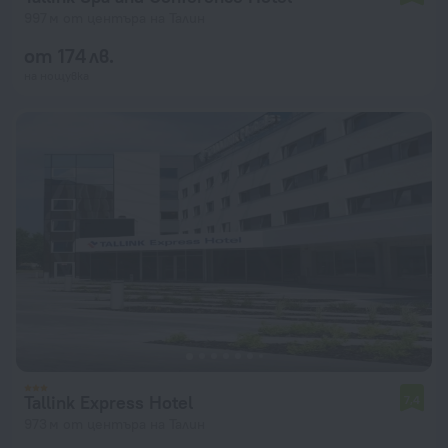
997 м от центъра на Талин
от 174 лв.
на нощувка
Tallink Express Hotel
7,4
973 м от центъра на Талин