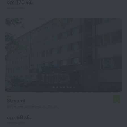
от 170 лв.
на нощувка
Stroomi
6,2
591 м от центъра на Талин
от 68 лв.
на нощувка