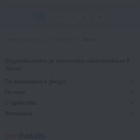
1
2
3
4
5
44
Начална страница
Естония
Талин
Възможности за хотелско настаняване в
Талин
По категория в звезди
По тип
С удобства
Интереси