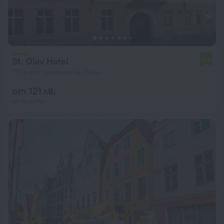
St. Olav Hotel
6,6
172 м от центъра на Талин
от 121 лв.
на нощувка