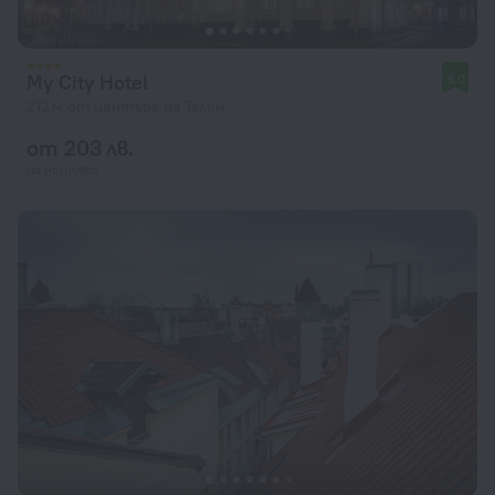
My City Hotel
9,0
212 м от центъра на Талин
от 203 лв.
на нощувка