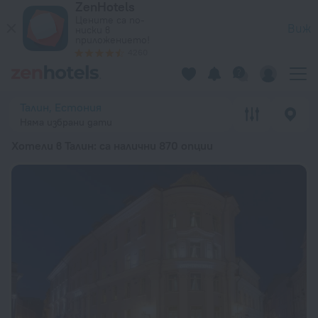
ZenHotels
20-те най-добри Хотели в Талин 2026 от 68 лв. – Резерви
Цените са по-
Виж
ниски в
приложението!
4260
Талин, Естония
Няма избрани дати
Хотели в Талин
: са налични 870 опции