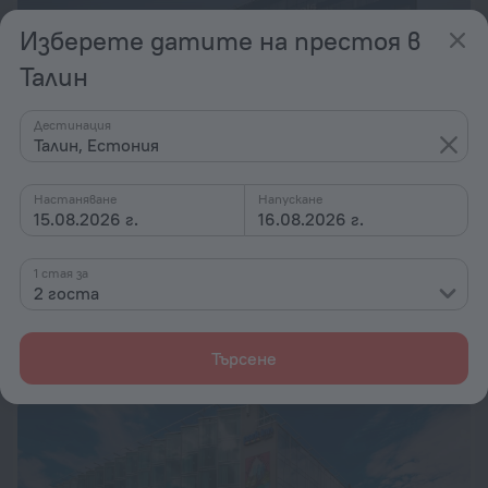
Изберете датите на престоя в
Талин
Дестинация
Талин, Естония
Настаняване
Напускане
15.08.2026 г.
16.08.2026 г.
Tallink City Hotel
7,5
1 стая за
2 госта
708 м от центъра на Талин
от 166 лв.
Търсене
на нощувка