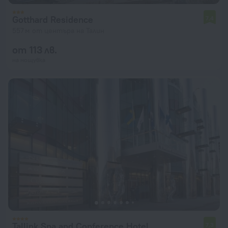
Gotthard Residence
7,4
557 м от центъра на Талин
от 113 лв.
на нощувка
Tallink Spa and Conference Hotel
7,3