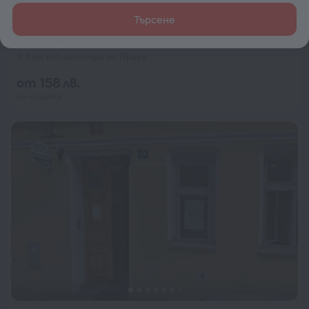
Търсене
Hotel Frýdl
8,6
9,5 км от центъра на Прага
от 158 лв.
на нощувка