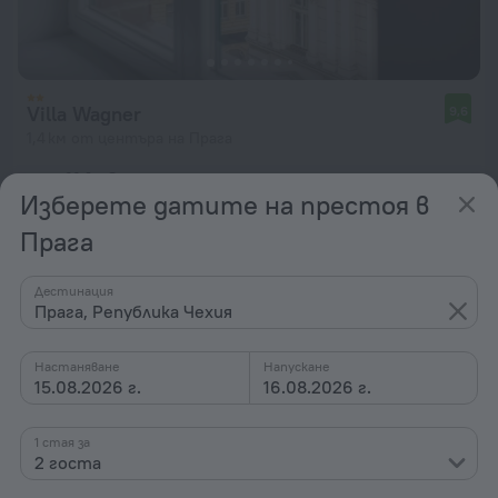
Villa Wagner
9,6
1,4 км от центъра на Прага
от 114 лв.
Изберете датите на престоя в
на нощувка
Прага
Дестинация
Прага, Република Чехия
Настаняване
Напускане
15.08.2026 г.
16.08.2026 г.
1 стая за
2 госта