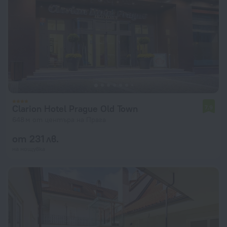
Clarion Hotel Prague Old Town
7,9
648 м от центъра на Прага
от 231 лв.
на нощувка