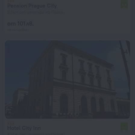
Pension Prague City
6,6
2,1 км от центъра на Прага
от 101 лв.
на нощувка
Hotel City Inn
6,0
834 м от центъра на Прага