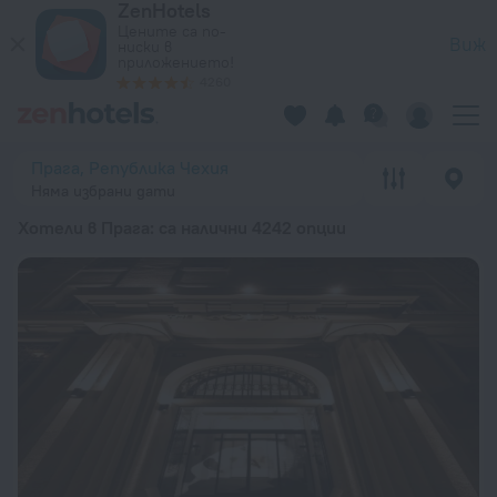
ZenHotels
20-те най-добри Хотели в Прага 2026 от 88 лв. – Резерви
Цените са по-
Виж
ниски в
приложението!
4260
Прага, Република Чехия
Няма избрани дати
Хотели в Прага
: са налични 4242 опции