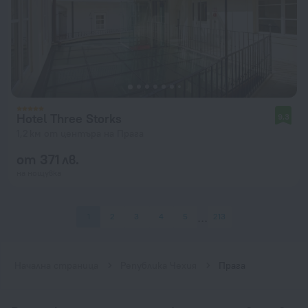
Hotel Three Storks
9,3
1,2 км от центъра на Прага
от 371 лв.
на нощувка
1
2
3
4
5
213
Начална страница
Република Чехия
Прага