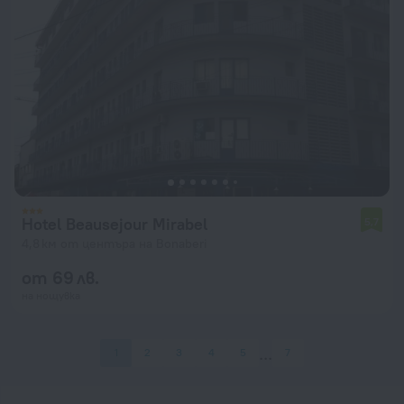
Hotel Beausejour Mirabel
5,7
4,8 км от центъра на Bonaberi
от 69 лв.
на нощувка
1
2
3
4
5
7