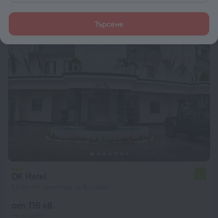
от 372 лв.
на нощувка
Търсене
DK Hotel
7,1
1,2 км от центъра на Bonaberi
от 116 лв.
на нощувка