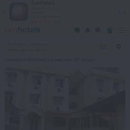
ZenHotels
20-те най-добри Хотели in Bonaberi 2026 от 69 лв. – Рез
Цените са по-
Виж
ниски в
приложението!
4260
Bonaberi, Камерун
Няма избрани дати
Хотели in Bonaberi
: са налични 127 опции