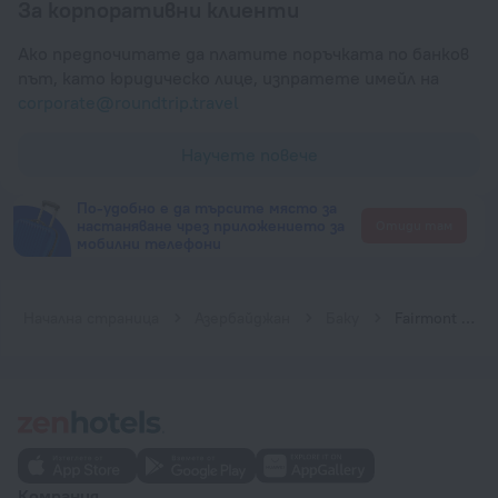
За корпоративни клиенти
Ако предпочитате да платите поръчката по банков
път, като юридическо лице, изпратете имейл на
corporate@roundtrip.travel
Научете повече
По-удобно е да търсите място за
настаняване чрез приложението за
Отиди там
мобилни телефони
Начална страница
Азербайджан
Баку
Fairmont Baku - Flame Towers
Компания