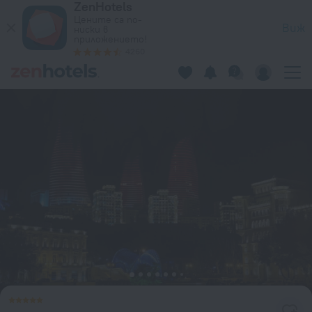
ZenHotels
Fairmont Baku - Flame Towers в Баку – Резервирайте сега н
Цените са по-
Виж
ниски в
приложението!
4260