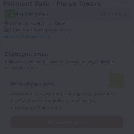
Fairmont Baku - Flame Towers
9,2
Фантастичен
2495 отзиви
1a Mehdi Huseyn Str, Баку
1,3 км
от центъра на града
Покажи на картата
Свободни стаи
Въведете датите на своето пътуване и ще покажем
текущите цени
Няма избрани дати
Ако още не знаете точните дати, изберете
приблизителни такива, за да видите
ориентировъчни цени.
Изберете дати