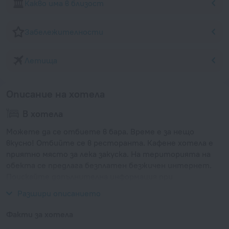
Какво има в близост
Забележителности
Летища
Описание на хотела
В хотела
Можете да се отбиете в бара. Време е за нещо
вкусно! Отбийте се в ресторанта. Кафене хотела е
приятно място за лека закуска. На територията на
обекта се предлага безплатен безжичен интернет.
Поискайте допълнителна информация при
настаняване.
Разшири описанието
Факти за хотела