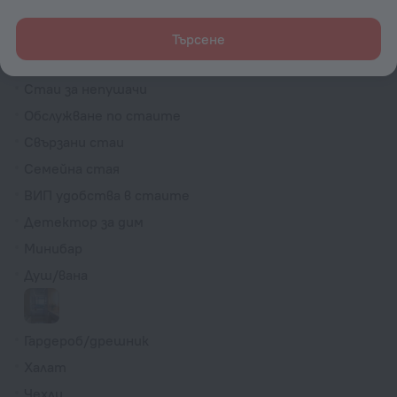
Стаи
Търсене
Младоженски апартамент
Стаи за непушачи
Обслужване по стаите
Свързани стаи
Семейна стая
ВИП удобства в стаите
Детектор за дим
Минибар
Душ/вана
Гардероб/дрешник
Халат
Чехли