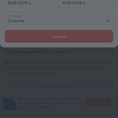
8.08.2026 г.
9.08.2026 г.
След 14:00
Напускане
1 стая за
До 12:00
2 госта
Плащане
Търсене
За корпоративни клиенти
Ако предпочитате да платите поръчката по банков
път, като юридическо лице, изпратете имейл на
corporate@roundtrip.travel
Научете повече
По-удобно е да търсите място за
настаняване чрез приложението за
Отиди там
мобилни телефони