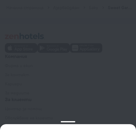
Начална страница
Азербайджан
Баку
Sweet Garden Hotel
Компания
Фирма и екип
За контакт
Кариери
За медиите
За клиенти
Център за помощ
Обслужване на клиенти
Блог за пътешествия