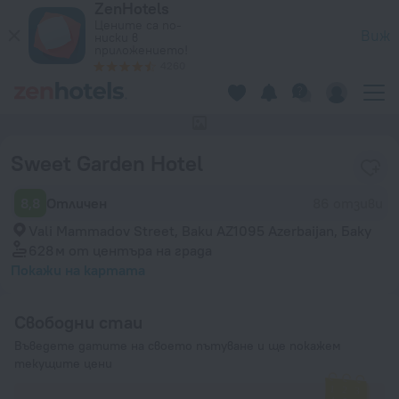
ZenHotels
Sweet Garden Hotel в Баку – Резервирайте сега на ZenHote
Цените са по-
Виж
ниски в
приложението!
4260
За този хотел няма снимки
Sweet Garden Hotel
8,8
Отличен
86 отзиви
Vali Mammadov Street, Baku AZ1095 Azerbaijan, Баку
628 м
от центъра на града
Покажи на картата
Свободни стаи
Въведете датите на своето пътуване и ще покажем
текущите цени