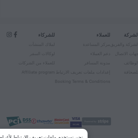
لشركة
للعملاء
للشركاء
لشركة والفريق
مركز المساعدة
لملاك المنشآت
هات الاتصال
دعم العملاء
لوكالات السفر
لوظائف
مدونة المسافر
للعملاء من الشركات
لصحافة
إعدادات ملفات تعريف الارتباط
Affiliate program
Booking Terms & Conditions
نحن نستخدم ملفات تعريف الارتباط لأغراض