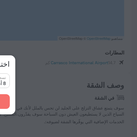
مساهمو OpenStreetMap ©
OpenStreetMap
المطارات
اختر
14.7 كم
Carrasco International Airport
تسج
وصف الشقة
في الشقة
سوف يتمتع عشاق التزلج على الجليد لن تحس بالملل لأنك في الشقة ست
السياح الذين لا يستطيعون العيش دون السباحة سوف يقدّرون،المسبح. 
الخدمات الإضافية التي يوفّرها الشقة لضيوفه:.