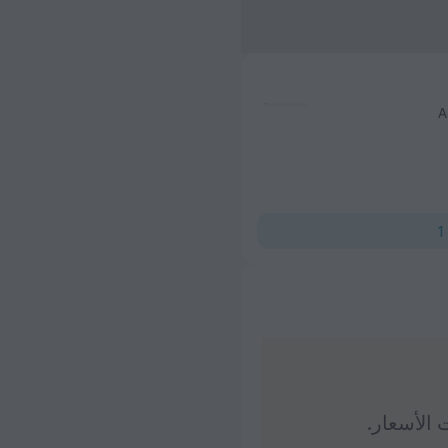
A
1
 الأسعار.