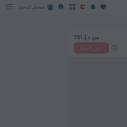
تسجيل الدخول
من د.إ. 731
عرض الأسعار