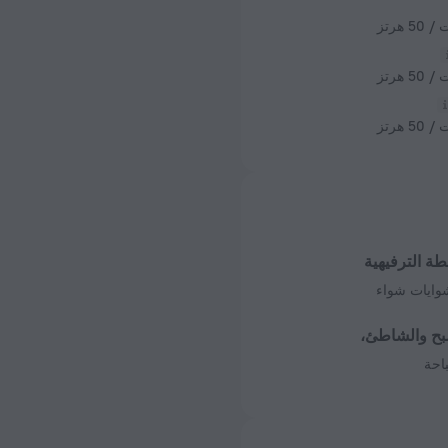
طة الترفيهية
وايات شواء
بح والشاطئ،
احة