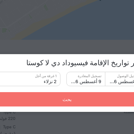
 تواريخ الإقامة فيسيوداد دي لا كوستا
يل الوصول
تسجيل المغادرة
1 غرفة من أجل
8 أغسطس 2026
9 أغسطس 2026
2 نزلاء
الحقائق
بحث
نوع المقبس
جد منطقة الشواء.
مغسلة
Type C
220 فولت / 50 هرتز
Type C
(مؤرض)