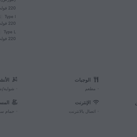
220 فولت / 50 هرتز
Type I
220 فولت / 50 هرتز
Type L
220 فولت / 50 هرتز
الوجبات
الأنش
مطعم
شواية/ش
الإنترنت
المس
اتصال بالانترنت
حمام سب