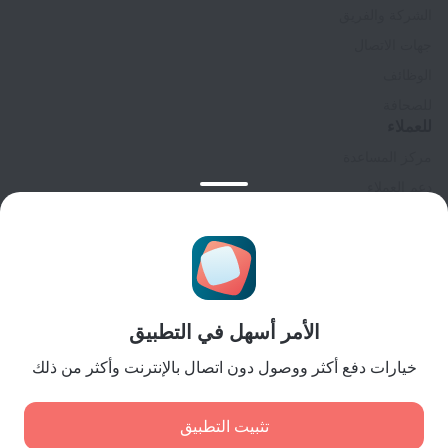
الشركة والفريق
جهات الاتصال
الوظائف
للصحافة
للعملاء
مركز المساعدة
دعم العملاء
مدونة المسافر
إعدادات ملفات تعريف الارتباط
Booking Terms & Conditions
للشركاء
الأمر أسهل في التطبيق
لملاك المنشآت
لوكالات السفر
خيارات دفع أكثر ووصول دون اتصال بالإنترنت وأكثر من ذلك
للعملاء من الشركات
Affiliate program
تثبيت التطبيق