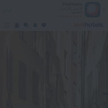
Castle House In فيستوكهولم — احجز الآن على ZenHotels.com
ZenHotels
الأسعار أقل في
عرض
التطبيق!
4260