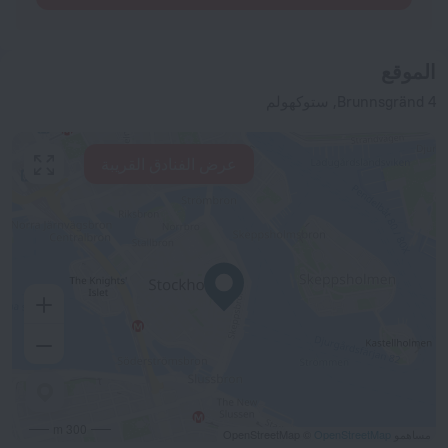
الموقع
Brunnsgränd 4, ستوكهولم
عرض الفنادق القريبة
300 m
مساهمو OpenStreetMap ©
OpenStreetMap