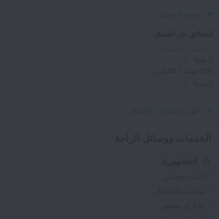
الكيّ, صندوق ودائع آمن و الكونسييرج
توسيع الوصف
الحقائق عن الفندق
نوع المقبس الكهربائي
Type C
230 فولت / 50 هرتز
Type C
(مؤرض)
230 فولت / 50 هرتز
إظهار معلومات الفندق
الخدمات ووسائل الراحة
المشهورة
إنترنت مجاني
مناسب للأطفال
حانة أو مطعم