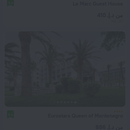
Le Marc Guest House
9.0
من د.إ. 410
لكل ليلة
Eurostars Queen of Montenegro
8.9
من د.إ. 886