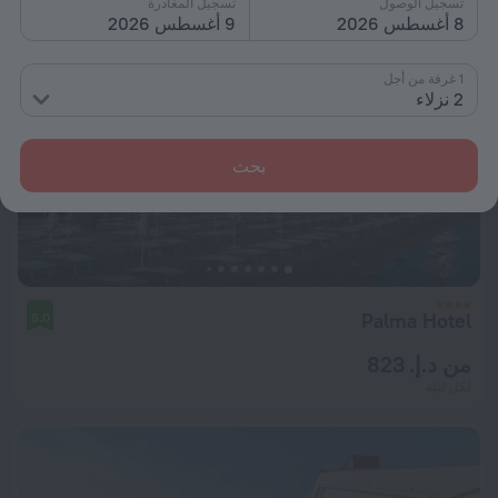
تسجيل الوصول
تسجيل المغادرة
8 أغسطس 2026
9 أغسطس 2026
1 غرفة من أجل
2 نزلاء
بحث
Palma Hotel
8.0
من د.إ. 823
لكل ليلة