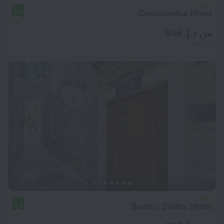
Castellastva Hotel
8.0
من د.إ. 606
لكل ليلة
Beatrix Suites Hotel
9.3