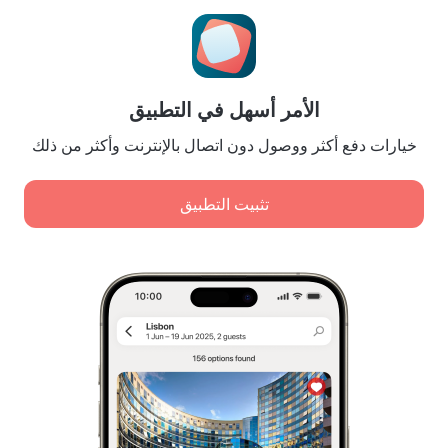
إعدادات ملفات تعريف الارتباط
Booking Terms & Conditions
للشركاء
الأمر أسهل في التطبيق
لملاك المنشآت
لوكالات السفر
خيارات دفع أكثر ووصول دون اتصال بالإنترنت وأكثر من ذلك
للعملاء من الشركات
Affiliate program
تثبيت التطبيق
المدفوعات الآمنة
اضمن حماية البيانات من أنظمة دفع رائدة.
سياسة تخزين البيانات الشخصية ومعالجتها
قانون الخدمات الرقمية
Leaside Services Limited, reg.no HE342401, Business Address: 17 Karaiskaki
Street, Office 22, Agaia Triada, Limassol, Cyprus, 3032