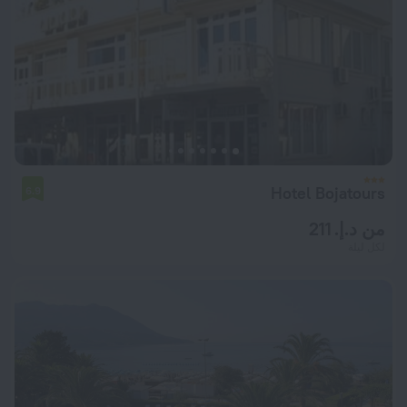
Hotel Bojatours
6.9
من د.إ. 211
لكل ليلة