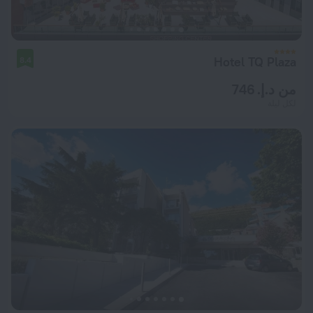
Hotel TQ Plaza
8.4
من د.إ. 746
لكل ليلة