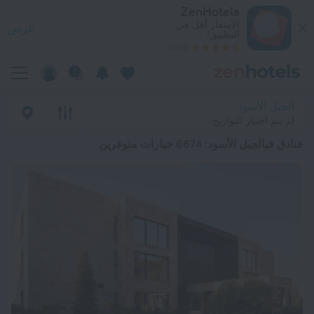
ضل 20 فنادق فيالجبل الأسود 2026 من د.إ. 147 - احجز الآن على ZenHotels.com
ZenHotels
الأسعار أقل في
عرض
التطبيق!
4260
الجبل الأسود
لم يتم اختيار التواريخ
فنادق فيالجبل الأسود
: 6674 خيارات متوفرين