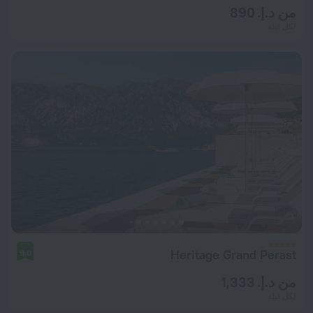
من د.إ. 890
لكل ليلة
Heritage Grand Perast
9.0
من د.إ. 1,333
لكل ليلة