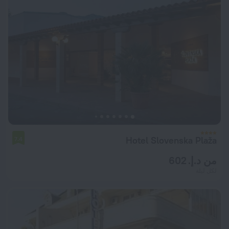
Hotel Slovenska Plaža
7.4
من د.إ. 602
لكل ليلة