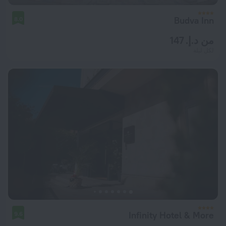
Budva Inn
8.0
من د.إ. 147
لكل ليلة
Infinity Hotel & More
9.6