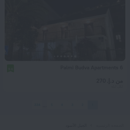
6 Palmi Budva Apartments
9.6
من د.إ. 270
لكل ليلة
334
5
4
3
2
1
الصفحة الرئيسية
الجبل الأسود