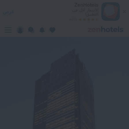
The Ritz-Carlton, Toky فيطوكيو — احجز الآن على ZenHotels.com
ZenHotels
الأسعار أقل في
عرض
التطبيق!
4260