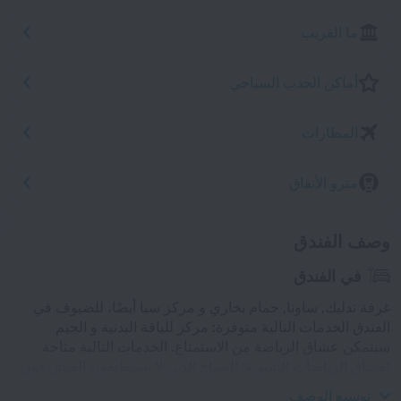
ما القريب
أماكن الجذب السياحي
المطارات
مترو الأنفاق
وصف الفندق
في الفندق
غرفة تدليك, ساونا, حمام بخاري و مركز سبا أيضًا، للضيوف في
الفندق الخدمات التالية متوفرة: مركز للياقة البدنية و الجيم
سيتمكن عشاق الرياضة من الاستمتاع. الخدمات التالية متاحة
لعشاق الرياضات الشتوية: السياح الذين لا يستطيعون العيش دون
السباحة سوف يقدّرون،المسبح و المسبح الخارجي.
توسيع الوصف