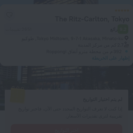
The Ritz-Carlton, Tokyo
9.2
رائع
2651 تقييمات
Tokyo Midtown, 9-7-1 Akasaka, Minato-ku, طوكيو
2.7 كم
من مركز المدينة
392 م
من محطة مترو أنفاق Roppongi
إظهار على الخريطة
الغرف المتوفرة
أدخل تواريخ سفرك وسنعرض لك الأسعار الحالية
لم يتم اختيار التواريخ
إذا كنت لا تعرف التواريخ المحدد حتى الآن، فاختر تواريخ
تقريبية لترى تقديرات الأسعار.
اختر التواريخ