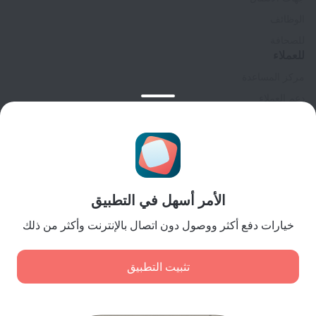
الوظائف
للصحافة
للعملاء
مركز المساعدة
دعم العملاء
مدونة المسافر
إعدادات ملفات تعريف الارتباط
Booking Terms & Conditions
للشركاء
الأمر أسهل في التطبيق
لملاك المنشآت
لوكالات السفر
خيارات دفع أكثر ووصول دون اتصال بالإنترنت وأكثر من ذلك
للعملاء من الشركات
Affiliate program
تثبيت التطبيق