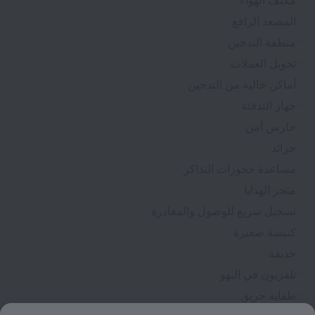
مكيِّف الهواء
المصعد الرافع
منطقة التدخين
تحويل العملات
أماكن خالية من التدخين
جهاز التدفئة
حارس أمن
جرائد
مساعدة حجوزات التذاكر
متجر الهدايا
تسجيل سريع للوصول والمغادرة
كنيسة صغيرة
حديقة
تلفزيون في البهو
طفاية حريق