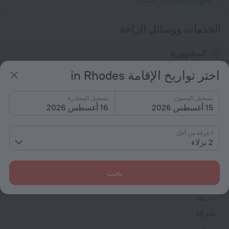
الخدمات ووسائل الراحة
المشهورة
إنترنت مجاني
اختر تواريخ الإقامة in Rhodes
النقل
تسجيل الوصول
تسجيل المغادرة
الموقف
15 أغسطس 2026
16 أغسطس 2026
حانة أو مطعم
مكيِّف الهواء
1 غرفة من أجل
2 نزلاء
عام
مكيِّف الهواء
بحث
منطقة التدخين
حديقة
شرفة