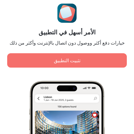
إعدادات ملفات تعريف الارتباط
Booking Terms & Conditions
للشركاء
الأمر أسهل في التطبيق
لملاك المنشآت
لوكالات السفر
خيارات دفع أكثر ووصول دون اتصال بالإنترنت وأكثر من ذلك
للعملاء من الشركات
Affiliate program
تثبيت التطبيق
المدفوعات الآمنة
اضمن حماية البيانات من أنظمة دفع رائدة.
سياسة تخزين البيانات الشخصية ومعالجتها
قانون الخدمات الرقمية
Leaside Services Limited, reg.no HE342401, Business Address: 17 Karaiskaki
Street, Office 22, Agaia Triada, Limassol, Cyprus, 3032