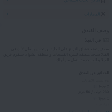
أماكن الجذب السياحي
المطارات
وصف الفندق
في الفيلا
سوف يتمتع عشاق التزلج على الجليد لن تحس بالملل لأنك في
الفيلا ستجد منطقة للتنزه الفسحات و منطقة الشواء. سيقوم فريق
الفيلا بطلب خدمة النقل من أجلك.
الحقائق عن الفندق
نوع المقبس الكهربائي
Type C
230 فولت / 50 هرتز
Type C
(مؤرض)
230 فولت / 50 هرتز
إظهار معلومات الفندق