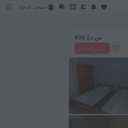
تسجيل الدخول
من د.إ. 833
عرض الأسعار