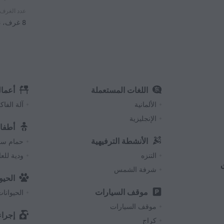
عدد الغرف 
8 غرف، 3 طوابق
اللغات المستعملة
أعما
الألمانية
آلة الفا
الإنجليزية
أطفا
الأنشطة الترفيهية
حمام سبا
التنزه
ودية للع
شرفة الشمس
الحيو
موقف السيارات
الحيوانات
موقف السيارات
إجراء
كراج