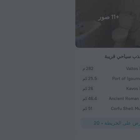
+11 صور
ذب سياحي قريبة
Valtos
282 م
Port of Igoum
25.5 كم
Kavos
26 كم
Ancient Roman
46.4 كم
Corfu Shell 
51 كم
ض على الخريطة
•
20