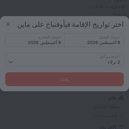
Type C
230 فولت / 50 هرتز
Type C
(مؤرض)
اختر تواريخ الإقامة فيأوفنباخ على ماين
230 فولت / 50 هرتز
إظهار معلومات الفندق
تسجيل الوصول
تسجيل المغادرة
8 أغسطس 2026
9 أغسطس 2026
الخدمات ووسائل الراحة
1 غرفة من أجل
المشهورة
2 نزلاء
إنترنت مجاني
الموقف
بحث
التدخين مسموح
عام
منطقة التدخين
لا توجد مصاعد
الإنترنت