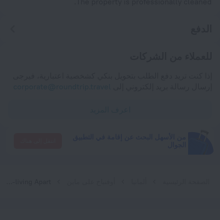
The property is professionally cleaned.
الدفع
للعملاء من الشركات
إذا كنت تريد دفع الطلب بتحويل بنكي كشخصية اعتبارية، فيرجى
إرسال رسالة بريد إلكتروني إلى
corporate@roundtrip.travel
اعرف المزيد
من الأسهل البحث عن إقامة في التطبيق
انتقل إلى هناك
الجوال
الصفحة الرئيسية
ألمانيا
أوفنباخ على ماين
Room-zimmer mit Stuck in Co-living Apart